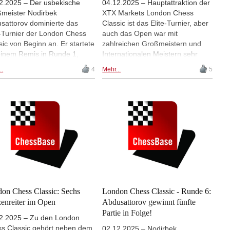
2.2025 – Der usbekische
04.12.2025 – Hauptattraktion der
meister Nodirbek
XTX Markets London Chess
sattorov dominierte das
Classic ist das Elite-Turnier, aber
e-Turnier der London Chess
auch das Open war mit
sic von Beginn an. Er startete
zahlreichen Großmeistern und
einem Remis in Runde 1,
Internationalen Meistern sehr
nn anschließend jedoch
stark besetzt. Nach neun Runden
..
4
Mehr...
5
s Partien in Folge und lag so
kamen drei Spieler auf 7 Punkte
 sieben Runden mit 6,5 aus
aus 9 Partien und teilten sich den
 der Tabelle ganze zwei
ersten Platz: GM
te vor Alireza Firouzja.
Praggnanandhaa aus Indien
n den spielte er in Runde 8
(Bild), der serbische GM Velimir
sicherte sich in besserer
Ilic und GM Ameet K Ghasi aus
lung mit einem Dauerschach
England. Da es in London keinen
Turniersieg. | Bild: Ausschnitt
Tiebreak gab, teilten sich die drei
dem Logo der XTX Markets
auch das Preisgeld für die ersten
on Chess Classic 2025
drei Plätze und erhielten je
11.000 Pfund. | Foto: Yury Krylov
/ London Chess Classic
on Chess Classic: Sechs
London Chess Classic - Runde 6:
zenreiter im Open
Abdusattorov gewinnt fünfte
Partie in Folge!
2.2025 – Zu den London
s Classic gehört neben dem
02.12.2025 – Nodirbek