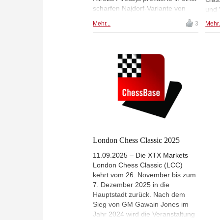
scharfen Najdorf-Variante von
und 
einem Blackout Luke McShanes,
das 
Mehr...
3
Mehr.
Nodirbek Abdusattorov gewann
Festi
gegen Abhimanyu Mishra durch
dem 
außergewöhnlich gute
antr
Vorbereitung und Nikolas
gab 
Theodorou konnte Gawain
kein
Maroroa Jones mattsetzen. |
inte
Foto: XTX Markets
| Fo
| Fo
London Chess Classic 2025
11.09.2025 – Die XTX Markets
London Chess Classic (LCC)
kehrt vom 26. November bis zum
7. Dezember 2025 in die
Hauptstadt zurück. Nach dem
Sieg von GM Gawain Jones im
Jahr 2024 wird die Veranstaltung