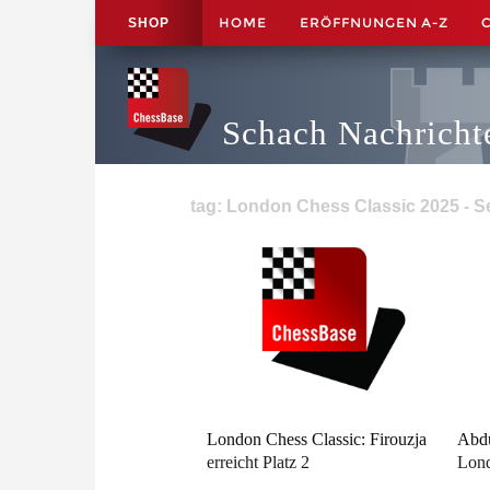
HOME
ERÖFFNUNGEN A-Z
SHOP
Schach Nachricht
tag: London Chess Classic 2025 - Se
London Chess Classic: Firouzja
Abdu
erreicht Platz 2
Lond