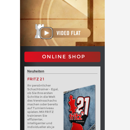
ONLINE SHOP
Neuheiten
FRITZ 21
Ihr persönlicher
Schachtrainer - Egal,
ob Sie Ihre ersten
Schritte in die Welt
des Vereinsschachs
machen oder bereits
auf Turnierniveau
spielen: Mit FRITZ
trainieren Sie
effizienter,
intelligenter und
individueller als je