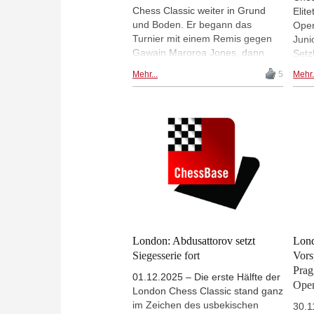
Chess Classic weiter in Grund
Elit
und Boden. Er begann das
Open
Turnier mit einem Remis gegen
Juni
Gawain Maroroa Jones, dann
Setz
folgten sechs Siege in Folge. In
sieb
Mehr...
5
Mehr.
Runde 7 gewann er gegen Luke
nich
McShane und glänzte dabei
Groß
einmal mehr mit guter
mit 
Vorbereitung, strategischem
gut 
Verständnis und überzeugender
Clas
Technik. Die vier anderen Partien
der Runde endeten mit Remis,
und damit liegt Abdusattorov zwei
Runden vor Schluss mit 6,5 aus 7
mit zwei Punkten Vorsprung in
Führung und hat den Turniersieg
fast schon sicher. | Foto: Amruta
London: Abdusattorov setzt
Lond
Mokal (Freestyle Chess Grand
Siegesserie fort
Vors
Slam)
Prag
01.12.2025 – Die erste Hälfte der
Ope
London Chess Classic stand ganz
im Zeichen des usbekischen
30.1