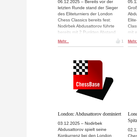
06.12.2025 – Bereits vor der
05.1
letzten Runde stand der Sieger
Groß
des Eliteturniers der London
Abdu
Chess Classics bereits fest:
Elit
Nodirbek Abdusattorov führte
Clas
bereits mit 2 Punkten Abstand
mit 
zum Zweitplatzierten, Alireza
gewa
Mehr...
1
Mehr.
Firouzja. Wer den zweiten Platz
sech
besetzen würde, war zu diesem
nach
Zeitpunkt noch nicht so eindeutig,
7 in
da mehrere Spieler mit einem
Punk
Sieg Firouzja hätten überholen
Gege
können. Nachdem alle Partien in
und 
Runde 9 remis ausgegangen
Stel
waren, war der zweite Platz für
den 
Firouzja gesichert. | Foto: Lennart
aus 
Ootes (Archiv) und London Chess
Lond
Classic
London: Abdusattorov dominiert
Lond
Spit
03.12.2025 – Nodirbek
Abdusattorov spielt seine
02.1
Konkurrenz bei den London
Ches