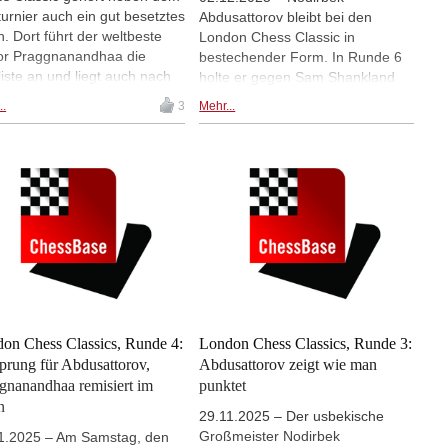
eturnier auch ein gut besetztes
Abdusattorov bleibt bei den
. Dort führt der weltbeste
London Chess Classic in
or Praggnanandhaa die
bestechender Form. In Runde 6
liste an und liegt auch nach
holte er gegen Sam Shankland
en Runden vorne, allerdings
seinen fünften Sieg in Folge und
..
3
Mehr...
t alleine. Auch der deutsche
führt drei Runden vor Schluss mit
meister Martin Krämer spielt
5,5 aus 6 bereits 1,5 Punkte vor
einem halben Punkt weniger
Alireza Firouzja, der gegen
mit. | Fotos: London Chess
Abhimanyu Mishra remisierte. Für
sic
den zweiten Sieg des Tages
sorgte Pavel Eljanov, der gegen
Gawain Maroroa Jones gewann. |
Foto: Turnierseite
on Chess Classics, Runde 4:
London Chess Classics, Runde 3:
prung für Abdusattorov,
Abdusattorov zeigt wie man
gnanandhaa remisiert im
punktet
n
29.11.2025 – Der usbekische
Großmeister Nodirbek
1.2025 – Am Samstag, den