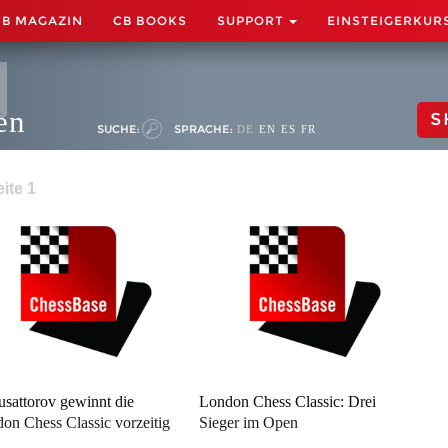
CB MAGAZIN
CB BOOKS
SUPPORT
EINSTEIGERKUR
en
S
SUCHE:
SPRACHE:
DE
EN
ES
FR
ite 1
sattorov gewinnt die
London Chess Classic: Drei
on Chess Classic vorzeitig
Sieger im Open