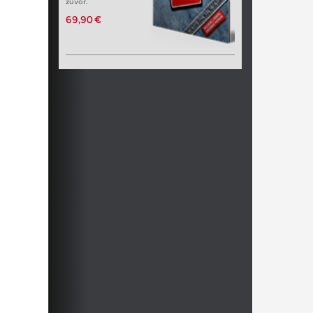
zuvor.
69,90 €