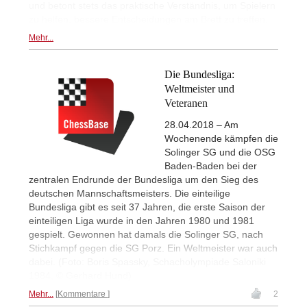
und betont stets das praktische Verständnis, um Spielern
zu helfen, bessere Entscheidungen am Brett zu treffen.
Mehr...
Die Bundesliga:
Weltmeister und
Veteranen
28.04.2018 – Am
Wochenende kämpfen die
Solinger SG und die OSG
Baden-Baden bei der
zentralen Endrunde der Bundesliga um den Sieg des
deutschen Mannschaftsmeisters. Die einteilige
Bundesliga gibt es seit 37 Jahren, die erste Saison der
einteiligen Liga wurde in den Jahren 1980 und 1981
gespielt. Gewonnen hat damals die Solinger SG, nach
Stichkampf gegen die SG Porz. Ein Weltmeister war auch
dabei. (Foto: Boris Spassky, Schacholympiade Saloniki
1984, © Gerhard Hund)
Mehr...
Kommentare
2