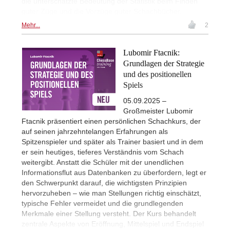
die unterschätzte Bedeutung der Statistik beim Finden
guter Züge und die Vorzüge guter Schachbücher.
Mehr...
2
Lubomir Ftacnik:
Grundlagen der Strategie
und des positionellen
Spiels
05.09.2025 –
Großmeister Lubomir
Ftacnik präsentiert einen persönlichen Schachkurs, der
auf seinen jahrzehntelangen Erfahrungen als
Spitzenspieler und später als Trainer basiert und in dem
er sein heutiges, tieferes Verständnis vom Schach
weitergibt. Anstatt die Schüler mit der unendlichen
Informationsflut aus Datenbanken zu überfordern, legt er
den Schwerpunkt darauf, die wichtigsten Prinzipien
hervorzuheben – wie man Stellungen richtig einschätzt,
typische Fehler vermeidet und die grundlegenden
Merkmale einer Stellung versteht. Der Kurs behandelt
zentrale Aspekte von Eröffnung, Mittelspiel und Endspiel