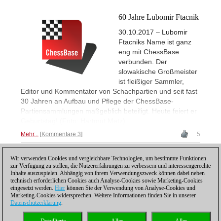
60 Jahre Lubomir Ftacnik
30.10.2017 – Lubomir
Ftacniks Name ist ganz
eng mit ChessBase
verbunden. Der
slowakische Großmeister
ist fleißiger Sammler,
Editor und Kommentator von Schachpartien und seit fast
30 Jahren an Aufbau und Pflege der ChessBase-
Partiensammlungen maßgeblich beteiligt. Heute feiert er
Geburtstag! (Foto: Hartmut Metz)
Mehr...
Kommentare 3
5
Wir verwenden Cookies und vergleichbare Technologien, um bestimmte Funktionen
1
zur Verfügung zu stellen, die Nutzererfahrungen zu verbessern und interessengerechte
Inhalte auszuspielen. Abhängig von ihrem Verwendungszweck können dabei neben
technisch erforderlichen Cookies auch Analyse-Cookies sowie Marketing-Cookies
eingesetzt werden.
Hier
können Sie der Verwendung von Analyse-Cookies und
Marketing-Cookies widersprechen. Weitere Informationen finden Sie in unserer
Datenschutzerklärung
.
Datenschutzhinweis
|
Impressum
|
Kontakt
|
Cookies Management
|
Lizenzen
|