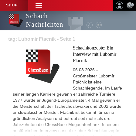
SHOP
TOGGLE
NAVIGATION
Schach
Nachrichten
tag: Lubomir Ftacnik - Seite 1
Schachkonzepte: Ein
Interview mit Lubomir
Ftacnik
06.03.2026 –
Großmeister Ľubomír
Ftáčnik ist eine
Schachlegende. Im Laufe
seiner langen Karriere gewann er zahlreiche Turniere,
1977 wurde er Jugend-Europameister, 4 Mal gewann er
die Meisterschaft der Tschechoslowakei und 2002 wurde
er slowakischer Meister. Ftáčnik ist bekannt für seine
gründlichen Analysen und betreut seit mehr als drei
Jahrzehnten die ChessBase-Megadatenbank. In einem
ausführlichen Interview spricht er über Schachkonzepte,