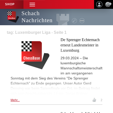
SHOP
TOGGLE
NAVIGATION
Schach
Nachrichten
tag: Luxemburger Liga - Seite 1
De Sprenger Echternach
erneut Landesmeister in
Luxemburg
29.03.2024 – Die
luxemburgische
Mannschaftsmeisterschaft
im am vergangenen
Sonntag mit dem Sieg des Vereins "De Sprenger
Echternach" zu Ende gegangen. Unser Autor Gerd
Densing war beim Saisonfinale vor Ort; im Beitrag findet
sich sein Abschlussbericht. | Foto: Serge Brittner
Mehr...
2