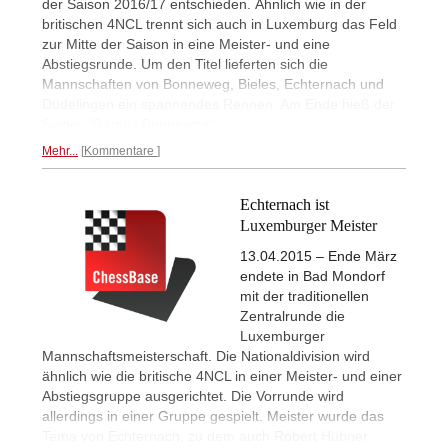
der Saison 2016/17 entschieden. Ähnlich wie in der
britischen 4NCL trennt sich auch in Luxemburg das Feld
zur Mitte der Saison in eine Meister- und eine
Abstiegsrunde. Um den Titel lieferten sich die
Mannschaften von Bonneweg, Bieles, Echternach und
Düdelingen ein spannendes Rennen. Am Ende hieß der
Sieger "Gambit Bonnevoie".
Mehr...
Kommentare
Echternach ist
Luxemburger Meister
13.04.2015 – Ende März
endete in Bad Mondorf
mit der traditionellen
Zentralrunde die
Luxemburger
Mannschaftsmeisterschaft. Die Nationaldivision wird
ähnlich wie die britische 4NCL in einer Meister- und einer
Abstiegsgruppe ausgerichtet. Die Vorrunde wird
allerdings in einer Gruppe gespielt. Meister wurde das
Tema von Echternach, zu dem auch Robert Hübner