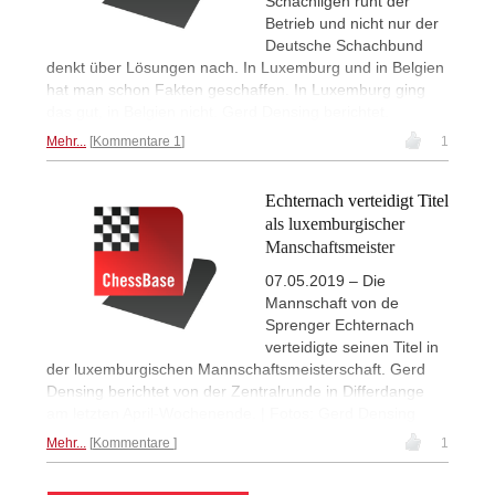
Schachligen ruht der
Betrieb und nicht nur der
Deutsche Schachbund
denkt über Lösungen nach. In Luxemburg und in Belgien
hat man schon Fakten geschaffen. In Luxemburg ging
das gut, in Belgien nicht. Gerd Densing berichtet.
Mehr...
Kommentare 1
1
Echternach verteidigt Titel
als luxemburgischer
Manschaftsmeister
07.05.2019 – Die
Mannschaft von de
Sprenger Echternach
verteidigte seinen Titel in
der luxemburgischen Mannschaftsmeisterschaft. Gerd
Densing berichtet von der Zentralrunde in Differdange
am letzten April-Wochenende. | Fotos: Gerd Densing
Mehr...
Kommentare
1