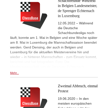
Schachfreunde Wirtzfeld
in Belgien Landesmeister,
de Sprenger Echternach
in Luxemburg
12.05.2022 – Während
die Deutsche
Schachbundesliga noch
läuft, konnte am 1. Mai in Belgien und eine Woche später
am 8. Mai in Luxemburg die Mannschaftssaison beendet
werden. Gerd Densing, der auch in Belgien und
Luxemburg für die aktuellen Meistervereine hin und
wieder – in hinteren Mannschaften - zum Einsatz kommt,
berichtet und hat fotografiert. Foto: Die
Meistermannschaft von de Sprenger Echternach
Mehr...
Zweimal Abbruch, einmal
Protest
19.06.2020 – In den
meisten europäischen