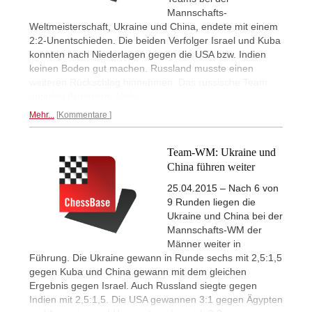
Mannschafts-
Weltmeisterschaft, Ukraine und China, endete mit einem
2:2-Unentschieden. Die beiden Verfolger Israel und Kuba
konnten nach Niederlagen gegen die USA bzw. Indien
keinen Boden gut machen. Russland musste einen
weiteren Rückschlag hinnehmen: Das russische Team
unterlag Armenien.
Mehr...
Mehr...
Kommentare
Team-WM: Ukraine und
China führen weiter
25.04.2015 – Nach 6 von
9 Runden liegen die
Ukraine und China bei der
Mannschafts-WM der
Männer weiter in
Führung. Die Ukraine gewann in Runde sechs mit 2,5:1,5
gegen Kuba und China gewann mit dem gleichen
Ergebnis gegen Israel. Auch Russland siegte gegen
Indien mit 2,5:1,5. Die USA gewannen 3:1 gegen Ägypten