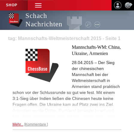
SHOP
TOGGLE
NAVIGATION
Schach
Nachrichten
tag: Mannschafts-Weltmeisterschaft 2015 - Seite 1
Mannschafts-WM: China,
Ukraine, Armenien
28.04.2015 – Der Sieg
der chinesischen
Mannschaft bei der
Weltmeisterschaft in
Armenien stand praktisch
schon vor der Schlussrunde so gut wie fest. Mit einem
3:1-Sieg über Indien ließen die Chinesen heute keine
Fragen offen. Die Ukraine kam auf Platz zwei ins Ziel.
Armenien wurde Dritter. Russland besiegte Israel und
kam damit wenigstens noch auf den vierten Platz.
Mehr...
Mehr...
Kommentare