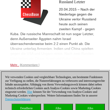
Russland Letzter
20.04.2015 – Nach der
Niederlage gegen die
Ukraine verlor Russland
heute auch seinen
zweiten Kampf - gegen
Kuba. Die russische Mannschaft ist nun sogar Letzter,
denn Außenseiter Ägypten nahm Israel
überraschenderweise beim 2:2 einen Punkt ab. Die
Ukraine unterlag Armenien. Indien und China spielten
gegen die USA und Ungarn remis. Nach zwei Runden
führt Indien vor China, Israel und Kuba.
Mehr...
Mehr...
Kommentare
Wir verwenden Cookies und vergleichbare Technologien, um bestimmte Funktionen
1
zur Verfügung zu stellen, die Nutzererfahrungen zu verbessern und interessengerechte
Inhalte auszuspielen. Abhängig von ihrem Verwendungszweck können dabei neben
technisch erforderlichen Cookies auch Analyse-Cookies sowie Marketing-Cookies
eingesetzt werden.
Hier
können Sie der Verwendung von Analyse-Cookies und
Marketing-Cookies widersprechen. Weitere Informationen finden Sie in unserer
Datenschutzerklärung
.
Datenschutzhinweis
|
Impressum
|
Kontakt
|
Cookies Management
|
Lizenzen
|
Detaillierte
Alles
Alles