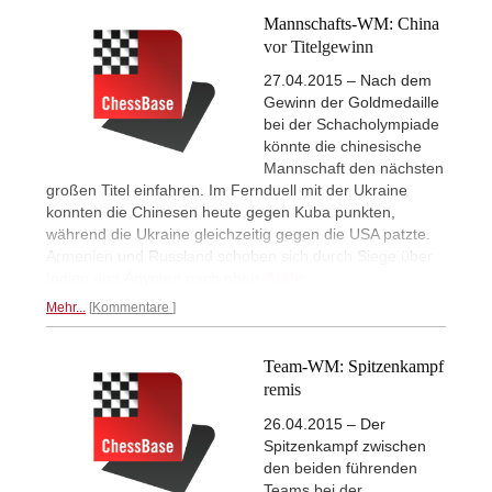
Mannschafts-WM: China
vor Titelgewinn
27.04.2015 – Nach dem
Gewinn der Goldmedaille
bei der Schacholympiade
könnte die chinesische
Mannschaft den nächsten
großen Titel einfahren. Im Fernduell mit der Ukraine
konnten die Chinesen heute gegen Kuba punkten,
während die Ukraine gleichzeitig gegen die USA patzte.
Armenien und Russland schoben sich durch Siege über
Indien und Ägypten nach oben.
Mehr...
Mehr...
Kommentare
Team-WM: Spitzenkampf
remis
26.04.2015 – Der
Spitzenkampf zwischen
den beiden führenden
Teams bei der