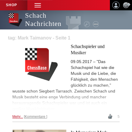
SHOP
TOGGLE
NAVIGATION
Schach
Nachrichten
tag: Mark Taimanov - Seite 1
Schachspieler und
Musiker
09.05.2017 – "Das
Schachspiel hat wie die
Musik und die Liebe, die
Fähigkeit, den Menschen
glücklich zu machen,"
wusste schon Siegbert Tarrasch. Zwischen Schach und
Musik besteht eine enge Verbindung und mancher
herausragende Schachspieler war und ist auch ein
großer Musikliebhaber.
Mehr...
Kommentare
5