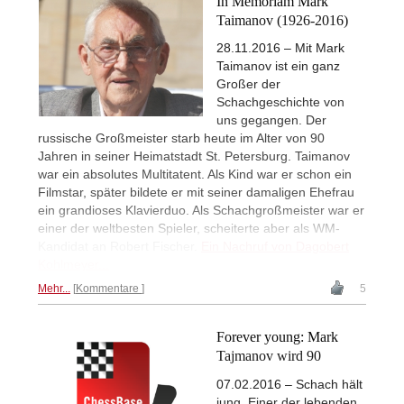
In Memoriam Mark
Taimanov (1926-2016)
28.11.2016 – Mit Mark
Taimanov ist ein ganz
Großer der
Schachgeschichte von
uns gegangen. Der
russische Großmeister starb heute im Alter von 90
Jahren in seiner Heimatstadt St. Petersburg. Taimanov
war ein absolutes Multitatent. Als Kind war er schon ein
Filmstar, später bildete er mit seiner damaligen Ehefrau
ein grandioses Klavierduo. Als Schachgroßmeister war er
einer der weltbesten Spieler, scheiterte aber als WM-
Kandidat an Robert Fischer.
Ein Nachruf von Dagobert
Kohlmeyer...
Mehr...
Kommentare
5
Forever young: Mark
Tajmanov wird 90
07.02.2016 – Schach hält
jung. Einer der lebenden