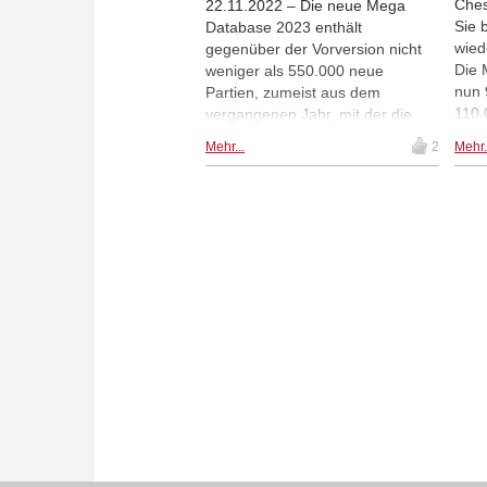
Ches
22.11.2022 – Die neue Mega
Sie 
Database 2023 enthält
wied
gegenüber der Vorversion nicht
Die 
weniger als 550.000 neue
nun 
Partien, zumeist aus dem
110.
vergangenen Jahr, mit der die
die 
Datenbank auf nun 9,75 Mio.
Mehr...
2
Mehr.
anal
Partien angewachsen ist. Die
Part
weiter verbesserte neue
Jahr
Oberfläche bietet einen schnellen
Powe
Zugriff auf die aktuellen
Eröf
Topturniere, alle
Trai
Weltmeisterschaften oder die
großen Turniere der
Schachgeschichte.