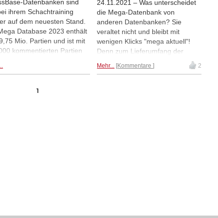
sBase-Datenbanken sind
24.11.2021 – Was unterscheidet
bei ihrem Schachtraining
die Mega-Datenbank von
er auf dem neuesten Stand.
anderen Datenbanken? Sie
Mega Database 2023 enthält
veraltet nicht und bleibt mit
9,75 Mio. Partien und ist mit
wenigen Klicks "mega aktuell"!
000 kommentierten Partien
Denn zum Lieferumfang der
größte Sammlung hochklassig
Mega Datenbank 2022 gehören
..
Mehr...
Kommentare
2
ysierter Partien. Inclusive
nicht nur die mehr als 9,2
ien Update Service für ein
Millionen Partien, sondern auch
. Ebenfalls neu: Das
der wöchentliche Mega-Update-
1
rbook 2023, mit allen
Service. Jede Woche liefern wir
fnungen zum Lernen und
Ihnen eine Datenbank mit rund
nieren.
5.000 neuen Partien. Gleichzeitig
wird der Suchbeschleuniger der
Referenzdatenbank aktualisiert,
so dass man nach Abschluss des
Prozesses sofort und ohne
Zeitverlust weiterarbeiten kann.
Eine "mega Hilfe" für jeden
Turnierspieler! So geht’s... |
Grafik: ChessBase