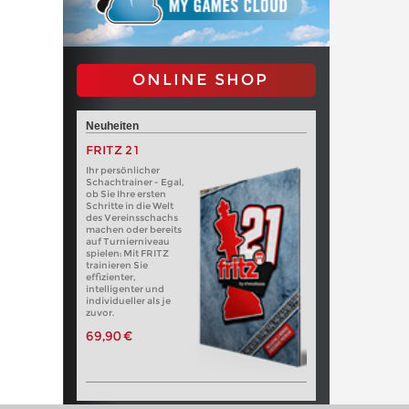
ONLINE SHOP
Neuheiten
FRITZ 21
Ihr persönlicher
Schachtrainer - Egal,
ob Sie Ihre ersten
Schritte in die Welt
des Vereinsschachs
machen oder bereits
auf Turnierniveau
spielen: Mit FRITZ
trainieren Sie
effizienter,
intelligenter und
individueller als je
zuvor.
69,90 €