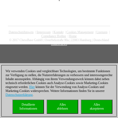
Datenschutzhinweis
|
Impressum
|
Kontakt
|
Cookies Management
|
Lizenzen
|
Compliance Hotline
|
Home
© 2017 ChessBase GmbH | Osterbekstraße 90a | 22083 Hamburg | Deutschland
coldest news
Wir verwenden Cookies und vergleichbare Technologien, um bestimmte Funktionen
zur Verfügung zu stellen, die Nutzererfahrungen zu verbessern und interessengerechte
Inhalte auszuspielen. Abhängig von ihrem Verwendungszweck können dabei neben
technisch erforderlichen Cookies auch Analyse-Cookies sowie Marketing-Cookies
eingesetzt werden.
Hier
können Sie der Verwendung von Analyse-Cookies und
Marketing-Cookies widersprechen. Weitere Informationen finden Sie in unserer
Datenschutzerklärung
.
Detaillierte
Alles
Alles
Informationen
ablehnen
akzeptieren