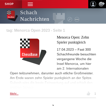
SHOP
TOGGLE
NAVIGATION
Schach
Nachrichten
tag: Menorca Open 2023 - Seite 1
Menorca Open: Zehn
Spieler punktgleich
17.04.2023 – Fast 300
Schachfreunde besuchten
vergangene Woche die
Insel Menorca, um hier
am 2. Internationalen
Open teilzunehmen, darunter auch etliche Großmeister.
Am Ende waren zehn Spieler punkgleich an der Spitze.
Gukesh wies die beste Feinwertung auf und erhielt den
größten Scheck
Mehr...
1
1