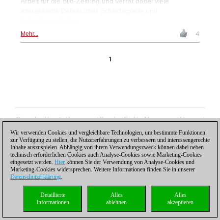
Arbeit für die Bild-Zeitung und verrät dabei viele
interessante Details über Schachspieler und
Schachgeschichte.
Mehr...
4
1
Datenschutzhinweis
|
Impressum
|
Kontakt
|
Cookies Management
|
Lizenzen
|
Compliance Hotline
|
Home
Wir verwenden Cookies und vergleichbare Technologien, um bestimmte Funktionen
© 2017 ChessBase GmbH | Osterbekstraße 90a | 22083 Hamburg | Deutschland
zur Verfügung zu stellen, die Nutzererfahrungen zu verbessern und interessengerechte
coldest news
Inhalte auszuspielen. Abhängig von ihrem Verwendungszweck können dabei neben
technisch erforderlichen Cookies auch Analyse-Cookies sowie Marketing-Cookies
eingesetzt werden.
Hier
können Sie der Verwendung von Analyse-Cookies und
Marketing-Cookies widersprechen. Weitere Informationen finden Sie in unserer
Datenschutzerklärung
.
Detaillierte
Alles
Alles
Informationen
ablehnen
akzeptieren