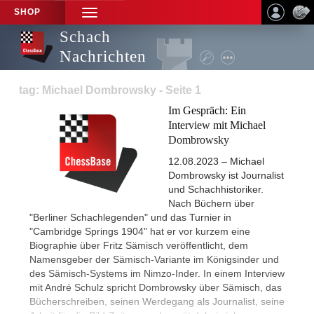
SHOP
TOGGLE
NAVIGATION
Schach
Nachrichten
tag: Michael Dombrowsky - Seite 1
Im Gespräch: Ein
Interview mit Michael
Dombrowsky
12.08.2023 – Michael
Dombrowsky ist Journalist
und Schachhistoriker.
Nach Büchern über
"Berliner Schachlegenden" und das Turnier in
"Cambridge Springs 1904" hat er vor kurzem eine
Biographie über Fritz Sämisch veröffentlicht, dem
Namensgeber der Sämisch-Variante im Königsinder und
des Sämisch-Systems im Nimzo-Inder. In einem Interview
mit André Schulz spricht Dombrowsky über Sämisch, das
Bücherschreiben, seinen Werdegang als Journalist, seine