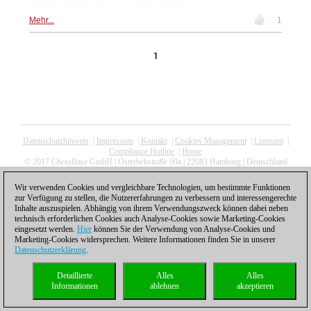
verabschiedet sich mit einem Song.
Mehr...
1
1
Datenschutzhinweis
|
Impressum
|
Kontakt
|
Cookies Management
|
Lizenzen
|
Compliance Hotline
|
Home
© 2017 ChessBase GmbH | Osterbekstraße 90a | 22083 Hamburg | Deutschland
coldest news
Wir verwenden Cookies und vergleichbare Technologien, um bestimmte Funktionen
zur Verfügung zu stellen, die Nutzererfahrungen zu verbessern und interessengerechte
Inhalte auszuspielen. Abhängig von ihrem Verwendungszweck können dabei neben
technisch erforderlichen Cookies auch Analyse-Cookies sowie Marketing-Cookies
eingesetzt werden.
Hier
können Sie der Verwendung von Analyse-Cookies und
Marketing-Cookies widersprechen. Weitere Informationen finden Sie in unserer
Datenschutzerklärung
.
Detaillierte
Alles
Alles
Informationen
ablehnen
akzeptieren