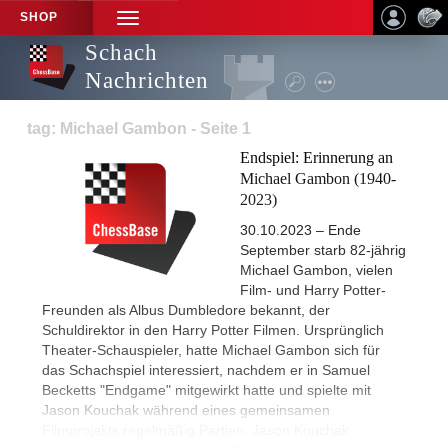
SHOP
TOGGLE
NAVIGATION
Schach
Nachrichten
tag: Michael Gambon - Seite 1
Endspiel: Erinnerung an
Michael Gambon (1940-
2023)
30.10.2023 – Ende
September starb 82-jährig
Michael Gambon, vielen
Film- und Harry Potter-
Freunden als Albus Dumbledore bekannt, der
Schuldirektor in den Harry Potter Filmen. Ursprünglich
Theater-Schauspieler, hatte Michael Gambon sich für
das Schachspiel interessiert, nachdem er in Samuel
Becketts "Endgame" mitgewirkt hatte und spielte mit
Jason Kouchak während eines gemeinsamen
Filmprojekts regelmäßig Partien. Jason Kouchak