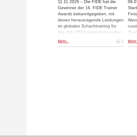
11.11.2025 – Die FIDE hat die
06.0
Gewinner der 16. FIDE Trainer
Star
Awards bekanntgegeben, mit
Fini
denen herausragende Leistungen
Alex
im globalen Schachtraining für
russ
das Jahr 2024 gewürdigt werden.
Qual
Zu den Preisträgern gehören
Russ
Mehr...
1
Mehr.
Pavel Kotsur (Kasachstan),
Grig
Richard Rapport (Ungarn, im Bild)
Wert
und Mikhail Kobalia (FIDE), die
Frau
für ihre Beiträge zu Frauen-,
Grit
offenen und
Turn
Juniorenwettbewerben
Krya
ausgezeichnet wurden. Der Preis
Sch
für das Buch des Jahres ging an
„Mastering Chess Endgame
Calculation – Level 1” von Adrian
Mikhalchishin und Tadej
Sakelšek, erschienen bei Forward
Chess. | Fotos: Eng Chin An,
Maria Emelianova, Lennart Ootes
/ FIDE