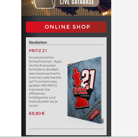
ONLINE SHOP
Neuheiten
FRITZ 21
Ihr persönlicher
Schachtrainer - Egal,
ob Sie Ihre ersten
Schritte in die Welt
des Vereinsschachs
machen oder bereits
auf Turnierniveau
spielen: Mit FRITZ
trainieren Sie
effizienter,
intelligenter und
individueller als je
zuvor.
69,90 €