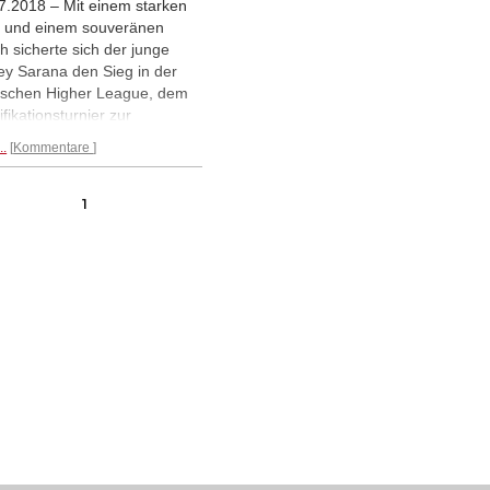
7.2018 – Mit einem starken
t und einem souveränen
sh sicherte sich der junge
ey Sarana den Sieg in der
ischen Higher League, dem
ifikationsturnier zur
ischen Meisterschaft.
..
Kommentare
oriy Oparin wurde nach
ung Zweiter. Im
enturnier wurde Oksana
1
sayeva mit 7 aus 9 alleinige
iersiegerin. | Foto: Dmitry
kvin / Russischer
achverband