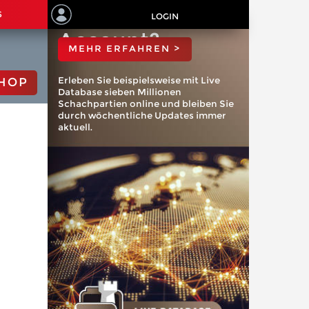
ChessBase
S
LOGIN
Account?
MEHR ERFAHREN >
Erleben Sie beispielsweise mit Live
HOP
Database sieben Millionen
Schachpartien online und bleiben Sie
durch wöchentliche Updates immer
aktuell.