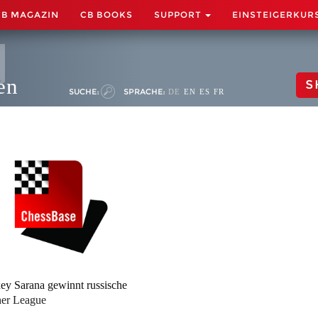
CB MAGAZIN
CB BOOKS
SUPPORT
EINSTEIGERKUR
en
S
SUCHE:
SPRACHE:
DE
EN
ES
FR
ey Sarana gewinnt russische
er League