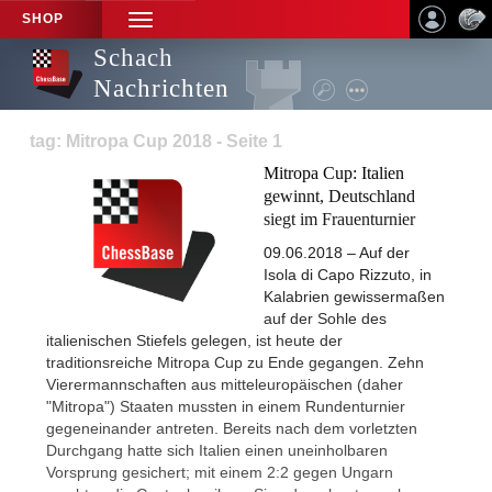
SHOP
TOGGLE
NAVIGATION
Schach
Nachrichten
tag: Mitropa Cup 2018 - Seite 1
Mitropa Cup: Italien
gewinnt, Deutschland
siegt im Frauenturnier
09.06.2018 – Auf der
Isola di Capo Rizzuto, in
Kalabrien gewissermaßen
auf der Sohle des
italienischen Stiefels gelegen, ist heute der
traditionsreiche Mitropa Cup zu Ende gegangen. Zehn
Vierermannschaften aus mitteleuropäischen (daher
"Mitropa") Staaten mussten in einem Rundenturnier
gegeneinander antreten. Bereits nach dem vorletzten
Durchgang hatte sich Italien einen uneinholbaren
Vorsprung gesichert; mit einem 2:2 gegen Ungarn