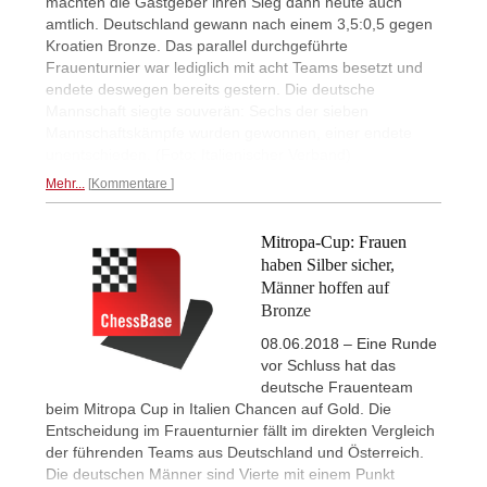
machten die Gastgeber ihren Sieg dann heute auch
amtlich. Deutschland gewann nach einem 3,5:0,5 gegen
Kroatien Bronze. Das parallel durchgeführte
Frauenturnier war lediglich mit acht Teams besetzt und
endete deswegen bereits gestern. Die deutsche
Mannschaft siegte souverän: Sechs der sieben
Mannschaftskämpfe wurden gewonnen, einer endete
unentschieden. (Foto: Italienischer Verband)
Mehr...
Kommentare
Mitropa-Cup: Frauen
haben Silber sicher,
Männer hoffen auf
Bronze
08.06.2018 – Eine Runde
vor Schluss hat das
deutsche Frauenteam
beim Mitropa Cup in Italien Chancen auf Gold. Die
Entscheidung im Frauenturnier fällt im direkten Vergleich
der führenden Teams aus Deutschland und Österreich.
Die deutschen Männer sind Vierte mit einem Punkt