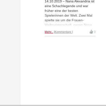
14.10.2019 – Nana Alexandria ist
eine Schachlegende und war
früher eine der besten
Spielerinnen der Welt. Zwei Mal
spielte sie um die Frauen-
Weltmeisterschaft, gegen Nona
Gaprindashvili verlor sie, gegen
Mehr...
Kommentare
3
Maia Chiburdanidze erreichte sie
ein Unentschieden. Auch nach
ihrem Rückzug vom
Turnierschach blieb Alexandria
dem Schach verbunden. Sie
arbeitet als Schiedsrichterin bei
bedeutenden internationalen
Wettbewerben und setzt sich für
die Förderung des Schachs in
Georgien und die Förderung des
Frauenschachs ein. Am 13.
Oktober 2019, feierte sie ihren
70. Geburtstag.