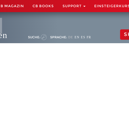
CB MAGAZIN
CB BOOKS
SUPPORT
EINSTEIGERKUR
en
S
SUCHE:
SPRACHE:
DE
EN
ES
FR