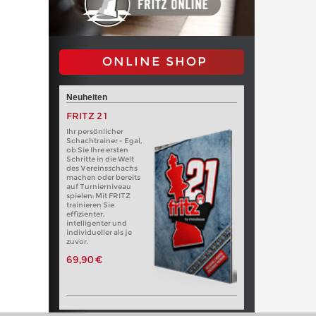
ONLINE SHOP
Neuheiten
FRITZ 21
Ihr persönlicher
Schachtrainer - Egal,
ob Sie Ihre ersten
Schritte in die Welt
des Vereinsschachs
machen oder bereits
auf Turnierniveau
spielen: Mit FRITZ
trainieren Sie
effizienter,
intelligenter und
individueller als je
zuvor.
69,90 €