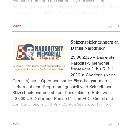
Memorial Fund und das Naroditsky Fellowship zur
Förderung junger Schachspieler. | Bild: Javokhir Sindarov
und Daniel Naroditskys Mutter Lena Schuman | Foto:
Charlotte Chess Center
Mehr...
1
Spitzenspieler erinnern an
Daniel Naroditsky
29.06.2026 – Das erste
Naroditsky Memorial
findet vom 3. bis 5. Juli
2026 in Charlotte (North
Carolina) statt. Open und starke Einladungsturniere
stehen auf dem Programm, gespielt wird Schnell- und
Blitzschach und es geht um Preisgelder in Höhe von
50.000 US-Dollar und Punkte für den FIDE Circuit und
den US Chess Grand Prix. Zu den Stars des Turniers
gehören Fabiano Caruana, Hikaru Nakamura und
Javokhir Sindarov.
Mehr...
1