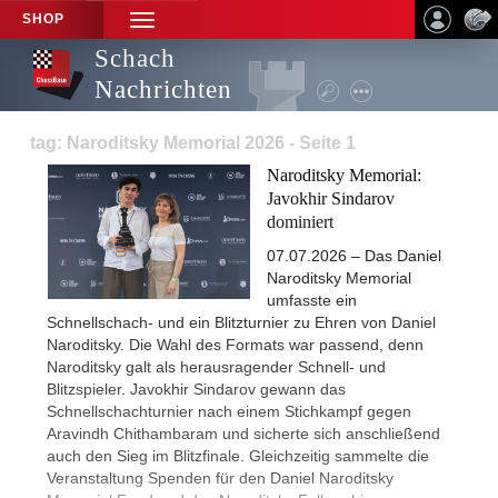
SHOP
TOGGLE
NAVIGATION
Schach
Nachrichten
tag: Naroditsky Memorial 2026 - Seite 1
Naroditsky Memorial:
Javokhir Sindarov
dominiert
07.07.2026 – Das Daniel
Naroditsky Memorial
umfasste ein
Schnellschach- und ein Blitzturnier zu Ehren von Daniel
Naroditsky. Die Wahl des Formats war passend, denn
Naroditsky galt als herausragender Schnell- und
Blitzspieler. Javokhir Sindarov gewann das
Schnellschachturnier nach einem Stichkampf gegen
Aravindh Chithambaram und sicherte sich anschließend
auch den Sieg im Blitzfinale. Gleichzeitig sammelte die
Veranstaltung Spenden für den Daniel Naroditsky