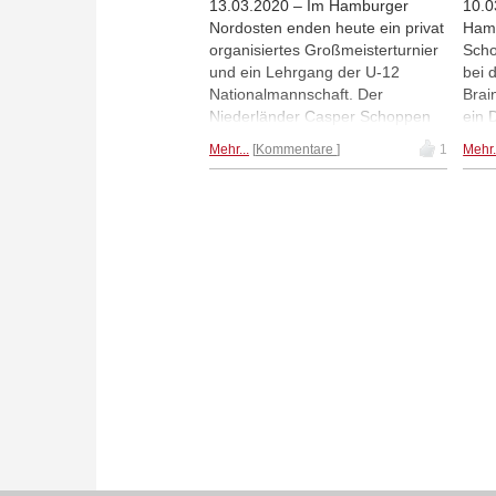
13.03.2020 – Im Hamburger
10.0
Nordosten enden heute ein privat
Hamb
organisiertes Großmeisterturnier
Scho
und ein Lehrgang der U-12
bei 
Nationalmannschaft. Der
Brai
Niederländer Casper Schoppen
ein 
hat beste Chancen auf die GM-
Nati
Mehr...
Kommentare
1
Mehr.
Norm und den Turniersieg, darf
von 
allerdings in der letzten Runde
Paje
nicht verlieren. Der 17-jährige
Bete
Großmeister Luis Engel spielte
Lisa
ein Simultan gegen die U-12 und
Max 
zeigte dem 2008er Jahrgang
dabei durchaus die Grenzen auf.
| Fotos von Max Berchtenbreiter.