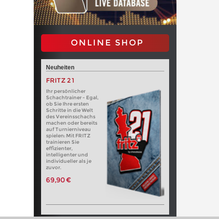
ONLINE SHOP
Neuheiten
FRITZ 21
Ihr persönlicher
Schachtrainer - Egal,
ob Sie Ihre ersten
Schritte in die Welt
des Vereinsschachs
machen oder bereits
auf Turnierniveau
spielen: Mit FRITZ
trainieren Sie
effizienter,
intelligenter und
individueller als je
zuvor.
69,90 €