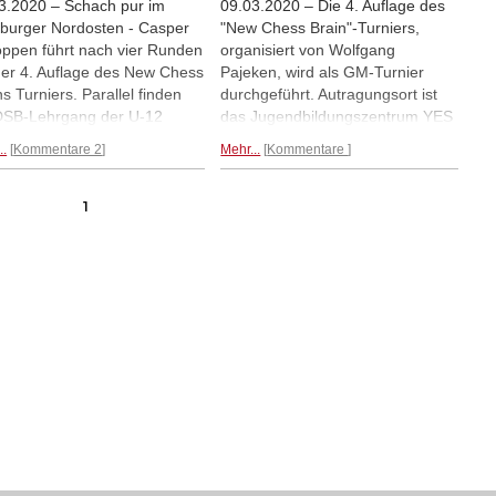
3.2020 – Schach pur im
09.03.2020 – Die 4. Auflage des
urger Nordosten - Casper
"New Chess Brain"-Turniers,
ppen führt nach vier Runden
organisiert von Wolfgang
der 4. Auflage des New Chess
Pajeken, wird als GM-Turnier
ns Turniers. Parallel finden
durchgeführt. Autragungsort ist
DSB-Lehrgang der U-12
das Jugendbildungszentrum YES
onalmannschaft unter Leitung
in Hamburg Rahlstedt. Einige der
..
Kommentare 2
Mehr...
Kommentare
Trainer FM Wolfgang
Normenjäger starteten mit Siegen
ken sowie ein Match mit
in das Turnier.
iligung der Nr.1 der U-10w,
1
 Sickmann, statt. | Fotos von
Berchtenbreiter