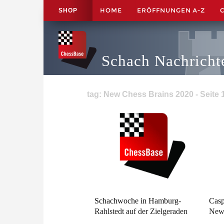
HOME
ERÖFFNUNGEN A-Z
SHOP
Schach Nachricht
tag: New Chess Brains 2020 - Seite 
Schachwoche in Hamburg-
Casp
Rahlstedt auf der Zielgeraden
New 