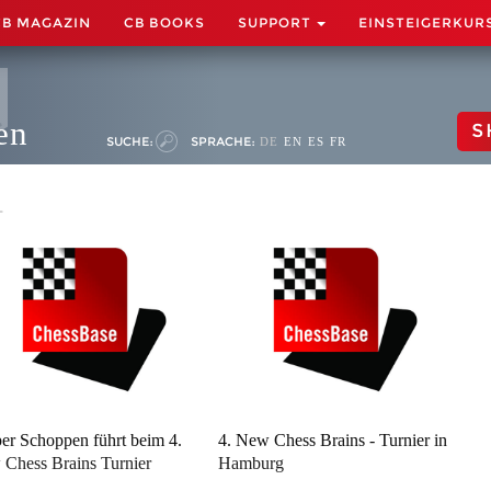
CB MAGAZIN
CB BOOKS
SUPPORT
EINSTEIGERKUR
en
S
SUCHE:
SPRACHE:
DE
EN
ES
FR
1
er Schoppen führt beim 4.
4. New Chess Brains - Turnier in
Chess Brains Turnier
Hamburg