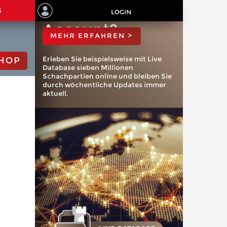
ChessBase
S
LOGIN
Account?
MEHR ERFAHREN >
Erleben Sie beispielsweise mit Live
HOP
Database sieben Millionen
Schachpartien online und bleiben Sie
durch wöchentliche Updates immer
aktuell.