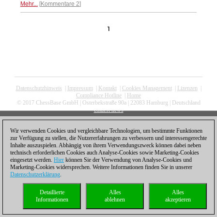
Mehr...
Kommentare 2
1
Datenschutzhinweis
|
Impressum
|
Kontakt
|
Cookies Management
|
Lizenzen
|
Compliance Hotline
|
Home
© 2017 ChessBase GmbH | Osterbekstraße 90a | 22083 Hamburg | Deutschland
coldest news
Wir verwenden Cookies und vergleichbare Technologien, um bestimmte Funktionen
zur Verfügung zu stellen, die Nutzererfahrungen zu verbessern und interessengerechte
Inhalte auszuspielen. Abhängig von ihrem Verwendungszweck können dabei neben
technisch erforderlichen Cookies auch Analyse-Cookies sowie Marketing-Cookies
eingesetzt werden.
Hier
können Sie der Verwendung von Analyse-Cookies und
Marketing-Cookies widersprechen. Weitere Informationen finden Sie in unserer
Datenschutzerklärung
.
Detaillierte
Alles
Alles
Informationen
ablehnen
akzeptieren