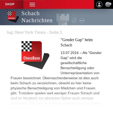
SHOP
TOGGLE
NAVIGATION
Schach
Nachrichten
tag: New York Times - Seite 1
"Gender Gap" beim
Schach
13.07.2016 – Als "Gender
Gap" wird die
gesellschaftliche
Benachteiligung oder
Unterrepräsentation von
Frauen bezeichnet. Überraschenderweise ist dies auch
beim Schach zu verzeichnen, obwohl es hier keine
physische Benachteiligung von Mädchen und Frauen
gibt. Trotzdem spielen weit weniger Frauen Schach und
sind im Vergleich zur absoluten Spitze auch weniger
erfolgreich. Die New York Times beschäftigt sich mit dem
Thema.
Mehr...