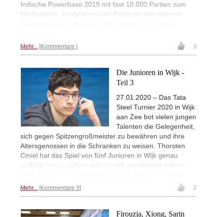
Indische Powerbase 2019 mit fast 10.000 Partien zum
Nachspielen, Analysieren und Ergänzen des eigenen
Repertoires an. Jetzt kann das studieren so richtig
losgehen!
Mehr...
Kommentare
3
Die Junioren in Wijk -
Teil 3
27.01.2020 – Das Tata
Steel Turnier 2020 in Wijk
aan Zee bot vielen jungen
Talenten die Gelegenheit,
sich gegen Spitzengroßmeister zu bewähren und ihre
Altersgenossen in die Schranken zu weisen. Thorsten
Cmiel hat das Spiel von fünf Junioren in Wijk genau
verfolgt, um zu sehen, wie sie sich geschlagen haben.
Hier ist Teil 3 seiner Beobachtungen. | Foto: Alina l'Ami
Mehr...
Kommentare 3
2
Firouzja, Xiong, Sarin