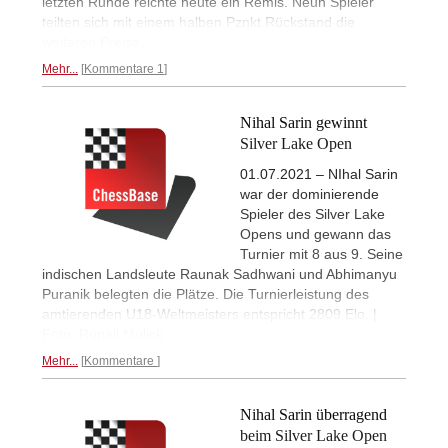
letzten Runde reichte heute ein Remis. Neun Spieler
teilten sich mit einem halben Pznkt Rückstand die
weiteren Preise.
Mehr...
Kommentare 1
Nihal Sarin gewinnt
Silver Lake Open
01.07.2021 – NIhal Sarin
war der dominierende
Spieler des Silver Lake
Opens und gewann das
Turnier mit 8 aus 9. Seine
indischen Landsleute Raunak Sadhwani und Abhimanyu
Puranik belegten die Plätze. Die Turnierleistung des
amtierenden U18-Weltmeisters entspricht 2809 Elo. |
Foto: Rupali Mulick
Mehr...
Kommentare
Nihal Sarin überragend
beim Silver Lake Open