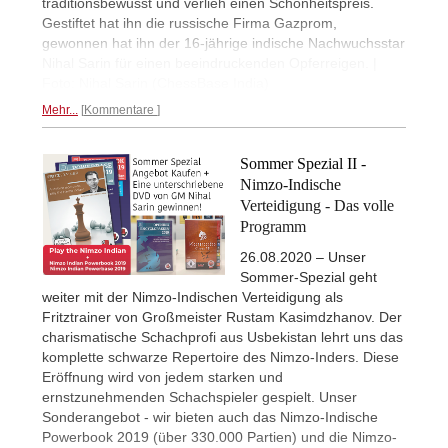
traditionsbewusst und verlieh einen Schönheitspreis.
Gestiftet hat ihn die russische Firma Gazprom,
gewonnen hat ihn der 16-jährige indische Nachwuchsstar
Nihal Sarin für einen beeindruckenden Opferreigen. |
Foto: Nihal Sarin (ChessBase India)
Mehr...
Kommentare
Sommer Spezial II -
Nimzo-Indische
Verteidigung - Das volle
Programm
26.08.2020 – Unser
Sommer-Spezial geht
weiter mit der Nimzo-Indischen Verteidigung als
Fritztrainer von Großmeister Rustam Kasimdzhanov. Der
charismatische Schachprofi aus Usbekistan lehrt uns das
komplette schwarze Repertoire des Nimzo-Inders. Diese
Eröffnung wird von jedem starken und
ernstzunehmenden Schachspieler gespielt. Unser
Sonderangebot - wir bieten auch das Nimzo-Indische
Powerbook 2019 (über 330.000 Partien) und die Nimzo-