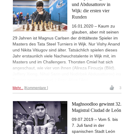
und Abdusattorov in
Wijk: die ersten vier
Runden
16.01.2020 – Kaum zu
glauben, aber mit seinen
29 Jahren ist Magnus Carlsen der drittälteste Spieler im
Masters des Tata Steel Turniers in Wijk. Nur Vishy Anand
und Nikita Vitiugov sind älter. Tatsächlich spielen dieses
Jahr erstaunlich viele Nachwuchstalente in Wijk mit, im
Masters und im Challengers. Thorsten Cmiel hat sich
angeschaut, wie vier von ihnen (Alireza Firouzja (Bild),
Jeffery Xiong, Nihal Sarin und Nodirbek Abdusattorov) ins
Turnier gestartet sind. | Foto: Alina l'Ami
Mehr...
Kommentare
3
Maghsoodloo gewinnt 32.
Magistral Ciudad de León
09.07.2019 – Vom 5. bis
7. Juli fand in der
spanischen Stadt León