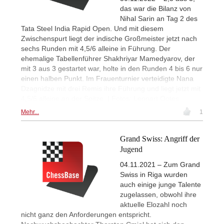
das war die Bilanz von
Nihal Sarin an Tag 2 des
Tata Steel India Rapid Open. Und mit diesem
Zwischenspurt liegt der indische Großmeister jetzt nach
sechs Runden mit 4,5/6 alleine in Führung. Der
ehemalige Tabellenführer Shakhriyar Mamedyarov, der
mit 3 aus 3 gestartet war, holte in den Runden 4 bis 6 nur
einen halben Punkt. Im Frauenturnier verteidigte Nana
Dzagnidze mit drei Remis ihre Führung und liegt jetzt mit
4,5/6 alleine an der Spitze. | Fotos: Lennart Ootes
Mehr...
1
Grand Swiss: Angriff der
Jugend
04.11.2021 – Zum Grand
Swiss in Riga wurden
auch einige junge Talente
zugelassen, obwohl ihre
aktuelle Elozahl noch
nicht ganz den Anforderungen entspricht.