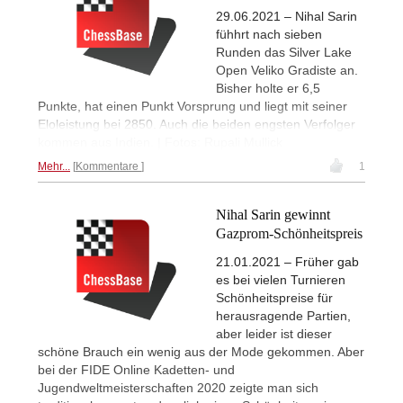
29.06.2021 – Nihal Sarin
fühhrt nach sieben
Runden das Silver Lake
Open Veliko Gradiste an.
Bisher holte er 6,5
Punkte, hat einen Punkt Vorsprung und liegt mit seiner
Eloleistung bei 2850. Auch die beiden engsten Verfolger
kommen aus Indien. | Fotos: Rupali Mullick
Mehr...
Kommentare
1
Nihal Sarin gewinnt
Gazprom-Schönheitspreis
21.01.2021 – Früher gab
es bei vielen Turnieren
Schönheitspreise für
herausragende Partien,
aber leider ist dieser
schöne Brauch ein wenig aus der Mode gekommen. Aber
bei der FIDE Online Kadetten- und
Jugendweltmeisterschaften 2020 zeigte man sich