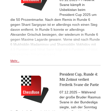
Svane kämpft in
Usbekistan beim
President Cup 2025 um
die 50 Prozentmarke. Nach dem Remis in Runde 6
gegen Shant Sargsyan ist er allerdings noch einen Sieg
davon entfernt. In Runde 5 konnte er allerdings
Alexander Grischuk besiegen, der wiederum in Runde 6
gegen Maxime Lagarde gewann. Vorne sind nach Runde
6 Mukhiddin Madaminov und Shamsiddin Vokhidov mit
4,5 Punkten und Nihal Sarin folgt mit 4 Punkten. | Fotos:
Usbekischer Schachverband
Mehr...
President Cup, Runde 4:
Mit Zeitnot verliert
Frederik Svane die Partie
07.12.2025 – Während
der große Bruder Rasmus
Svane in der Bundesliga
siegte, sah der Sonntag