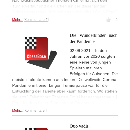
Nachwuchsbeobachter Thorsten Cmiel hat sich den
Turnierverlauf und die Partien einiger dieser junger
Spieler angesehen. Wie schlagen sich Nihal&Co in Riga?
Mehr...
Kommentare 2
1
Die "Wunderkinder" nach
der Pandemie
02.09.2021 – In den
Jahren vor 2020 sorgten
eine Reihe von jungen
Spielern mit ihren
Erfolgen für Aufsehen. Die
meisten Talente kamen aus Indien. Die weltweite Corona-
Pandemie mit einer langen Turnierpause war für die
Entwicklung der Talente aber kaum förderlich. Wo stehen
sie jetzt? Talentscout Thorsten Cmiel hat nachgeschaut. |
Foto: Madras Gang (Ramesh auf Facebook)
Mehr...
Kommentare
Quo vadis,