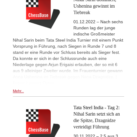
Ushenina gewinnt im
Tiebreak
01.12.2022 – Nach sechs
Runden lag der junge
indische Großmeister
Nihal Sarin beim Tata Steel India Turnier mit einem Punkt
Vorsprung in Führung, nach Siegen in Runde 7 und 8
stand er eine Runde vor Schluss bereits als Sieger fest.
Da konnte er sich in der Schlussrunde auch eine
Niederlage gegen Arjun Erigaisi erlauben, der so mit 6
aus 9 alleiniger Zweiter wurde. Im Frauenturnier gewann
Anna Ushenina im Tiebreak gegen Nana Dzagnidze. |
Fotos: Lennart Ootes
Mehr...
Tata Steel India - Tag 2:
Nihal Sarin setzt sich an
die Spitze, Dzagnidze
verteidigt Führung
30.11.2022 – 2,5 aus 3,