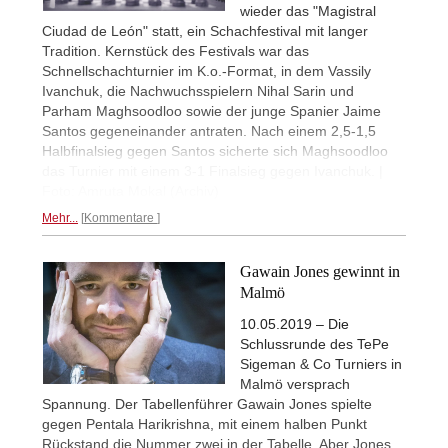
wieder das "Magistral
Ciudad de León" statt, ein Schachfestival mit langer
Tradition. Kernstück des Festivals war das
Schnellschachturnier im K.o.-Format, in dem Vassily
Ivanchuk, die Nachwuchsspielern Nihal Sarin und
Parham Maghsoodloo sowie der junge Spanier Jaime
Santos gegeneinander antraten. Nach einem 2,5-1,5
Halbfinalsieg gegen Santos sicherte sich Maghsoodloo
das Turnier mit einem 3-1 Finalsieg gegen Ivanchuk. |
Foto: Amruta Mokal (Archiv)
Mehr...
Kommentare
Gawain Jones gewinnt in
Malmö
10.05.2019 – Die
Schlussrunde des TePe
Sigeman & Co Turniers in
Malmö versprach
Spannung. Der Tabellenführer Gawain Jones spielte
gegen Pentala Harikrishna, mit einem halben Punkt
Rückstand die Nummer zwei in der Tabelle. Aber Jones