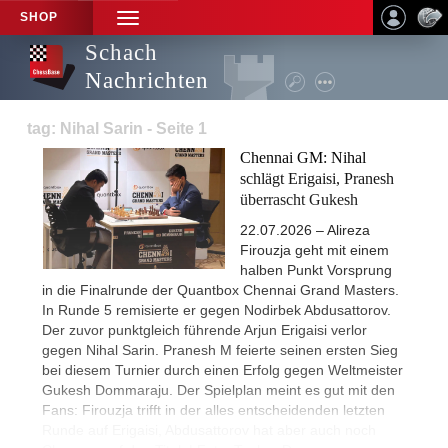
SHOP
TOGGLE
NAVIGATION
Schach
Nachrichten
tag: Nihal Sarin - Seite 1
Chennai GM: Nihal
schlägt Erigaisi, Pranesh
überrascht Gukesh
22.07.2026 – Alireza
Firouzja geht mit einem
halben Punkt Vorsprung
in die Finalrunde der Quantbox Chennai Grand Masters.
In Runde 5 remisierte er gegen Nodirbek Abdusattorov.
Der zuvor punktgleich führende Arjun Erigaisi verlor
gegen Nihal Sarin. Pranesh M feierte seinen ersten Sieg
bei diesem Turnier durch einen Erfolg gegen Weltmeister
Gukesh Dommaraju. Der Spielplan meint es gut mit den
Fans: Firouzja trifft in der alles entscheidenden letzten
Runde auf Erigaisi, Abdusattorov hat aber auch noch