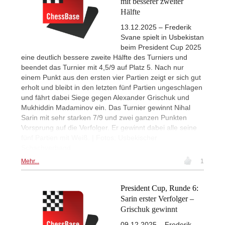
mit besserer zweiter
Hälfte
13.12.2025 – Frederik
Svane spielt in Usbekistan
beim President Cup 2025
eine deutlich bessere zweite Hälfte des Turniers und
beendet das Turnier mit 4,5/9 auf Platz 5. Nach nur
einem Punkt aus den ersten vier Partien zeigt er sich gut
erholt und bleibt in den letzten fünf Partien ungeschlagen
und fährt dabei Siege gegen Alexander Grischuk und
Mukhiddin Madaminov ein. Das Turnier gewinnt Nihal
Sarin mit sehr starken 7/9 und zwei ganzen Punkten
Vorsprung auf die Verfolger. Er gewinnt dabei alle seine
fünf Partien mit Weiß. | Fotos: Usbekischer
Schachverband
Mehr...
1
President Cup, Runde 6:
Sarin erster Verfolger –
Grischuk gewinnt
09.12.2025 – Frederik