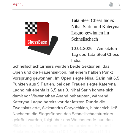
Mehr...
3
Tata Steel Chess India:
Nihal Sarin und Kateryna
Lagno gewinnen im
Schnellschach
10.01.2026 – Am letzten
Tag des Tata Steel Chess
India
Schnellschachturniers wurden beide Sektionen, das
Open und die Frauensektion, mit einem halben Punkt
Vorsprung gewonnen. Im Open siegte Nihal Sarin mit 6,5
Punkten aus 9 Partien, bei den Frauen siegte Kateryna
Lagno mit ebenfalls 6,5 aus 9. Nihal Sarin konnte sich
damit vor Viswanathan Anand behaupten, während
Kateryna Lagno bereits vor der letzten Runde die
Zweitplatzierte, Aleksandra Goryachkina, hinter sich ließ.
Nachdem die Sieger*innen des Schnellschachturniers
gekrönt wurden, folgt über das Wochenende nun das
Blitzturnier, das in einem Rundenturnier mit Hin- und
Rückrunde am Samstag (10.1.) und Sonntag (11.1.)