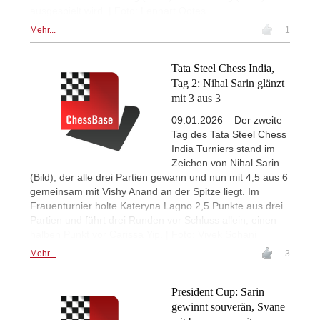
ausgespielt wird. | Foto: Lennart Ootes
Mehr...
1
Tata Steel Chess India,
Tag 2: Nihal Sarin glänzt
mit 3 aus 3
09.01.2026 – Der zweite
Tag des Tata Steel Chess
India Turniers stand im
Zeichen von Nihal Sarin
(Bild), der alle drei Partien gewann und nun mit 4,5 aus 6
gemeinsam mit Vishy Anand an der Spitze liegt. Im
Frauenturnier holte Kateryna Lagno 2,5 Punkte aus drei
Partien und führt drei Runden vor Schluss allein, einen
halben Punkt vor Carissa Yip. | Foto: Vivek Sohani
Mehr...
3
President Cup: Sarin
gewinnt souverän, Svane