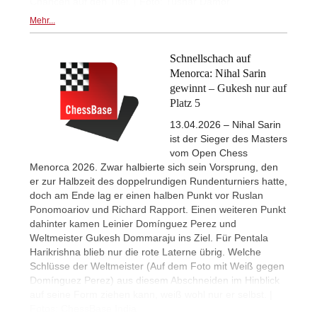
Chancen auf den Titel. | Foto: Tushar Damor
Mehr...
Schnellschach auf
Menorca: Nihal Sarin
gewinnt – Gukesh nur auf
Platz 5
13.04.2026 – Nihal Sarin
ist der Sieger des Masters
vom Open Chess
Menorca 2026. Zwar halbierte sich sein Vorsprung, den
er zur Halbzeit des doppelrundigen Rundenturniers hatte,
doch am Ende lag er einen halben Punkt vor Ruslan
Ponomoariov und Richard Rapport. Einen weiteren Punkt
dahinter kamen Leinier Domínguez Perez und
Weltmeister Gukesh Dommaraju ins Ziel. Für Pentala
Harikrishna blieb nur die rote Laterne übrig. Welche
Schlüsse der Weltmeister (Auf dem Foto mit Weiß gegen
Domínguez Perez) aus diesem Abschneiden im Hinblick
auf seine Form ziehen kann, weiß wohl nur er selbst. |
Fotos: ChessBase India