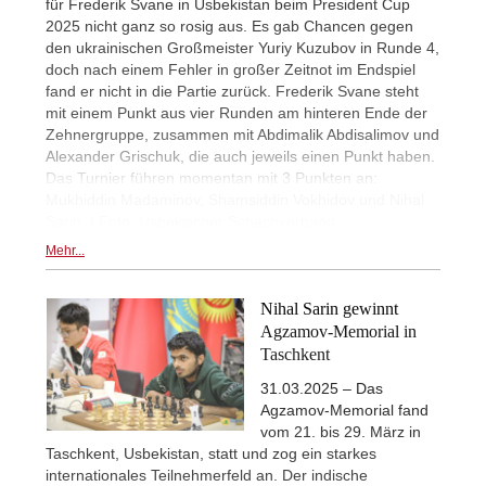
für Frederik Svane in Usbekistan beim President Cup
2025 nicht ganz so rosig aus. Es gab Chancen gegen
den ukrainischen Großmeister Yuriy Kuzubov in Runde 4,
doch nach einem Fehler in großer Zeitnot im Endspiel
fand er nicht in die Partie zurück. Frederik Svane steht
mit einem Punkt aus vier Runden am hinteren Ende der
Zehnergruppe, zusammen mit Abdimalik Abdisalimov und
Alexander Grischuk, die auch jeweils einen Punkt haben.
Das Turnier führen momentan mit 3 Punkten an:
Mukhiddin Madaminov, Shamsiddin Vokhidov und Nihal
Sarin. | Foto: Usbekischer Schachverband
Mehr...
Nihal Sarin gewinnt
Agzamov-Memorial in
Taschkent
31.03.2025 – Das
Agzamov-Memorial fand
vom 21. bis 29. März in
Taschkent, Usbekistan, statt und zog ein starkes
internationales Teilnehmerfeld an. Der indische