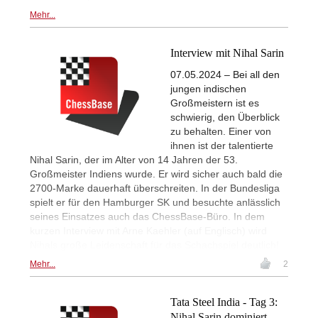
Mehr...
Interview mit Nihal Sarin
07.05.2024 – Bei all den
jungen indischen
Großmeistern ist es
schwierig, den Überblick
zu behalten. Einer von
ihnen ist der talentierte
Nihal Sarin, der im Alter von 14 Jahren der 53.
Großmeister Indiens wurde. Er wird sicher auch bald die
2700-Marke dauerhaft überschreiten. In der Bundesliga
spielt er für den Hamburger SK und besuchte anlässlich
seines Einsatzes auch das ChessBase-Büro. In dem
kurzen Interview mit Arne Kaehler (auf Englisch) wird
Nihals große Leidenschaft für das Schachspiel deutlich!
Mehr...
2
Tata Steel India - Tag 3:
Nihal Sarin dominiert,