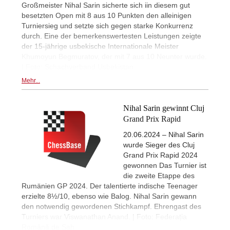
Großmeister Nihal Sarin sicherte sich iin diesem gut
besetzten Open mit 8 aus 10 Punkten den alleinigen
Turniersieg und setzte sich gegen starke Konkurrenz
durch. Eine der bemerkenswertesten Leistungen zeigte
der 15-jährige usbekische Internationale Meister
Khumoyun Begmuratov, der mit 7 aus 10 Neunter wurde.
| Foto: Schachverband Usbekistan
Mehr...
Nihal Sarin gewinnt Cluj
Grand Prix Rapid
20.06.2024 – Nihal Sarin
wurde Sieger des Cluj
Grand Prix Rapid 2024
gewonnen Das Turnier ist
die zweite Etappe des
Rumänien GP 2024. Der talentierte indische Teenager
erzielte 8½/10, ebenso wie Balog. Nihal Sarin gewann
den notwendig gewordenen Stichkampf. Ehrengast des
Turniers war Viswanathan Anand. | Foto: Federația
Română de Șah