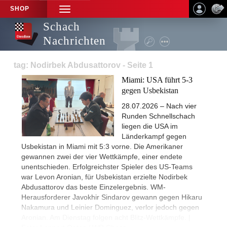
SHOP
TOGGLE
NAVIGATION
Schach
Nachrichten
tag: Nodirbek Abdusattorov - Seite 1
Miami: USA führt 5-3
gegen Usbekistan
28.07.2026 – Nach vier
Runden Schnellschach
liegen die USA im
Länderkampf gegen
Usbekistan in Miami mit 5:3 vorne. Die Amerikaner
gewannen zwei der vier Wettkämpfe, einer endete
unentschieden. Erfolgreichster Spieler des US-Teams
war Levon Aronian, für Usbekistan erzielte Nodirbek
Abdusattorov das beste Einzelergebnis. WM-
Herausforderer Javokhir Sindarov gewann gegen Hikaru
Nakamura und Leinier Dominguez, verlor jedoch gegen
Aronian. Am Dienstag folgen acht Blitz-Wettkämpfe. |