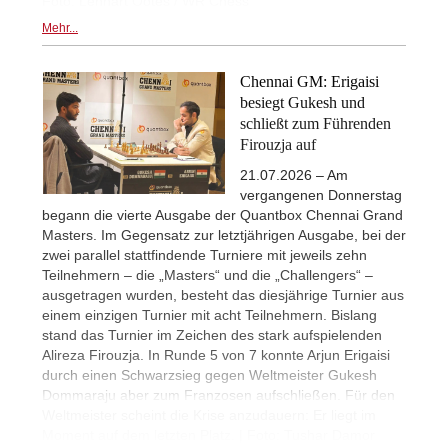
Foto: Lennart Ootes / WR Chess
Mehr...
Chennai GM: Erigaisi
besiegt Gukesh und
schließt zum Führenden
Firouzja auf
21.07.2026 – Am
vergangenen Donnerstag
begann die vierte Ausgabe der Quantbox Chennai Grand
Masters. Im Gegensatz zur letztjährigen Ausgabe, bei der
zwei parallel stattfindende Turniere mit jeweils zehn
Teilnehmern – die „Masters“ und die „Challengers“ –
ausgetragen wurden, besteht das diesjährige Turnier aus
einem einzigen Turnier mit acht Teilnehmern. Bislang
stand das Turnier im Zeichen des stark aufspielenden
Alireza Firouzja. In Runde 5 von 7 konnte Arjun Erigaisi
durch einen Schwarzsieg gegen Weltmeister Gukesh
Dommaraju aber zum Franzosen aufschließen. Für den
Weltmeister scheint die Krise anzudauern: Er liegt im
Moment auf dem letzten Platz. | Foto: Tushar Damor