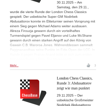
30.11.2025 – Am
Samstag, den 29.11.,
wurde die vierte Runde der London Chess Classics
gespielt. Der usbekische Super-GM Nodirbek
Abdusattorov konnte im Eliteturnier seinen Vorsprung mit
einem Sieg gegen Michael Adams weiter ausbauen.
Alireza Firouzja gewann durch ein vorteilhaftes
Turmendspiel gegen Pavel Eljanov und Luke McShane
gewann durch einen starken Angriff auf den König von
Gawain C.B. Maroroa Jones. Währenddessen sammelt
Paggnanandhaa seine Punkte im Fide-Open der LCC. In
Runde 4 gegen Pranav Anand teilte er sich zum ersten
Mal einen Punkt. | Foto: Tao Bhokanandh
Mehr...
3
London Chess Classics,
Runde 3: Abdusattorov
zeigt wie man punktet
29.11.2025 – Der
usbekische Großmeister
Nodirbek Abdusattorov