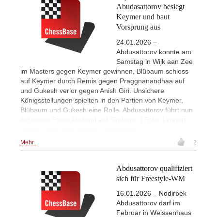
Abudasattorov besiegt
Keymer und baut
Vorsprung aus
24.01.2026 –
Abdusattorov konnte am
Samstag in Wijk aan Zee
im Masters gegen Keymer gewinnen, Blübaum schloss
auf Keymer durch Remis gegen Praggnanandhaa auf
und Gukesh verlor gegen Anish Giri. Unsichere
Königsstellungen spielten in den Partien von Keymer,
Blübaum und Gukesh eine Rolle. Abdusattorov führt nun
mit einem Punkt Abstand auf Sindarov. | Foto: Lennart
Ootes / Tata Steel Chess Tournament
Mehr...
2
Abdusattorov qualifiziert
sich für Freestyle-WM
16.01.2026 – Nodirbek
Abdusattorov darf im
Februar in Weissenhaus