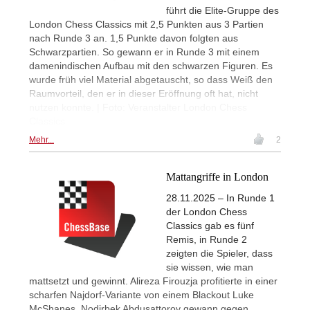
führt die Elite-Gruppe des
London Chess Classics mit 2,5 Punkten aus 3 Partien
nach Runde 3 an. 1,5 Punkte davon folgten aus
Schwarzpartien. So gewann er in Runde 3 mit einem
damenindischen Aufbau mit den schwarzen Figuren. Es
wurde früh viel Material abgetauscht, so dass Weiß den
Raumvorteil, den er in dieser Eröffnung oft hat, nicht
nutzen konnte. | Foto: Veranstalter London Chess
Classics
Mehr...
2
Mattangriffe in London
28.11.2025 – In Runde 1
der London Chess
Classics gab es fünf
Remis, in Runde 2
zeigten die Spieler, dass
sie wissen, wie man
mattsetzt und gewinnt. Alireza Firouzja profitierte in einer
scharfen Najdorf-Variante von einem Blackout Luke
McShanes, Nodirbek Abdusattorov gewann gegen