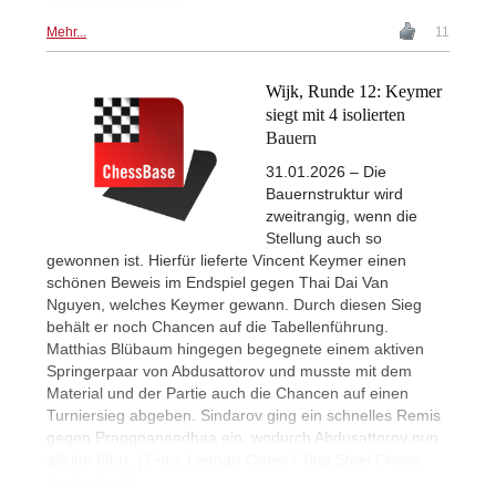
Chess Tournament
Mehr...
11
Wijk, Runde 12: Keymer
siegt mit 4 isolierten
Bauern
31.01.2026 – Die
Bauernstruktur wird
zweitrangig, wenn die
Stellung auch so
gewonnen ist. Hierfür lieferte Vincent Keymer einen
schönen Beweis im Endspiel gegen Thai Dai Van
Nguyen, welches Keymer gewann. Durch diesen Sieg
behält er noch Chancen auf die Tabellenführung.
Matthias Blübaum hingegen begegnete einem aktiven
Springerpaar von Abdusattorov und musste mit dem
Material und der Partie auch die Chancen auf einen
Turniersieg abgeben. Sindarov ging ein schnelles Remis
gegen Praggnanandhaa ein, wodurch Abdusattorov nun
alleine führt. | Foto: Lennart Ootes / Tata Steel Chess
Tournament