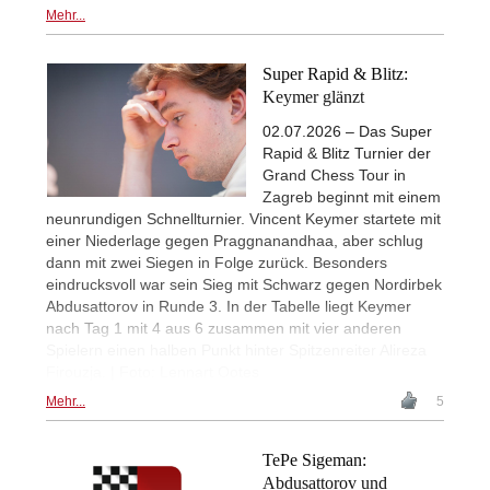
Mehr...
Super Rapid & Blitz:
Keymer glänzt
02.07.2026 – Das Super
Rapid & Blitz Turnier der
Grand Chess Tour in
Zagreb beginnt mit einem
neunrundigen Schnellturnier. Vincent Keymer startete mit
einer Niederlage gegen Praggnanandhaa, aber schlug
dann mit zwei Siegen in Folge zurück. Besonders
eindrucksvoll war sein Sieg mit Schwarz gegen Nordirbek
Abdusattorov in Runde 3. In der Tabelle liegt Keymer
nach Tag 1 mit 4 aus 6 zusammen mit vier anderen
Spielern einen halben Punkt hinter Spitzenreiter Alireza
Firouzja. | Foto: Lennart Ootes
Mehr...
5
TePe Sigeman:
Abdusattorov und