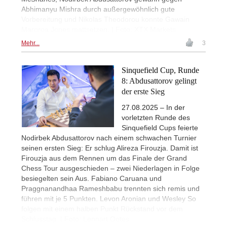
Abhimanyu Mishra durch außergewöhnlich gute
Vorbereitung und Nikolas Theodorou konnte Gawain
Maroroa Jones mattsetzen. | Foto: XTX Markets
Mehr...
3
Sinquefield Cup, Runde
8: Abdusattorov gelingt
der erste Sieg
27.08.2025 – In der
vorletzten Runde des
Sinquefield Cups feierte
Nodirbek Abdusattorov nach einem schwachen Turnier
seinen ersten Sieg: Er schlug Alireza Firouzja. Damit ist
Firouzja aus dem Rennen um das Finale der Grand
Chess Tour ausgeschieden – zwei Niederlagen in Folge
besiegelten sein Aus. Fabiano Caruana und
Praggnanandhaa Rameshbabu trennten sich remis und
führen mit je 5 Punkten. Levon Aronian und Wesley So
folgen mit einem halben Punkt Rückstand vor dem
Schlusstag. | Foto: Lennart Ootes