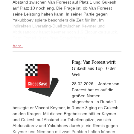
Abstand zwischen Van Foreest auf Platz 1 und Gukesh
auf Platz 10 noch eng. Die Frage ist, ob Van Foreest
seine Leistung halten kann. In seiner Partie gegen
Yakubboev spielte besonders die Zeit für ihn. Im
indirekten Liverating-Duell zwischen Keymer und
Abdusattorov hängt Keymer noch 1,6 Elopunkte zurück. |
Foto: Tomáš Krist / Prag Schachfestival
Mehr...
Prag: Van Foreest wirft
Gukesh aus Top 10 der
Welt
28.02.2026 – Jorden van
Foreest hat es auf die
großen Namen
abgesehen. In Runde 1
besiegte er Vincent Keymer, in Runde 3 ging es Gukesh
an den Kragen. Mit diesen Ergebnissen hält er Keymer
und Gukesh auf Abstand zur Tabellenspitze, wo sich
Abdusattorov und Yakubboev durch je ein Remis gegen
Keymer und Niemann mit zwei Punkten halten können.