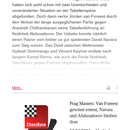
hatten sich wohl schon mit zwei Unentschieden und
unveränderter Situation an der Tabellenspitze
abgefunden. Doch dann verlor Jorden van Foreest durch
den Verlust der lange ausgeglichenen Partie gegen
Aravindh Chithambaram seine Tabellenführung an
Nodirbek Abdusattorov. Der Usbeke konnte nämlich
einen Patzer vom bisher so gut spielenden David Navara
zum Sieg nutzen. Das Duell zwischen Weltmeister
Gukesh Dommaraju und Vincent Keymer endete nach
langem Kampf Remis, wie auch die Partie Nodirbek
Yakubboev gegen Parham Maghsoodloo. Hans Moke
Niemann konnte seinen ersten Sieg gegen David Anton
Guijarro erringen. Die letzte Runde beginnt heute bereits
um 11 Uhr. | Fotos: Nils Rohde, ChessBase
Mehr...
2
Prag Masters: Van Foreest
gewinnt erneut, Navara
und Abdusattorov bleiben
dran