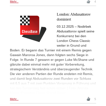
Mehr...
4
London: Abdusattorov
dominiert
03.12.2025 – Nodirbek
Abdusattorov spielt seine
Konkurrenz bei den
London Chess Classic
weiter in Grund und
Boden. Er begann das Turnier mit einem Remis gegen
Gawain Maroroa Jones, dann folgten sechs Siege in
Folge. In Runde 7 gewann er gegen Luke McShane und
glänzte dabei einmal mehr mit guter Vorbereitung,
strategischem Verständnis und überzeugender Technik.
Die vier anderen Partien der Runde endeten mit Remis,
und damit liegt Abdusattorov zwei Runden vor Schluss
mit 6,5 aus 7 mit zwei Punkten Vorsprung in Führung und
hat den Turniersieg fast schon sicher. | Foto: Amruta
Mokal (Freestyle Chess Grand Slam)
Mehr...
5