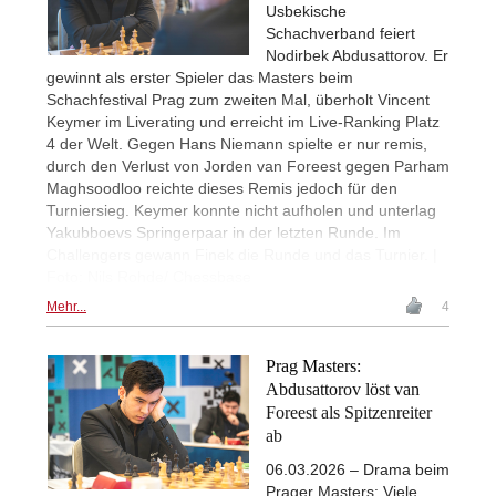
Usbekische
Schachverband feiert
Nodirbek Abdusattorov. Er
gewinnt als erster Spieler das Masters beim
Schachfestival Prag zum zweiten Mal, überholt Vincent
Keymer im Liverating und erreicht im Live-Ranking Platz
4 der Welt. Gegen Hans Niemann spielte er nur remis,
durch den Verlust von Jorden van Foreest gegen Parham
Maghsoodloo reichte dieses Remis jedoch für den
Turniersieg. Keymer konnte nicht aufholen und unterlag
Yakubboevs Springerpaar in der letzten Runde. Im
Challengers gewann Finek die Runde und das Turnier. |
Foto: Nils Rohde/ Chessbase
Mehr...
4
Prag Masters:
Abdusattorov löst van
Foreest als Spitzenreiter
ab
06.03.2026 – Drama beim
Prager Masters: Viele