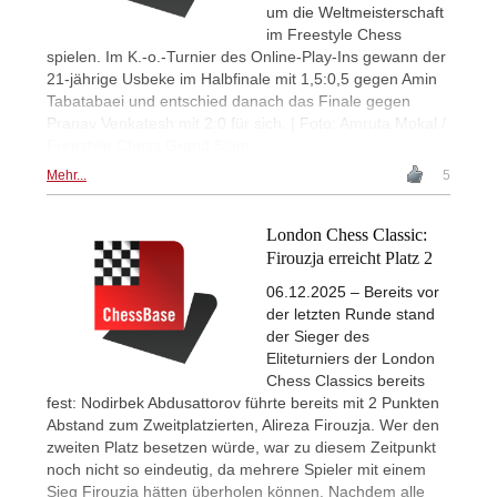
um die Weltmeisterschaft
im Freestyle Chess
spielen. Im K.-o.-Turnier des Online-Play-Ins gewann der
21-jährige Usbeke im Halbfinale mit 1,5:0,5 gegen Amin
Tabatabaei und entschied danach das Finale gegen
Pranav Venkatesh mit 2:0 für sich. | Foto: Amruta Mokal /
Freestyle Chess Grand Slam
Mehr...
5
London Chess Classic:
Firouzja erreicht Platz 2
06.12.2025 – Bereits vor
der letzten Runde stand
der Sieger des
Eliteturniers der London
Chess Classics bereits
fest: Nodirbek Abdusattorov führte bereits mit 2 Punkten
Abstand zum Zweitplatzierten, Alireza Firouzja. Wer den
zweiten Platz besetzen würde, war zu diesem Zeitpunkt
noch nicht so eindeutig, da mehrere Spieler mit einem
Sieg Firouzja hätten überholen können. Nachdem alle