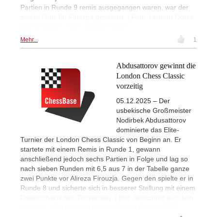
Partien in Runde 9 remis ausgegangen waren, war der
zweite Platz für Firouzja gesichert. | Foto: Lennart Ootes
(Archiv) und London Chess Classic
Mehr...
1
Abdusattorov gewinnt die
London Chess Classic
vorzeitig
05.12.2025 – Der
usbekische Großmeister
Nodirbek Abdusattorov
dominierte das Elite-
Turnier der London Chess Classic von Beginn an. Er
startete mit einem Remis in Runde 1, gewann
anschließend jedoch sechs Partien in Folge und lag so
nach sieben Runden mit 6,5 aus 7 in der Tabelle ganze
zwei Punkte vor Alireza Firouzja. Gegen den spielte er in
Runde 8 und sicherte sich in besserer Stellung mit einem
Dauerschach den Turniersieg. | Bild: Ausschnitt aus dem
Logo der XTX Markets London Chess Classic 2025