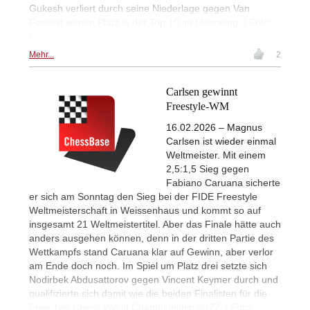
Gukesh verliert durch seine Niederlage gegen Van
Foreest seinen Platz in der Top 10 im Liverating. | Foto:
Petr Vrabec / Prag Schachfestival
Mehr...
2
Carlsen gewinnt
Freestyle-WM
16.02.2026 – Magnus
Carlsen ist wieder einmal
Weltmeister. Mit einem
2,5:1,5 Sieg gegen
Fabiano Caruana sicherte
er sich am Sonntag den Sieg bei der FIDE Freestyle
Weltmeisterschaft in Weissenhaus und kommt so auf
insgesamt 21 Weltmeistertitel. Aber das Finale hätte auch
anders ausgehen können, denn in der dritten Partie des
Wettkampfs stand Caruana klar auf Gewinn, aber verlor
am Ende doch noch. Im Spiel um Platz drei setzte sich
Nodirbek Abdusattorov gegen Vincent Keymer durch und
qualifizierte sich damit wie die beiden Finalisten für die
Freestyle Chess World Championship 2027. | Foto: