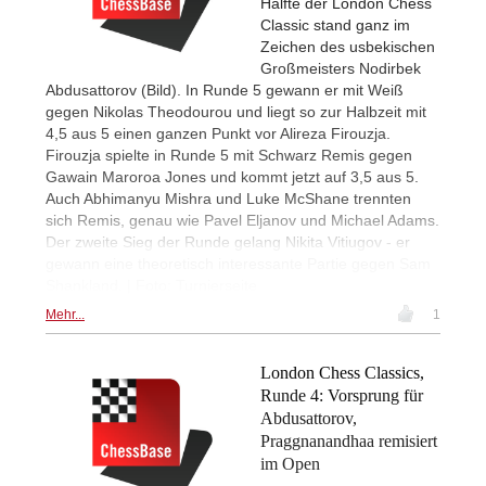
Hälfte der London Chess
Classic stand ganz im
Zeichen des usbekischen
Großmeisters Nodirbek
Abdusattorov (Bild). In Runde 5 gewann er mit Weiß
gegen Nikolas Theodourou und liegt so zur Halbzeit mit
4,5 aus 5 einen ganzen Punkt vor Alireza Firouzja.
Firouzja spielte in Runde 5 mit Schwarz Remis gegen
Gawain Maroroa Jones und kommt jetzt auf 3,5 aus 5.
Auch Abhimanyu Mishra und Luke McShane trennten
sich Remis, genau wie Pavel Eljanov und Michael Adams.
Der zweite Sieg der Runde gelang Nikita Vitiugov - er
gewann eine theoretisch interessante Partie gegen Sam
Shankland. | Foto: Turnierseite
Mehr...
1
London Chess Classics,
Runde 4: Vorsprung für
Abdusattorov,
Praggnanandhaa remisiert
im Open