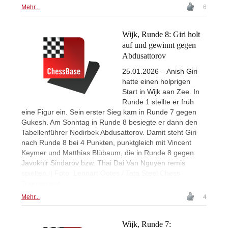
Mehr...
6
Wijk, Runde 8: Giri holt
auf und gewinnt gegen
Abdusattorov
25.01.2026 – Anish Giri
hatte einen holprigen
Start in Wijk aan Zee. In
Runde 1 stellte er früh
eine Figur ein. Sein erster Sieg kam in Runde 7 gegen
Gukesh. Am Sonntag in Runde 8 besiegte er dann den
Tabellenführer Nodirbek Abdusattorov. Damit steht Giri
nach Runde 8 bei 4 Punkten, punktgleich mit Vincent
Keymer und Matthias Blübaum, die in Runde 8 gegen
Javokhir Sindarov bzw. Thai Dai Van Nguyen remis
spielten. | Foto: Lennart Ootes / Tata Steel Chess
Tournament
Mehr...
4
Wijk, Runde 7: