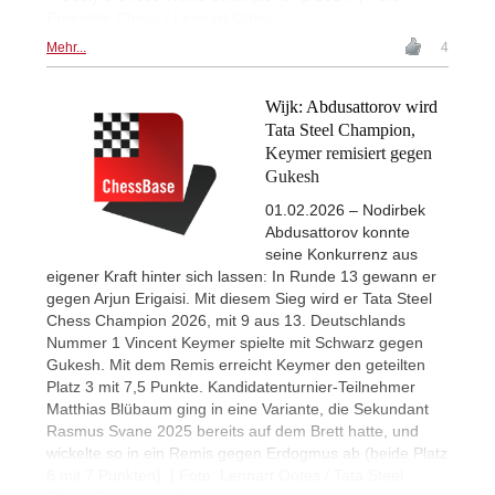
Freestyle Chess / Lennart Ootes
Mehr...
4
Wijk: Abdusattorov wird
Tata Steel Champion,
Keymer remisiert gegen
Gukesh
01.02.2026 – Nodirbek
Abdusattorov konnte
seine Konkurrenz aus
eigener Kraft hinter sich lassen: In Runde 13 gewann er
gegen Arjun Erigaisi. Mit diesem Sieg wird er Tata Steel
Chess Champion 2026, mit 9 aus 13. Deutschlands
Nummer 1 Vincent Keymer spielte mit Schwarz gegen
Gukesh. Mit dem Remis erreicht Keymer den geteilten
Platz 3 mit 7,5 Punkte. Kandidatenturnier-Teilnehmer
Matthias Blübaum ging in eine Variante, die Sekundant
Rasmus Svane 2025 bereits auf dem Brett hatte, und
wickelte so in ein Remis gegen Erdogmus ab (beide Platz
6 mit 7 Punkten). | Foto: Lennart Ootes / Tata Steel