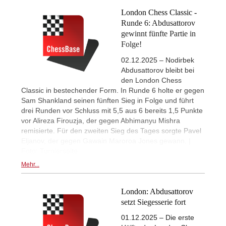
London Chess Classic -
Runde 6: Abdusattorov
gewinnt fünfte Partie in
Folge!
02.12.2025 – Nodirbek
Abdusattorov bleibt bei
den London Chess
Classic in bestechender Form. In Runde 6 holte er gegen
Sam Shankland seinen fünften Sieg in Folge und führt
drei Runden vor Schluss mit 5,5 aus 6 bereits 1,5 Punkte
vor Alireza Firouzja, der gegen Abhimanyu Mishra
remisierte. Für den zweiten Sieg des Tages sorgte Pavel
Eljanov, der gegen Gawain Maroroa Jones gewann. |
Foto: Turnierseite
Mehr...
London: Abdusattorov
setzt Siegesserie fort
01.12.2025 – Die erste