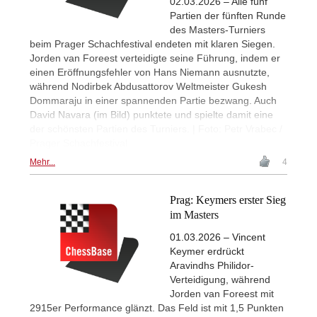
02.03.2026 – Alle fünf
Partien der fünften Runde
des Masters-Turniers
beim Prager Schachfestival endeten mit klaren Siegen.
Jorden van Foreest verteidigte seine Führung, indem er
einen Eröffnungsfehler von Hans Niemann ausnutzte,
während Nodirbek Abdusattorov Weltmeister Gukesh
Dommaraju in einer spannenden Partie bezwang. Auch
David Navara (im Bild) punktete und spielte damit eine
der schönsten Partien des Turniers. | Foto: Petr Vrabec /
Prager Schachfestival
Mehr...
4
Prag: Keymers erster Sieg
im Masters
01.03.2026 – Vincent
Keymer erdrückt
Aravindhs Philidor-
Verteidigung, während
Jorden van Foreest mit
2915er Performance glänzt. Das Feld ist mit 1,5 Punkten