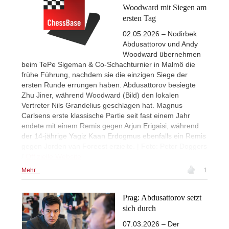
Woodward mit Siegen am
ersten Tag
02.05.2026 – Nodirbek
Abdusattorov und Andy
Woodward übernehmen
beim TePe Sigeman & Co-Schachturnier in Malmö die
frühe Führung, nachdem sie die einzigen Siege der
ersten Runde errungen haben. Abdusattorov besiegte
Zhu Jiner, während Woodward (Bild) den lokalen
Vertreter Nils Grandelius geschlagen hat. Magnus
Carlsens erste klassische Partie seit fast einem Jahr
endete mit einem Remis gegen Arjun Erigaisi, während
der 14-jährige Yagiz Kaan Erdogmus ebenfalls ein Remis
gegen Jorden van Foreest erzielte. | Foto: Peter Doggers
/
Offizielle Website
Mehr...
1
Prag: Abdusattorov setzt
sich durch
07.03.2026 – Der