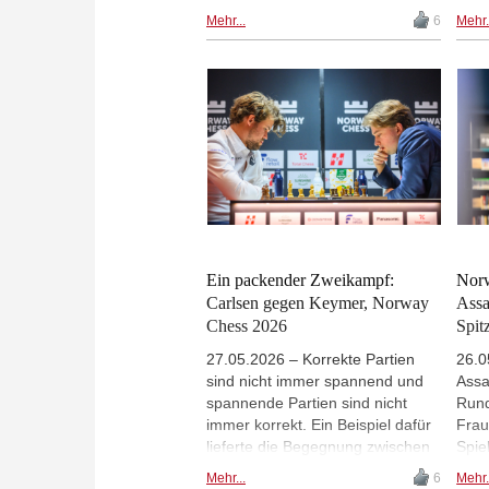
Schwarz gegen Weltmeister
verl
Mehr...
6
Mehr.
Gukesh. Wesley So setzte sich im
turb
Armageddon gegen
Prag
Tabellenführer Alireza Firouzja
bleib
durch, und Vincent Keymer
Arma
verpasste in der klassischen
Guke
Partie gegen Praggnanandhaa
hatt
gute Chancen und verlor dann
klass
nach einem Blackout im
aber
Armageddon. Trotz der
eine
Niederlage bleibt Firouzja vor
Arma
dem ersten Ruhetag mit 2,5
Norw
Punkten Vorsprung an der Spitze.
Ein packender Zweikampf:
Norw
| Foto: Norway Chess / Michal
Carlsen gegen Keymer, Norway
Assa
Walusza
Chess 2026
Spit
27.05.2026 – Korrekte Partien
26.0
sind nicht immer spannend und
Assa
spannende Partien sind nicht
Run
immer korrekt. Ein Beispiel dafür
Frau
lieferte die Begegnung zwischen
Spie
Magnus Carlsen und Vincent
klas
Mehr...
6
Mehr.