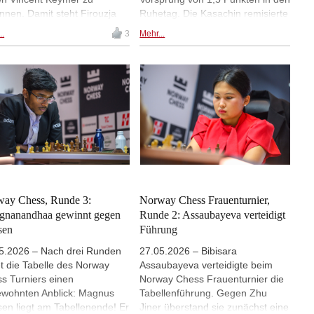
nnen. Damit steht Firouzja
Ruhetag. Die Kasachin remisierte
 Runde 5 bei 10 Punkten.
in der vierten Runde ihre
..
3
Mehr...
 direkter Verfolger, Wesley
klassische Partie gegen Ju
besiegte Magnus Carlsen in
Wenjun und gewann
klassischen Partie. Mit 8,5
anschließend im Armageddon.
ten befindet sich So auf
Anna Muzychuk (gegen Divya
z 2. Mit einem halben Punkt
Deshmukh) und Zhu Jiner (gegen
prung auf Praggnanandhaa
Humpy Koneru) gewannen
shbabu befindet sich
ebenfalls im Armageddon. | Foto:
sh Dommaraju auf Platz 3
Norway Chess / Michal Walusza
6,5 Punkten. Auch Gukesh
ichte den Sieg gegen
gnanandhaa in der
sischen Partie. | Foto: Norway
ay Chess, Runde 3:
Norway Chess Frauenturnier,
s / Michal Walusza
gnanandhaa gewinnt gegen
Runde 2: Assaubayeva verteidigt
sen
Führung
5.2026 – Nach drei Runden
27.05.2026 – Bibisara
et die Tabelle des Norway
Assaubayeva verteidigte beim
s Turniers einen
Norway Chess Frauenturnier die
wohnten Anblick: Magnus
Tabellenführung. Gegen Zhu
sen liegt am Tabellenende! Er
Jiner überstand sie zunächst eine