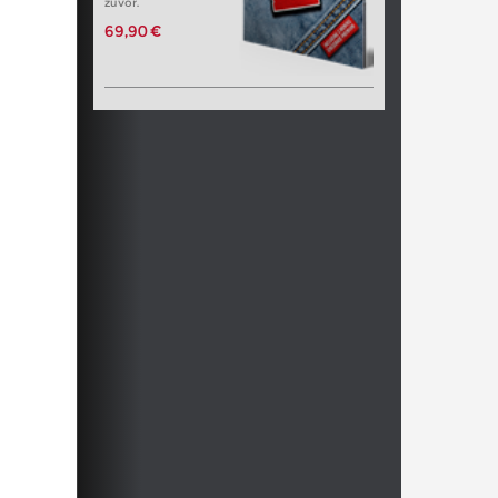
zuvor.
69,90 €