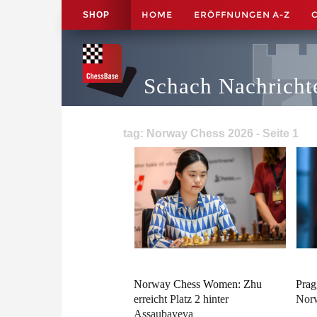
HOME
ERÖFFNUNGEN A-Z
SHOP
Schach Nachricht
tag: Norway Chess 2026 - Seite 1
Norway Chess Women: Zhu
Prag
erreicht Platz 2 hinter
Norw
Assaubayeva