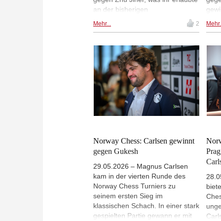
an der bisherigen
gewi
Tabellenführerin Bibisara
nach
Mehr...
2
Mehr.
Assaubayeva vorbeizuziehen.
Sein
Assaubayeva selbst spielte Remis
So, 
gegen Anna Muzychuk und
der 
unterlag ihr in der Armageddon-
Punk
Partie. Deshmukh führt das Feld
Plat
mit 8,5 Punkten an, gefolgt von
Vors
Assaubayeva mit 8 Punkten. Im
Rame
Duell zwischen Ju Wenjun und
Guke
Koneru Humpy gewann Humpy in
mit 
der Armageddon-Partie. | Foto:
erre
Norway Chess / Michal Walusza
Prag
klas
Norway Chess: Carlsen gewinnt
Norw
Ches
gegen Gukesh
Prag
Carl
29.05.2026 – Magnus Carlsen
kam in der vierten Runde des
28.0
Norway Chess Turniers zu
biet
seinem ersten Sieg im
Ches
klassischen Schach. In einer stark
unge
gespielten Partie gewann er mit
Carl