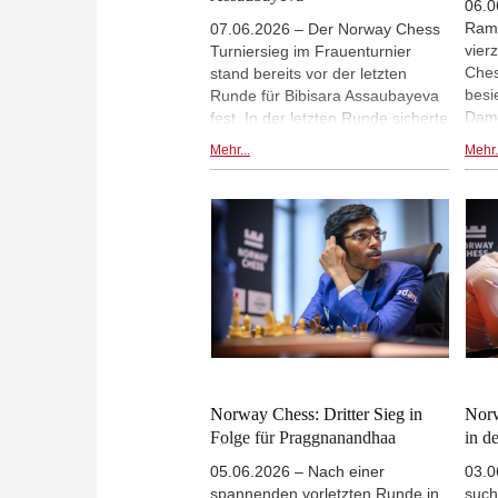
06.0
Ram
07.06.2026 – Der Norway Chess
vier
Turniersieg im Frauenturnier
Ches
stand bereits vor der letzten
besi
Runde für Bibisara Assaubayeva
Dami
fest. In der letzten Runde sicherte
klas
sich Zhu Jiner den zweiten Platz
Mehr...
Mehr.
Mal 
durch ihren Sieg gegen Koneru
Wesl
Humpy. Anna Muzychuk besiegte
Part
Divya Deshmukh und erreichte so
Firo
den dritten Platz und die
Arm
amtierende Weltmeisterin Ju
sieg
Wenjun gewann gegen die
den 
Erstplatzierte, Bibisara
den 
Assaubayeva. | Foto: Norway
erre
Chess / Michal Walusza
Keym
Norw
Norway Chess: Dritter Sieg in
Norw
Folge für Praggnanandhaa
in d
05.06.2026 – Nach einer
03.0
spannenden vorletzten Runde in
such