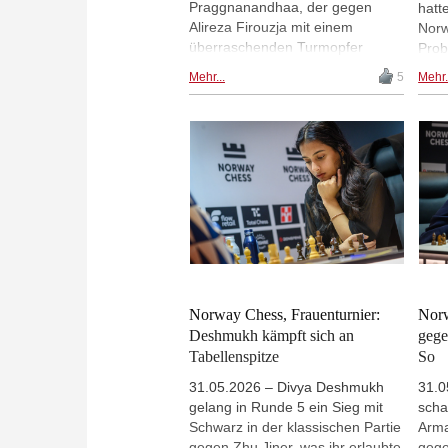
Praggnanandhaa, der gegen
hatt
Alireza Firouzja mit einem
Norw
überraschenden Turmopfer
Prob
gewann. Spitzenreiter bleibt
aber
Mehr...
5
Mehr.
Wesley So, obwohl er im
der 
Armageddon gegen Gukesh
Tabe
verlor. Vincent Keymer und
Desh
Magnus Carlsen trennten sich in
Nied
einer interessanten klassischen
auch
Partie Remis, aber im
geg
Armageddon kam Carlsen dann
Arma
zu einem Remis mit Schwarz und
wied
sicherte sich den Sieg. | Foto:
lieg
Norway Chess / Michal Walusza
Punk
Muz
gewa
Norway Chess, Frauenturnier:
Norw
Mich
Deshmukh kämpft sich an
gege
Tabellenspitze
So
31.05.2026 – Divya Deshmukh
31.0
gelang in Runde 5 ein Sieg mit
schaf
Schwarz in der klassischen Partie
Arma
gegen Zhu Jiner, was ihr erlaubte
gege