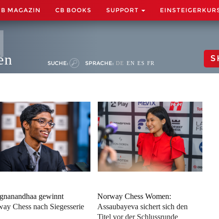
CB MAGAZIN
CB BOOKS
SUPPORT
EINSTEIGERKUR
en
S
SUCHE:
SPRACHE:
DE
EN
ES
FR
gnanandhaa gewinnt
Norway Chess Women:
ay Chess nach Siegesserie
Assaubayeva sichert sich den
Titel vor der Schlussrunde