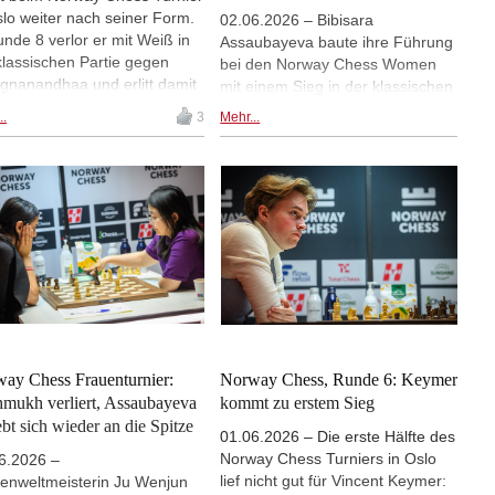
slo weiter nach seiner Form.
02.06.2026 – Bibisara
unde 8 verlor er mit Weiß in
Assaubayeva baute ihre Führung
klassischen Partie gegen
bei den Norway Chess Women
gnanandhaa und erlitt damit
mit einem Sieg in der klassischen
e vierte Niederlage in acht
Partie gegen Zhu Jiner weiter
..
3
Mehr...
en. Alireza Firouzja gewann
aus. Es war ihr zweiter
er klassischen Partie gegen
Dreipunktesieg im Turnier. Divya
sh und liegt jetzt zwei
Deshmukh verpasste die Chance,
en vor Schluss und vor dem
in der klassischen Partie mit der
igen Ruhetag nur noch einen
Führenden Schritt zu halten mit
t hinter Spitzenreiter Wesley
einem Remis gegen Humpy
der gegen Vincent Keymer
Koneru. Sie gewann aber die
 Remis spielte und dann im
Entscheidungspartie im
geddon gewann. | Foto:
Armageddon. Anna Muzychuk
ay Chess / Michal Walusza
besiegte Ju Wenjun ebenfalls im
Tiebreak und belegt nun den
alleinigen dritten Platz.
ay Chess Frauenturnier:
Norway Chess, Runde 6: Keymer
Assaubayeva trifft in der achten
mukh verliert, Assaubayeva
kommt zu erstem Sieg
Runde auf die zweitplatzierte
ebt sich wieder an die Spitze
01.06.2026 – Die erste Hälfte des
Deshmukh. | Foto: Norway Chess
Norway Chess Turniers in Oslo
6.2026 –
/ Michal Walusza
lief nicht gut für Vincent Keymer:
enweltmeisterin Ju Wenjun