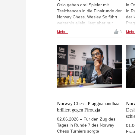
Oslo gehen drei Spieler mit
in O
Titelchancen in die Finalrunde der
In R
Norway Chess. Wesley So führt
der 
weiterhin allein, liegt aber nur
Prag
einen halben Punkt vor
sein
Mehr...
3
Mehr.
Praggnanandhaa Rameshbabu,
Rund
der mit einem Sieg gegen
in d
Gukesh Dommaraju seinen
Guke
dritten klassischen Sieg in Folge
Rund
errang. Alireza Firouzja blieb
heut
durch seinen Sieg gegen Vincent
Punk
Keymer im Armageddon im
So, 
Rennen und trifft in der
erst
Finalrunde mit Weiß auf So. |
Arma
Foto: Norway Chess / Michal
Norw
Walusza
Norway Chess: Praggnanandhaa
Norw
brilliert gegen Firouzja
Desh
schi
02.06.2026 – Für den Zug des
Tages in Runde 7 des Norway
01.0
Chess Turniers sorgte
Frau