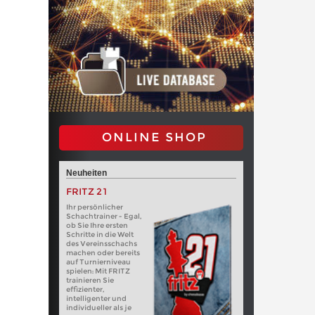
ONLINE SHOP
Neuheiten
FRITZ 21
Ihr persönlicher
Schachtrainer - Egal,
ob Sie Ihre ersten
Schritte in die Welt
des Vereinsschachs
machen oder bereits
auf Turnierniveau
spielen: Mit FRITZ
trainieren Sie
effizienter,
intelligenter und
individueller als je