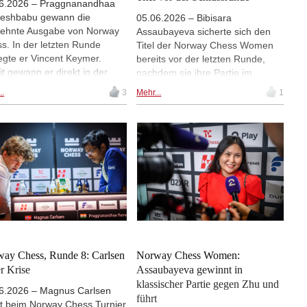
6.2026 – Praggnanandhaa
eshbabu gewann die
05.06.2026 – Bibisara
zehnte Ausgabe von Norway
Assaubayeva sicherte sich den
s. In der letzten Runde
Titel der Norway Chess Women
egte er Vincent Keymer.
bereits vor der letzten Runde,
t gewann er direkt in der
nachdem sie ihre Partie im
sischen Partie zum vierten
klassischen Schach gegen
..
3
Mehr...
1
in Serie. Damit überholte er
Titelverteidigerin Anna Muzychuk
ey So, der in der klassischen
remis beendete. Die kasachische
ie Remis gegen Alireza
Großmeisterin, die mit einer
uzja spielte und erst in der
klassischen Bilanz von +3
ageddon-Entscheidung
ungeschlagen ist, gewann in Oslo
te. Wesley So erreichte so
15,2 Ratingpunkte und kletterte
zweiten Platz und Firouzja
auf Platz fünf der Weltrangliste
dritten Platz. Magnus Carlsen
der Frauen. Zhu Jiner
ichte den vierten und Vincent
verbesserte sich auf Platz zwei,
er den fünften Platz. | Foto:
nachdem sie Divya Deshmukh mit
ay Chess / Michal Walusza
Schwarz in der einzigen
entschiedenen Partie des Tages
ay Chess, Runde 8: Carlsen
Norway Chess Women:
im klassischen Schach besiegte. |
er Krise
Assaubayeva gewinnt in
Foto: Norway Chess / Michal
klassischer Partie gegen Zhu und
6.2026 – Magnus Carlsen
Walusza
führt
t beim Norway Chess Turnier