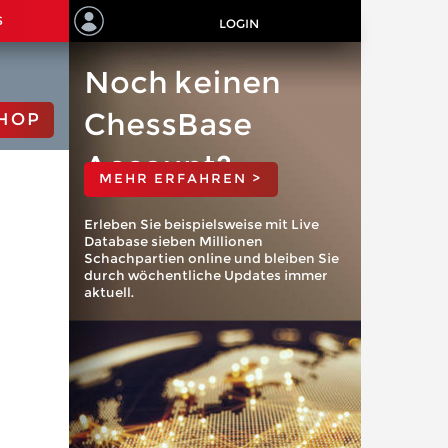
S
LOGIN
Noch keinen
ChessBase
HOP
Account?
MEHR ERFAHREN >
Erleben Sie beispielsweise mit Live
Database sieben Millionen
Schachpartien online und bleiben Sie
durch wöchentliche Updates immer
aktuell.