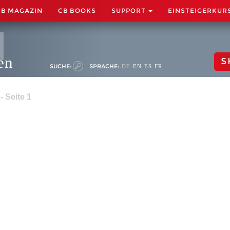
CB MAGAZIN
CB BOOKS
SUPPORT
EINSTEIGERKUR
en
S
SUCHE:
SPRACHE:
DE
EN
ES
FR
 Seite 1