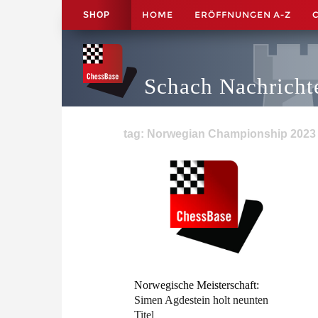
HOME
ERÖFFNUNGEN A-Z
SHOP
Schach Nachricht
tag: Norwegian Championship 2023 -
Norwegische Meisterschaft:
Simen Agdestein holt neunten
Titel