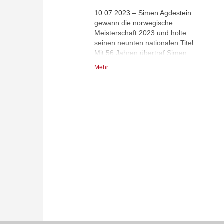
10.07.2023 – Simen Agdestein
gewann die norwegische
Meisterschaft 2023 und holte
seinen neunten nationalen Titel.
Mit 56 Jahren übertraf Simen
seinen eigenen Rekord aus dem
Mehr...
letzten Jahr und wurde erneut
zum ältesten norwegischen
Meister aller Zeiten. | Foto: Helge
Brekke (Turnierseite)