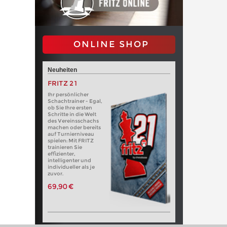
ONLINE SHOP
Neuheiten
FRITZ 21
Ihr persönlicher
Schachtrainer - Egal,
ob Sie Ihre ersten
Schritte in die Welt
des Vereinsschachs
machen oder bereits
auf Turnierniveau
spielen: Mit FRITZ
trainieren Sie
effizienter,
intelligenter und
individueller als je
zuvor.
69,90 €