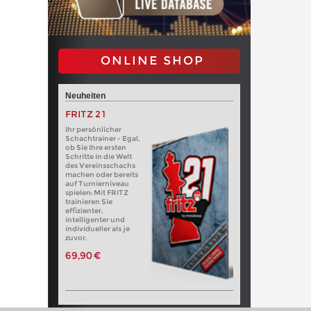
ONLINE SHOP
Neuheiten
FRITZ 21
Ihr persönlicher
Schachtrainer - Egal,
ob Sie Ihre ersten
Schritte in die Welt
des Vereinsschachs
machen oder bereits
auf Turnierniveau
spielen: Mit FRITZ
trainieren Sie
effizienter,
intelligenter und
individueller als je
zuvor.
69,90 €