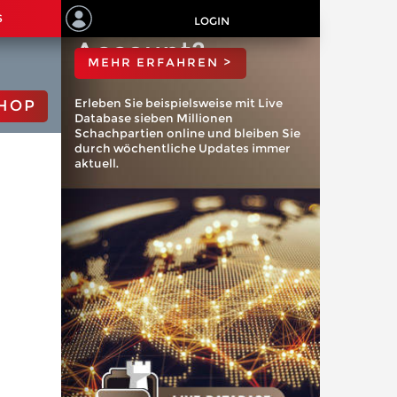
ChessBase
S
LOGIN
Account?
MEHR ERFAHREN >
Erleben Sie beispielsweise mit Live
HOP
Database sieben Millionen
Schachpartien online und bleiben Sie
durch wöchentliche Updates immer
aktuell.