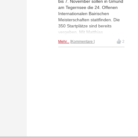
bis 7. November sollen in Gmund
am Tegernsee die 24. Offenen
Internationalen Bairischen
Meisterschaften stattfinden. Die
350 Startplätze sind bereits
vergeben. Mit Matthias
Blühbaum, Alexander Donchenko
Mehr...
Kommentare
2
und Vincent Keymer sind einige
deutsche Topspieler am Start.
Pavel Eljanov führt die Setzliste
an.