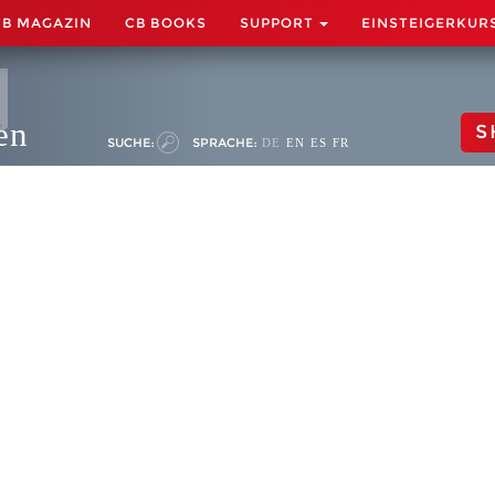
CB MAGAZIN
CB BOOKS
SUPPORT
EINSTEIGERKUR
en
S
SUCHE:
SPRACHE:
DE
EN
ES
FR