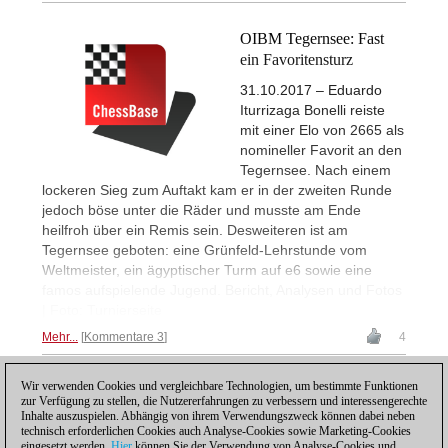
OIBM Tegernsee: Fast
ein Favoritensturz
31.10.2017 – Eduardo
Iturrizaga Bonelli reiste
mit einer Elo von 2665 als
nomineller Favorit an den
Tegernsee. Nach einem
lockeren Sieg zum Auftakt kam er in der zweiten Runde
jedoch böse unter die Räder und musste am Ende
heilfroh über ein Remis sein. Desweiteren ist am
Tegernsee geboten: eine Grünfeld-Lehrstunde vom
Weltmeister, ein ägyptischer Turm auf e6 sowie eine
famos aufspielende Jugend. Bericht, Analysen und Fotos
| Foto: Turnierseite
Mehr...
Kommentare 3
4
Wir verwenden Cookies und vergleichbare Technologien, um bestimmte Funktionen
1
zur Verfügung zu stellen, die Nutzererfahrungen zu verbessern und interessengerechte
Inhalte auszuspielen. Abhängig von ihrem Verwendungszweck können dabei neben
technisch erforderlichen Cookies auch Analyse-Cookies sowie Marketing-Cookies
eingesetzt werden.
Hier
können Sie der Verwendung von Analyse-Cookies und