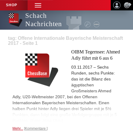
SHOP
TOGGLE
NAVIGATION
Schach
Nachrichten
tag: Offene Internationale Bayerische Meisterschaft
2017 - Seite 1
OIBM Tegernsee: Ahmed
Adly führt mit 6 aus 6
03.11.2017 – Sechs
Runden, sechs Punkte:
das ist die Bilanz des
ägyptischen
Großmeisters Ahmed
Adly, U20-Weltmeister 2007, bei den Offenen
Internationalen Bayerischen Meisterschaften. Einen
halben Punkt hinter Adly liegen drei Spieler mit je 5½
Punkten, dann folgt eine große Verfolgergruppe mit je 5
Punkten. (Foto: Alina l'Ami)
Mehr...
Kommentare