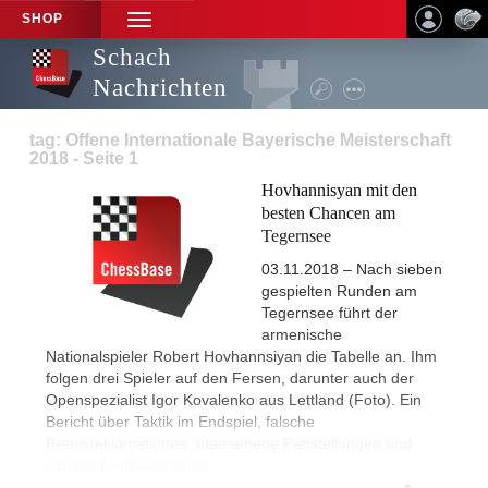
SHOP
TOGGLE
NAVIGATION
Schach
Nachrichten
tag: Offene Internationale Bayerische Meisterschaft
2018 - Seite 1
Hovhannisyan mit den
besten Chancen am
Tegernsee
03.11.2018 – Nach sieben
gespielten Runden am
Tegernsee führt der
armenische
Nationalspieler Robert Hovhannsiyan die Tabelle an. Ihm
folgen drei Spieler auf den Fersen, darunter auch der
Openspezialist Igor Kovalenko aus Lettland (Foto). Ein
Bericht über Taktik im Endspiel, falsche
Remisreklamationen, übersehene Pattstellungen und
kuriose Eröffnungszüge.