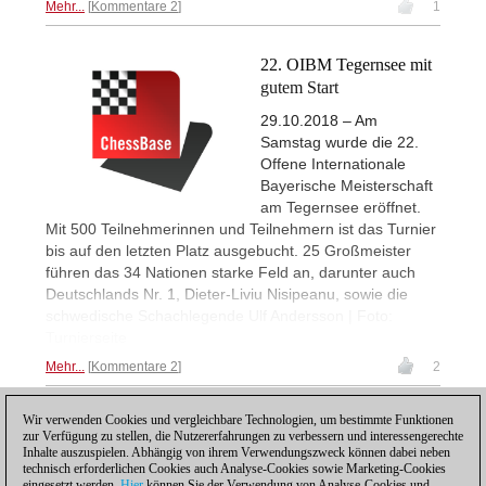
Mehr...
Kommentare 2
1
22. OIBM Tegernsee mit
gutem Start
29.10.2018 – Am
Samstag wurde die 22.
Offene Internationale
Bayerische Meisterschaft
am Tegernsee eröffnet.
Mit 500 Teilnehmerinnen und Teilnehmern ist das Turnier
bis auf den letzten Platz ausgebucht. 25 Großmeister
führen das 34 Nationen starke Feld an, darunter auch
Deutschlands Nr. 1, Dieter-Liviu Nisipeanu, sowie die
schwedische Schachlegende Ulf Andersson | Foto:
Turnierseite
Mehr...
Kommentare 2
2
Wir verwenden Cookies und vergleichbare Technologien, um bestimmte Funktionen
1
zur Verfügung zu stellen, die Nutzererfahrungen zu verbessern und interessengerechte
Inhalte auszuspielen. Abhängig von ihrem Verwendungszweck können dabei neben
technisch erforderlichen Cookies auch Analyse-Cookies sowie Marketing-Cookies
eingesetzt werden.
Hier
können Sie der Verwendung von Analyse-Cookies und