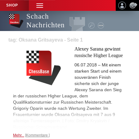
SHOP
TOGGLE
NAVIGATION
Schach
Nachrichten
tag: Oksana Gritsayeva - Seite 1
Alexey Sarana gewinnt
russische Higher League
06.07.2018 – Mit einem
starken Start und einem
souveränen Finish
sicherte sich der junge
Alexey Sarana den Sieg
in der russischen Higher League, dem
Qualifikationsturnier zur Russischen Meisterschaft.
Grigoriy Oparin wurde nach Wertung Zweiter. Im
Frauenturnier wurde Oksana Gritsayeva mit 7 aus 9
alleinige Turniersiegerin. | Foto: Dmitry Kryakvin /
Russischer Schachverband
Mehr...
Kommentare