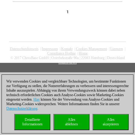
1
Datenschutzhinweis
|
Impressum
|
Kontakt
|
Cookies Management
|
Lizenzen
|
Compliance Hotline
|
Home
© 2017 ChessBase GmbH | Osterbekstraße 90a | 22083 Hamburg | Deutschland
coldest news
Wir verwenden Cookies und vergleichbare Technologien, um bestimmte Funktionen
zur Verfügung zu stellen, die Nutzererfahrungen zu verbessern und interessengerechte
Inhalte auszuspielen. Abhängig von ihrem Verwendungszweck können dabei neben
technisch erforderlichen Cookies auch Analyse-Cookies sowie Marketing-Cookies
eingesetzt werden.
Hier
können Sie der Verwendung von Analyse-Cookies und
Marketing-Cookies widersprechen. Weitere Informationen finden Sie in unserer
Datenschutzerklärung
.
Detaillierte
Alles
Alles
Informationen
ablehnen
akzeptieren