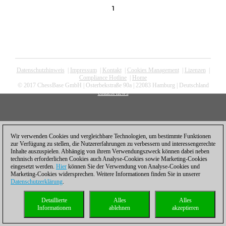
1
Datenschutzhinweis
|
Impressum
|
Kontakt
|
Cookies Management
|
Lizenzen
|
Compliance Hotline
|
Home
© 2017 ChessBase GmbH | Osterbekstraße 90a | 22083 Hamburg | Deutschland
coldest news
Wir verwenden Cookies und vergleichbare Technologien, um bestimmte Funktionen
zur Verfügung zu stellen, die Nutzererfahrungen zu verbessern und interessengerechte
Inhalte auszuspielen. Abhängig von ihrem Verwendungszweck können dabei neben
technisch erforderlichen Cookies auch Analyse-Cookies sowie Marketing-Cookies
eingesetzt werden.
Hier
können Sie der Verwendung von Analyse-Cookies und
Marketing-Cookies widersprechen. Weitere Informationen finden Sie in unserer
Datenschutzerklärung
.
Detaillierte
Alles
Alles
Informationen
ablehnen
akzeptieren