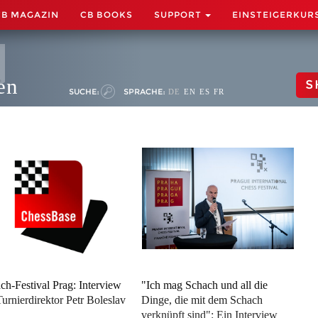
CB MAGAZIN
CB BOOKS
SUPPORT
EINSTEIGERKUR
en
S
SUCHE:
SPRACHE:
DE
EN
ES
FR
ch-Festival Prag: Interview
"Ich mag Schach und all die
Turnierdirektor Petr Boleslav
Dinge, die mit dem Schach
verknüpft sind": Ein Interview