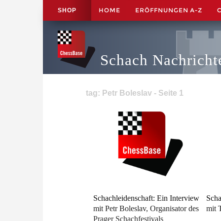
HOME
ERÖFFNUNGEN A-Z
SHOP
Schach Nachricht
tag: Petr Boleslav - Seite 1
Schachleidenschaft: Ein Interview
Scha
mit Petr Boleslav, Organisator des
mit 
Prager Schachfestivals