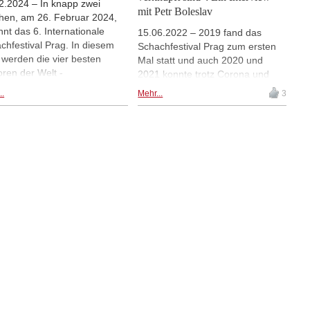
2.2024 – In knapp zwei
mit Petr Boleslav
en, am 26. Februar 2024,
nnt das 6. Internationale
15.06.2022 – 2019 fand das
chfestival Prag. In diesem
Schachfestival Prag zum ersten
 werden die vier besten
Mal statt und auch 2020 und
oren der Welt -
2021 konnte trotz Corona und
gnanandhaa, Gukesh,
Lockdown in Prag live gespielt
..
Mehr...
3
sattorov und Keymer - in
werden. Zur Zeit geht das 4.
 sein und das starke Feld mit
Prager Schachfestival mit zwei
t, Rapport, Maghsoodloo,
interessanten Turnieren, einem
ra, Bartel und Nguyen
Open, einem Turnier für den
ollständigen. Grund genug
Nachwuchs und einem
, einen Besuch in einer der
umfangreichen
nsten Städte Europas mit
Rahmenprogramm über die
ch zu verbinden, wie
Bühne. Im Interview spricht Petr
ierdirektor Petr Boleslav im
Boleslav, Organisator und
view erklärt. | Foto:
Turnierdirektor des Prager
ivallogo 2024
Schachfestivals, über Entstehung
und Organisation des Turniers,
über Corona und über seine
Motivation, das Turnier zu
organisieren. | Foto: Petr Boleslav
bei der Eröffnung des