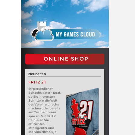
ONLINE SHOP
Neuheiten
FRITZ 21
Ihr persönlicher
Schachtrainer - Egal,
ob Sie Ihre ersten
Schritte in die Welt
des Vereinsschachs
machen oder bereits
auf Turnierniveau
spielen: Mit FRITZ
trainieren Sie
effizienter,
intelligenter und
individueller als je