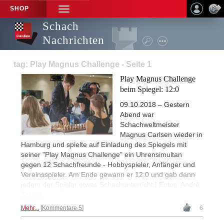
SHOP
TOGGLE
NAVIGATION
Schach
Nachrichten
tag: Play Magnus Challenge - Seite 1
Play Magnus Challenge
beim Spiegel: 12:0
09.10.2018 – Gestern
Abend war
Schachweltmeister
Magnus Carlsen wieder in
Hamburg und spielte auf Einladung des Spiegels mit
seiner "Play Magnus Challenge" ein Uhrensimultan
gegen 12 Schachfreunde - Hobbyspieler, Anfänger und
Vereinsspieler. Am Ende gewann er 12:0 und gab dann
jedem der Spieler etwas Schachunterricht.| Fotos: André
Schulz
Mehr...
Kommentare 5
6