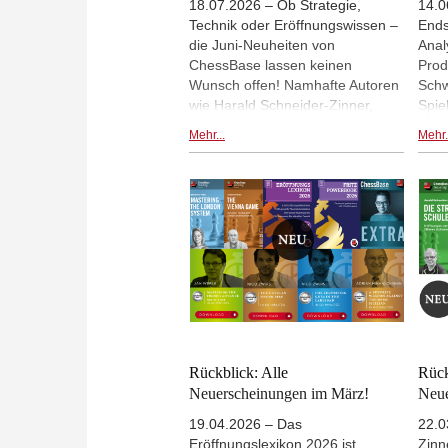
18.07.2026 – Ob Strategie,
14.0
Technik oder Eröffnungswissen –
Ends
die Juni-Neuheiten von
Anal
ChessBase lassen keinen
Prod
Wunsch offen! Namhafte Autoren
Schw
wie Harald Schneider-Zinner,
Spie
Adrian Mikhalchishin und Andrew
Trai
Mehr...
Mehr.
Martin öffnen Ihre Nähkästchen
stra
und geben reihenweise Profitipps.
Part
Sie treffen auf die beiden
zu kl
ChessBase-Neulinge Kostya
Ends
Kavutskiy und Andy Woodward,
Müll
die mit ihren Kursen einen tollen
sowi
Einstand feiern können. Es gibt
Eröf
auch jeweils ein neues
Maga
Powerbase und Powerbook für
Pake
Slawisch und Semi-Slawisch!
auf 
Werfen Sie einfach mal einen
ausge
Blick auf alle Produkte des letzten
Che
Rückblick: Alle
Rück
Monats: | Alle Fotos: ChessBase
Neuerscheinungen im März!
Neue
19.04.2026 – Das
22.0
Eröffnungslexikon 2026 ist
Zinn