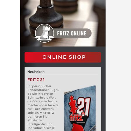
ONLINE SHOP
Neuheiten
FRITZ 21
Ihr persönlicher
Schachtrainer - Egal,
ob Sie Ihre ersten
Schritte in die Welt
des Vereinsschachs
machen oder bereits
auf Turnierniveau
spielen: Mit FRITZ
trainieren Sie
effizienter,
intelligenter und
individueller als je