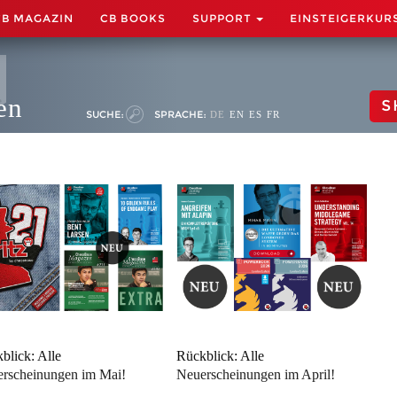
CB MAGAZIN
CB BOOKS
SUPPORT
EINSTEIGERKUR
en
S
SUCHE:
SPRACHE:
DE
EN
ES
FR
blick: Alle
Rückblick: Alle
rscheinungen im Mai!
Neuerscheinungen im April!