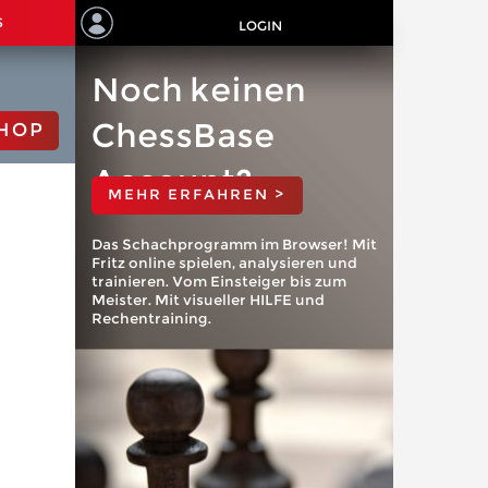
S
LOGIN
Noch keinen
ChessBase
HOP
Account?
MEHR ERFAHREN >
Das Schachprogramm im Browser! Mit
Fritz online spielen, analysieren und
trainieren. Vom Einsteiger bis zum
Meister. Mit visueller HILFE und
Rechentraining.