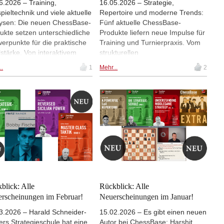
6.2026 – Training,
16.05.2026 – Strategie,
pieltechnik und viele aktuelle
Repertoire und moderne Trends:
ysen: Die neuen ChessBase-
Fünf aktuelle ChessBase-
ukte setzen unterschiedliche
Produkte liefern neue Impulse für
erpunkte für die praktische
Training und Turnierpraxis. Vom
lstärke. Von interaktivem
strukturellen
ning mit Fritz 21 über
Mittelspielverständnis bei Ivan
..
1
Mehr...
2
tegische Einblicke in die
Sokolov über praxisnahe
ien von Bent Larsen bis hin
Repertoireideen von Isaac
ar strukturierten
Garner bis hin zu kompakten
pielprinzipien von Karsten
Lösungen gegen das London-
er und Leon Luke Mendonca
System und datenbasierten
e aktuellem Turnier- und
Powerbooks entsteht eine
fnungswissen im ChessBase
vielseitige Auswahl für modernes
zine entsteht ein vielseitiges
Schachtraining – fundiert,
t – praxisnah, fundiert und
turniernah und auf
kontinuierliche Verbesserung
unterschiedliche Spielstile
richtet. | Alle Fotos:
zugeschnitten. | Alle Fotos:
ssBase
ChessBase
blick: Alle
Rückblick: Alle
rscheinungen im Februar!
Neuerscheinungen im Januar!
3.2026 – Harald Schneider-
15.02.2026 – Es gibt einen neuen
ers Strategieschule hat eine
Autor bei ChessBase: Harshit