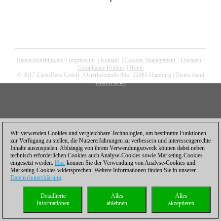
Datenschutzhinweis
|
Impressum
|
Kontakt
|
Cookies Management
|
Lizenzen
|
Compliance Hotline
|
Home
© 2017 ChessBase GmbH | Osterbekstraße 90a | 22083 Hamburg | Deutschland
coldest news
Wir verwenden Cookies und vergleichbare Technologien, um bestimmte Funktionen
zur Verfügung zu stellen, die Nutzererfahrungen zu verbessern und interessengerechte
Inhalte auszuspielen. Abhängig von ihrem Verwendungszweck können dabei neben
technisch erforderlichen Cookies auch Analyse-Cookies sowie Marketing-Cookies
eingesetzt werden.
Hier
können Sie der Verwendung von Analyse-Cookies und
Marketing-Cookies widersprechen. Weitere Informationen finden Sie in unserer
Datenschutzerklärung
.
Detaillierte
Alles
Alles
Informationen
ablehnen
akzeptieren