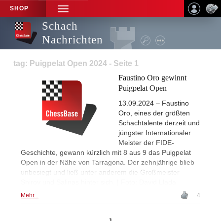
SHOP
TOGGLE
NAVIGATION
Schach
Nachrichten
tag: Puigpelat Open 2024 - Seite 1
Faustino Oro gewinnt
Puigpelat Open
13.09.2024 – Faustino
Oro, eines der größten
Schachtalente derzeit und
jüngster Internationaler
Meister der FIDE-
Geschichte, gewann kürzlich mit 8 aus 9 das Puigpelat
Open in der Nähe von Tarragona. Der zehnjährige blieb
unbesiegt und ließ unter anderem die Großmeister
Shirov und Salinas hinter sich. | Foto: David Llada
Mehr...
4
1