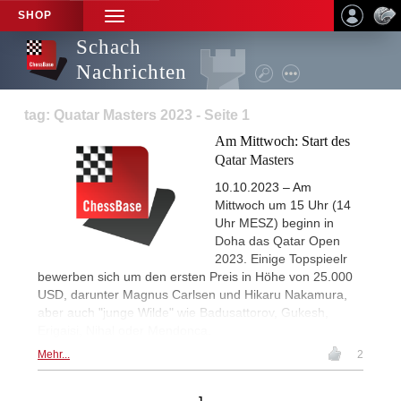
SHOP
TOGGLE
NAVIGATION
Schach
Nachrichten
tag: Quatar Masters 2023 - Seite 1
Am Mittwoch: Start des
Qatar Masters
10.10.2023 – Am
Mittwoch um 15 Uhr (14
Uhr MESZ) beginn in
Doha das Qatar Open
2023. Einige Topspieelr
bewerben sich um den ersten Preis in Höhe von 25.000
USD, darunter Magnus Carlsen und Hikaru Nakamura,
aber auch "junge Wilde" wie Badusattorov, Gukesh,
Erigaisi, Nihal oder Mendonca.
Mehr...
2
1