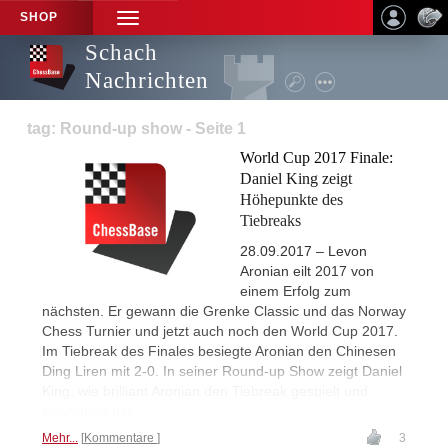
SHOP
TOGGLE
NAVIGATION
Schach
Nachrichten
tag: Round-up show - Seite 1
World Cup 2017 Finale:
Daniel King zeigt
Höhepunkte des
Tiebreaks
28.09.2017 – Levon
Aronian eilt 2017 von
einem Erfolg zum
nächsten. Er gewann die Grenke Classic und das Norway
Chess Turnier und jetzt auch noch den World Cup 2017.
Im Tiebreak des Finales besiegte Aronian den Chinesen
Ding Liren mit 2-0. In seiner Round-up Show zeigt Daniel
King, wie brilliant Aronian den Tiebreak gespielt und
gewonnen hat.
Mehr...
Kommentare
3