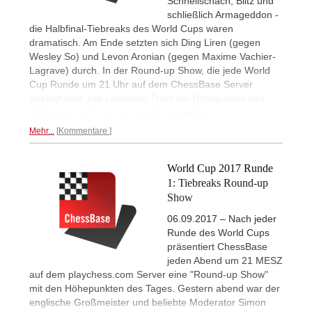
Schnellschach, Blitz und
schließlich Armageddon -
die Halbfinal-Tiebreaks des World Cups waren
dramatisch. Am Ende setzten sich Ding Liren (gegen
Wesley So) und Levon Aronian (gegen Maxime Vachier-
Lagrave) durch. In der Round-up Show, die jede World
Cup Runde um 21 Uhr auf dem ChessBase Server
gezeigt wird, hat Lawrence Trent die Höhepunkte des
Tiebreaks noch einmal zusammengefasst.
Mehr...
Kommentare
World Cup 2017 Runde
1: Tiebreaks Round-up
Show
06.09.2017 – Nach jeder
Runde des World Cups
präsentiert ChessBase
jeden Abend um 21 MESZ
auf dem playchess.com Server eine "Round-up Show"
mit den Höhepunkten des Tages. Gestern abend war der
englische Großmeister und beliebte Moderator Simon