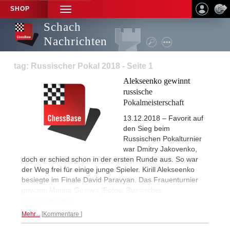
SHOP
TOGGLE
NAVIGATION
Schach
Nachrichten
tag: Russischer Pokal 2018 - Seite 1
Alekseenko gewinnt
russische
Pokalmeisterschaft
13.12.2018 – Favorit auf
den Sieg beim
Russischen Pokalturnier
war Dmitry Jakovenko,
doch er schied schon in der ersten Runde aus. So war
der Weg frei für einige junge Spieler. Kirill Alekseenko
besiegte im Finale David Paravyan. Das Frauenturnier
gewann Marina Guseva.|Fotos: Russischer
Schachverband
Mehr...
Kommentare