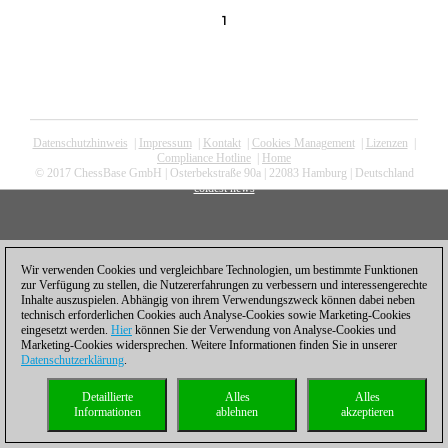
1
Datenschutzhinweis
|
Impressum
|
Kontakt
|
Cookies Management
|
Lizenzen
|
Compliance Hotline
|
Home
© 2017 ChessBase GmbH | Osterbekstraße 90a | 22083 Hamburg | Deutschland
coldest news
Wir verwenden Cookies und vergleichbare Technologien, um bestimmte Funktionen
zur Verfügung zu stellen, die Nutzererfahrungen zu verbessern und interessengerechte
Inhalte auszuspielen. Abhängig von ihrem Verwendungszweck können dabei neben
technisch erforderlichen Cookies auch Analyse-Cookies sowie Marketing-Cookies
eingesetzt werden.
Hier
können Sie der Verwendung von Analyse-Cookies und
Marketing-Cookies widersprechen. Weitere Informationen finden Sie in unserer
Datenschutzerklärung
.
Detaillierte
Alles
Alles
Informationen
ablehnen
akzeptieren