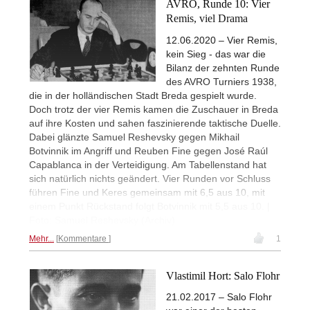
AVRO, Runde 10: Vier
Remis, viel Drama
12.06.2020 – Vier Remis,
kein Sieg - das war die
Bilanz der zehnten Runde
des AVRO Turniers 1938,
die in der holländischen Stadt Breda gespielt wurde.
Doch trotz der vier Remis kamen die Zuschauer in Breda
auf ihre Kosten und sahen faszinierende taktische Duelle.
Dabei glänzte Samuel Reshevsky gegen Mikhail
Botvinnik im Angriff und Reuben Fine gegen José Raúl
Capablanca in der Verteidigung. Am Tabellenstand hat
sich natürlich nichts geändert. Vier Runden vor Schluss
führen Fine und Keres gemeinsam mit 6,5 aus 10, mit
einem Punkt Rückstand folgt Botvinnik mit 5,5 aus 10. |
Foto: Samuel Reshevsky (Archiv)
Mehr...
Kommentare
1
Vlastimil Hort: Salo Flohr
21.02.2017 – Salo Flohr