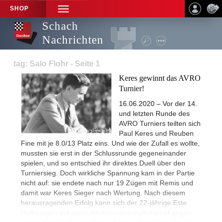
SHOP
TOGGLE
NAVIGATION
Schach
Nachrichten
tag: Salo Flohr - Seite 1
Keres gewinnt das AVRO
Turnier!
16.06.2020 – Vor der 14.
und letzten Runde des
AVRO Turniers teilten sich
Paul Keres und Reuben
Fine mit je 8.0/13 Platz eins. Und wie der Zufall es wollte,
mussten sie erst in der Schlussrunde gegeneinander
spielen, und so entschied ihr direktes Duell über den
Turniersieg. Doch wirkliche Spannung kam in der Partie
nicht auf: sie endete nach nur 19 Zügen mit Remis und
damit war Keres Sieger nach Wertung. Nach diesem
herausragenden Erfolg kann sich der 22-jährige Este
Hoffnungen auf einen Weltmeisterschaftskampf gegen