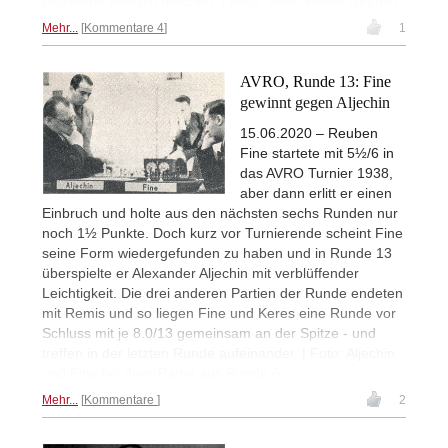
Alexander Aljechin machen. | Foto: Valter Heuer (Archiv)
Mehr...
Kommentare 4
1
AVRO, Runde 13: Fine
gewinnt gegen Aljechin
15.06.2020 – Reuben
Fine startete mit 5½/6 in
das AVRO Turnier 1938,
aber dann erlitt er einen
Einbruch und holte aus den nächsten sechs Runden nur
noch 1½ Punkte. Doch kurz vor Turnierende scheint Fine
seine Form wiedergefunden zu haben und in Runde 13
überspielte er Alexander Aljechin mit verblüffender
Leichtigkeit. Die drei anderen Partien der Runde endeten
mit Remis und so liegen Fine und Keres eine Runde vor
Schluss mit je 8.0/13 gemeinsam an der Spitze - und
treffen in der letzten Runde aufeinander. | Foto: Aljechin
und Fine bei ihrer Partie aus Runde 6
Mehr...
Kommentare
2