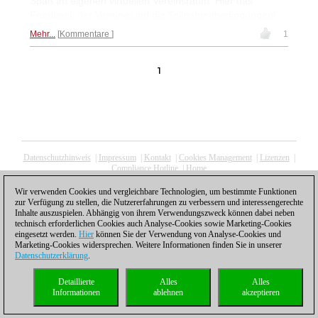
Spaß im eigenen virtuellen Vereinsraum. Hier das
Feedback der Vereine und die Teilnahmebedingungen!
Mehr...
Kommentare
1
1
Datenschutzhinweis
|
Impressum
|
Kontakt
|
Cookies Management
|
Lizenzen
|
Compliance Hotline
|
Home
© 2017 ChessBase GmbH | Osterbekstraße 90a | 22083 Hamburg | Deutschland
coldest news
Wir verwenden Cookies und vergleichbare Technologien, um bestimmte Funktionen
zur Verfügung zu stellen, die Nutzererfahrungen zu verbessern und interessengerechte
Inhalte auszuspielen. Abhängig von ihrem Verwendungszweck können dabei neben
technisch erforderlichen Cookies auch Analyse-Cookies sowie Marketing-Cookies
eingesetzt werden.
Hier
können Sie der Verwendung von Analyse-Cookies und
Marketing-Cookies widersprechen. Weitere Informationen finden Sie in unserer
Datenschutzerklärung
.
Detaillierte
Alles
Alles
Informationen
ablehnen
akzeptieren