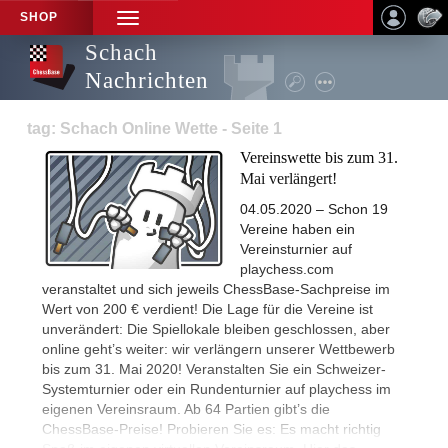
SHOP
TOGGLE
NAVIGATION
Schach
Nachrichten
tag: Schach Online Wette - Seite 1
Vereinswette bis zum 31.
Mai verlängert!
04.05.2020 – Schon 19
Vereine haben ein
Vereinsturnier auf
playchess.com
veranstaltet und sich jeweils ChessBase-Sachpreise im
Wert von 200 € verdient! Die Lage für die Vereine ist
unverändert: Die Spiellokale bleiben geschlossen, aber
online geht’s weiter: wir verlängern unserer Wettbewerb
bis zum 31. Mai 2020! Veranstalten Sie ein Schweizer-
Systemturnier oder ein Rundenturnier auf playchess im
eigenen Vereinsraum. Ab 64 Partien gibt’s die
ChessBase-Preise! Probieren Sie es: Es macht richtig