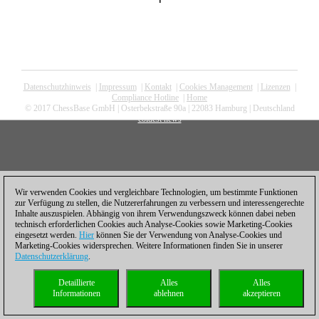
Datenschutzhinweis
|
Impressum
|
Kontakt
|
Cookies Management
|
Lizenzen
|
Compliance Hotline
|
Home
© 2017 ChessBase GmbH | Osterbekstraße 90a | 22083 Hamburg | Deutschland
coldest news
Wir verwenden Cookies und vergleichbare Technologien, um bestimmte Funktionen
zur Verfügung zu stellen, die Nutzererfahrungen zu verbessern und interessengerechte
Inhalte auszuspielen. Abhängig von ihrem Verwendungszweck können dabei neben
technisch erforderlichen Cookies auch Analyse-Cookies sowie Marketing-Cookies
eingesetzt werden.
Hier
können Sie der Verwendung von Analyse-Cookies und
Marketing-Cookies widersprechen. Weitere Informationen finden Sie in unserer
Datenschutzerklärung
.
Detaillierte
Alles
Alles
Informationen
ablehnen
akzeptieren