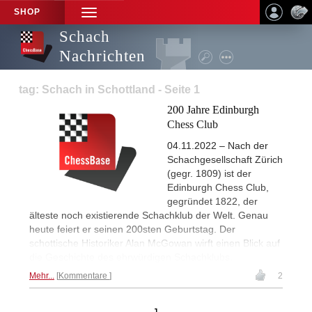
SHOP
TOGGLE
NAVIGATION
Schach
Nachrichten
tag: Schach in Schottland - Seite 1
200 Jahre Edinburgh
Chess Club
04.11.2022 – Nach der
Schachgesellschaft Zürich
(gegr. 1809) ist der
Edinburgh Chess Club,
gegründet 1822, der
älteste noch existierende Schachklub der Welt. Genau
heute feiert er seinen 200sten Geburtstag. Der
schottische Historiker Alan McGowan wirft einen Blick auf
die Geschichte des ehrwürdigen Schachklubs.
Mehr...
Kommentare
2
1