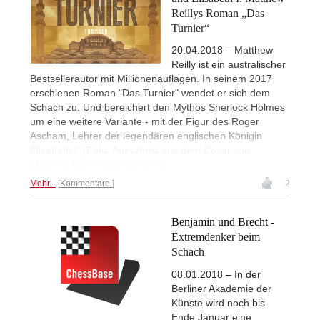
Reillys Roman „Das
Turnier“
20.04.2018 – Matthew
Reilly ist ein australischer
Bestsellerautor mit Millionenauflagen. In seinem 2017
erschienen Roman "Das Turnier" wendet er sich dem
Schach zu. Und bereichert den Mythos Sherlock Holmes
um eine weitere Variante - mit der Figur des Roger
Ascham, Lehrer der legendären englischen Königin
Elisabeth I. (Foto: Ausschnitt aus dem Cover von
Matthew Reilly "Das Turnier")
Mehr...
Kommentare
2
Benjamin und Brecht -
Extremdenker beim
Schach
08.01.2018 – In der
Berliner Akademie der
Künste wird noch bis
Ende Januar eine