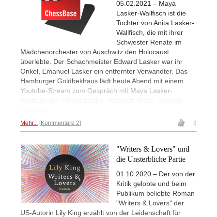
05.02.2021 – Maya
Lasker-Wallfisch ist die
Tochter von Anita Lasker-
Wallfisch, die mit ihrer
Schwester Renate im
Mädchenorchester von Auschwitz den Holocaust
überlebte. Der Schachmeister Edward Lasker war ihr
Onkel, Emanuel Lasker ein entfernter Verwandter. Das
Hamburger Goldbekhaus lädt heute Abend mit einem
Youtube-Stream zum Gespräch mit Maya Lasker-
Wallfisch ein. | Maya Lasker-Wallfisch (Foto: Stephan
Pramme)
Mehr...
Kommentare 2
3
"Writers & Lovers" und
die Unsterbliche Partie
01.10.2020 – Der von der
Kritik gelobte und beim
Publikum beliebte Roman
"Writers & Lovers" der
US-Autorin Lily King erzählt von der Leidenschaft für