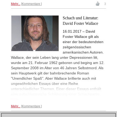
Mehr...
Kommentare
3
Schach und Literatur:
David Foster Wallace
16.01.2017 – David
Foster Wallace gilt als
einer der bedeutendsten
zeitgenössischen
amerikanischen Autoren.
Wallace, der sein Leben lang unter Depressionen litt,
wurde am 21. Februar 1962 geboren und beging am 12.
September 2008 im Alter von 46 Jahren Selbstmord. Als
sein Hauptwerk gilt der bahnbrechende Roman
"Unendlicher Spaß". Aber Wallace brillierte auch mit
ungewöhnlichen Essays über eine Reihe
unterschiedlicher Themen. Einer dieser Essays enthält
eine aufschlussreiche Schilderung einer Schachpartie.
Mehr...
Mehr...
Kommentare