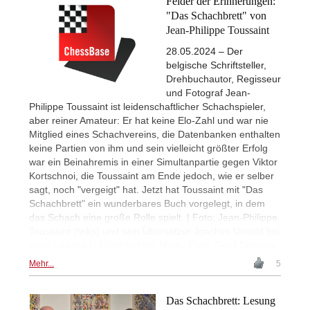
Felder der Erinnerungen:
"Das Schachbrett" von
Jean-Philippe Toussaint
28.05.2024 – Der
belgische Schriftsteller,
Drehbuchautor, Regisseur
und Fotograf Jean-
Philippe Toussaint ist leidenschaftlicher Schachspieler,
aber reiner Amateur: Er hat keine Elo-Zahl und war nie
Mitglied eines Schachvereins, die Datenbanken enthalten
keine Partien von ihm und sein vielleicht größter Erfolg
war ein Beinahremis in einer Simultanpartie gegen Viktor
Kortschnoi, die Toussaint am Ende jedoch, wie er selber
sagt, noch "vergeigt" hat. Jetzt hat Toussaint mit "Das
Schachbrett" ein wunderbares Buch vorgelegt, in dem
das Schach eine große Rolle spielt. | Foto: Jean-Philippe
Toussaint (links) und sein Übersetzer Joachim Unseld bei
einer Lesung in Frankfurt am Main | Foto: Gerd Densing
Mehr...
5
Das Schachbrett: Lesung