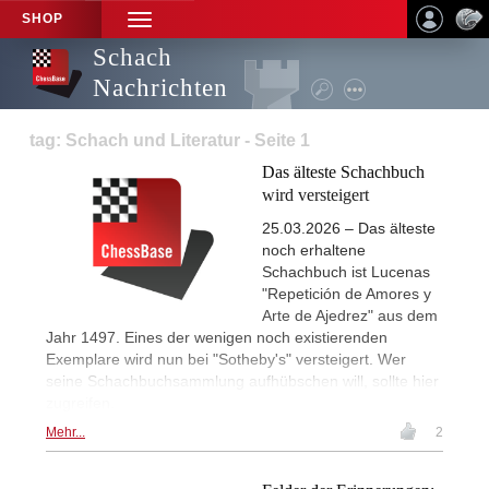
SHOP
TOGGLE
NAVIGATION
Schach
Nachrichten
tag: Schach und Literatur - Seite 1
Das älteste Schachbuch
wird versteigert
25.03.2026 – Das älteste
noch erhaltene
Schachbuch ist Lucenas
"Repetición de Amores y
Arte de Ajedrez" aus dem
Jahr 1497. Eines der wenigen noch existierenden
Exemplare wird nun bei "Sotheby's" versteigert. Wer
seine Schachbuchsammlung aufhübschen will, sollte hier
zugreifen.
Mehr...
2