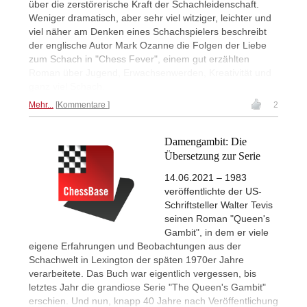
über die zerstörerische Kraft der Schachleidenschaft.
Weniger dramatisch, aber sehr viel witziger, leichter und
viel näher am Denken eines Schachspielers beschreibt
der englische Autor Mark Ozanne die Folgen der Liebe
zum Schach in "Chess Fever", einem gut erzählten
Roman über Jugend, Erwachsenwerden, Kreativität und
ganz viel Schach.
Mehr...
Kommentare
2
Damengambit: Die
Übersetzung zur Serie
14.06.2021 – 1983
veröffentlichte der US-
Schriftsteller Walter Tevis
seinen Roman "Queen's
Gambit", in dem er viele
eigene Erfahrungen und Beobachtungen aus der
Schachwelt in Lexington der späten 1970er Jahre
verarbeitete. Das Buch war eigentlich vergessen, bis
letztes Jahr die grandiose Serie "The Queen's Gambit"
erschien. Und nun, knapp 40 Jahre nach Veröffentlichung