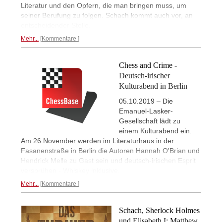
Literatur und den Opfern, die man bringen muss, um
seiner Berufung zu folgen. Schach kommt auch vor, an
entscheidender Stelle.
Mehr...
Kommentare
Chess and Crime -
Deutsch-irischer
Kulturabend in Berlin
05.10.2019 – Die
Emanuel-Lasker-
Gesellschaft lädt zu
einem Kulturabend ein.
Am 26.November werden im Literaturhaus in der
Fasanenstraße in Berlin die Autoren Hannah O'Brian und
Hendrick Melle zu Gast sein und deutsch-irischen Esprit
versprühen - Whiskey inklusive.
Mehr...
Kommentare
Schach, Sherlock Holmes
und Elisabeth I: Matthew