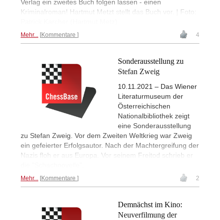
Verlag ein zweites Buch folgen lassen - einen
Kriminalroman! Hartmut Metzt stellt das Buch vor. | Foto:
Patrick Karcher (Hartmut Metz)
Mehr...
Kommentare
4
Sonderausstellung zu
Stefan Zweig
10.11.2021 – Das Wiener
Literaturmuseum der
Österreichischen
Nationalbibliothek zeigt
eine Sonderausstellung
zu Stefan Zweig. Vor dem Zweiten Weltkrieg war Zweig
ein gefeierter Erfolgsautor. Nach der Machtergreifung der
Nazis floh er aus Europa. Vor seinem Freitod schrieb er
die "Schachnovelle".
Mehr...
Kommentare
2
Demnächst im Kino:
Neuverfilmung der