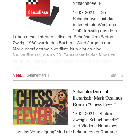
Schachnovelle
16.09.2021 – Die
Schachnovelle ist das
bekannteste Werk des
1942 freiwillig aus dem
Leben geschiedenen jüdischen Schriftstellers Stefan
Zweig. 1960 wurde das Buch mit Curd Jürgens und
Mario Adorf erstmals verfilmt. Nun gibt es eine
Neuverfilmung, die ab 23. September in den Kinos zu
sehen ist. Michael Busse sprach mit dem Regisseur
Philipp Stölzl.
Mehr...
Kommentare
3
Schachleidenschaft
literarisch: Mark Ozannes
Roman "Chess Fever"
15.09.2021 – Stefan
Zweigs "Schachnovelle"
und Vladimir Nabokovs
"Lushins Verteidigung" sind die bekanntesten Romane