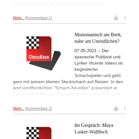
des Originals, gibt es jetzt auch eine deutsche
Übersetzung.
Mehr...
Kommentare 1
2
Monomanisch am Brett,
nahe am Unendlichen?
07.05.2021 – Der
spanische Publizist und
Lyriker Vicente Valero ist
begeisterter
Schachspieler und geht
gern mit seinem kleinen Steckschach auf Reisen. In den
jetzt veröffentlichten "Schach-Novellen" präsentiert er
einen luziden Mix aus Reise-Impressionen und Schach-
Erfahrungen | Foto: Berenburg Verlag/ March.es
Mehr...
Kommentare 2
2
Im Gespräch: Maya
Lasker-Wallfisch