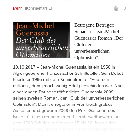
Mehr...
Kommentare 1
3
Betrogene Betrüger:
Schach in Jean-Michel
Guenassias Roman „Der
Club der
unverbesserlichen
Optimisten“
19.10.2017 – Jean-Michel Guenassia ist ein 1950 in
Algier geborener französischer Schriftsteller. Sein Debüt
feierte er 1986 mit dem Kriminalroman "Pour cent
millions", dem jedoch wenig Erfolg beschieden war. Nach
einer langen Pause veröffentlichte Guenassia 2009
seinen zweiten Roman, den "Club der unverbesserlichen
Optimisten". Damit erregte er in Frankreich großes
Aufsehen und gewann 2009 den Prix „Goncourt des
lyceens“, einen renommierten Literaturwettbewerb, bei
dem 1500 Schüler im Alter von 15 bis 18 Jahren das
beste Buch des Jahres wählen. Schach spielt im Roman
eine wichtige Rolle.