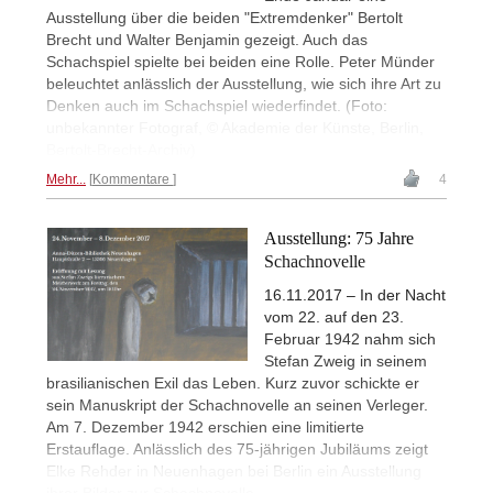
Ausstellung über die beiden "Extremdenker" Bertolt
Brecht und Walter Benjamin gezeigt. Auch das
Schachspiel spielte bei beiden eine Rolle. Peter Münder
beleuchtet anlässlich der Ausstellung, wie sich ihre Art zu
Denken auch im Schachspiel wiederfindet. (Foto:
unbekannter Fotograf, © Akademie der Künste, Berlin,
Bertolt-Brecht-Archiv)
Mehr...
Kommentare
4
Ausstellung: 75 Jahre
Schachnovelle
16.11.2017 – In der Nacht
vom 22. auf den 23.
Februar 1942 nahm sich
Stefan Zweig in seinem
brasilianischen Exil das Leben. Kurz zuvor schickte er
sein Manuskript der Schachnovelle an seinen Verleger.
Am 7. Dezember 1942 erschien eine limitierte
Erstauflage. Anlässlich des 75-jährigen Jubiläums zeigt
Elke Rehder in Neuenhagen bei Berlin ein Ausstellung
ihrer Bilder zur Schachnovelle.