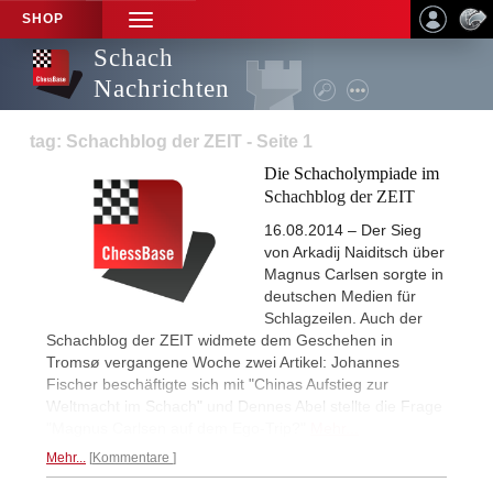
SHOP
TOGGLE
NAVIGATION
Schach
Nachrichten
tag: Schachblog der ZEIT - Seite 1
Die Schacholympiade im
Schachblog der ZEIT
16.08.2014 – Der Sieg
von Arkadij Naiditsch über
Magnus Carlsen sorgte in
deutschen Medien für
Schlagzeilen. Auch der
Schachblog der ZEIT widmete dem Geschehen in
Tromsø vergangene Woche zwei Artikel: Johannes
Fischer beschäftigte sich mit "Chinas Aufstieg zur
Weltmacht im Schach" und Dennes Abel stellte die Frage
"Magnus Carlsen auf dem Ego-Trip?"
Mehr...
Mehr...
Kommentare