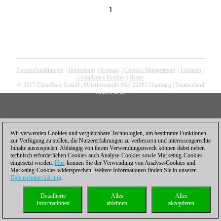
1
Datenschutzhinweis
|
Impressum
|
Kontakt
|
Cookies Management
|
Lizenzen
|
Compliance Hotline
|
Home
© 2017 ChessBase GmbH | Osterbekstraße 90a | 22083 Hamburg | Deutschland
coldest news
Wir verwenden Cookies und vergleichbare Technologien, um bestimmte Funktionen
zur Verfügung zu stellen, die Nutzererfahrungen zu verbessern und interessengerechte
Inhalte auszuspielen. Abhängig von ihrem Verwendungszweck können dabei neben
technisch erforderlichen Cookies auch Analyse-Cookies sowie Marketing-Cookies
eingesetzt werden.
Hier
können Sie der Verwendung von Analyse-Cookies und
Marketing-Cookies widersprechen. Weitere Informationen finden Sie in unserer
Datenschutzerklärung
.
Detaillierte
Alles
Alles
Informationen
ablehnen
akzeptieren