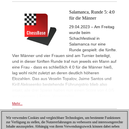
Salamanca, Runde 5: 4:0
für die Männer
29.04.2023 – Am Freitag
wurde beim
Schachfestival in
Salamanca nur eine
Runde gespielt: die fünfte.
Vier Männer und vier Frauen sind am Turnier beteiligt,
und in dieser fünften Runde traf nun jeweils ein Mann auf
eine Frau - dass es schließlich 4:0 für die Männer hieß,
lag wohl nicht zuletzt an deren deutlich höheren
Elozahlen. Das aus Veselin Topalov, Jaime Santos und
Kirill Alekseenko bestehende Führungstrio blieb also
intakt; alle drei Spieler haben nun einen Score von 4,0/5
vorzuweisen. | Fotos: Veranstalter
Mehr...
Wir verwenden Cookies und vergleichbare Technologien, um bestimmte Funktionen
1
zur Verfügung zu stellen, die Nutzererfahrungen zu verbessern und interessengerechte
Inhalte auszuspielen. Abhängig von ihrem Verwendungszweck können dabei neben