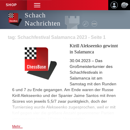
SHOP
TOGGLE
NAVIGATION
Schach
Nachrichten
tag: Schachfestival Salamanca 2023 - Seite 1
Kirill Alekseenko gewinnt
in Salamanca
30.04.2023 – Das
Großmeisterturnier des
Schachfestivals in
Salamanca ist am
Samstag mit den Runden
6 und 7 zu Ende gegangen. Am Ende waren der Russe
Kirill Alekseenko und der Spanier Jaime Santos mit ihren
Scores von jeweils 5,5/7 zwar punktgleich, doch der
Turniersieg wurde Alekseenko zugesprochen, weil er mit
fünf gegen vier die größere Anzahl gewonnener Partien
vorzuweisen hatte. | Fotos: Veranstalter
Mehr...