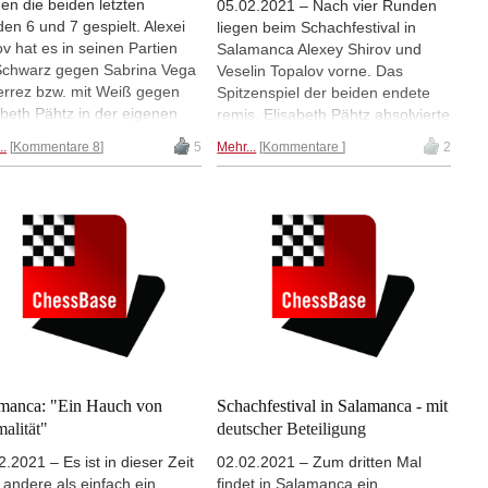
en die beiden letzten
05.02.2021 – Nach vier Runden
en 6 und 7 gespielt. Alexei
liegen beim Schachfestival in
ov hat es in seinen Partien
Salamanca Alexey Shirov und
Schwarz gegen Sabrina Vega
Veselin Topalov vorne. Das
errez bzw. mit Weiß gegen
Spitzenspiel der beiden endete
abeth Pähtz in der eigenen
remis. Elisabeth Pähtz absolvierte
, das Turnier zu gewinnen.
den zweiten Spieltag mit zwei
..
Kommentare 8
5
Mehr...
Kommentare
2
dem Spiel gegen Shirov trifft
Remis. Alfonso Romero-Holmes
z in Runde 6 noch auf
berichtet aus Salamanca.
yul Salimova. Beginn 16 Uhr
de 6) bzw. 18 Uhr (Runde 7).
manca: "Ein Hauch von
Schachfestival in Salamanca - mit
alität"
deutscher Beteiligung
2.2021 – Es ist in dieser Zeit
02.02.2021 – Zum dritten Mal
s andere als einfach ein
findet in Salamanca ein