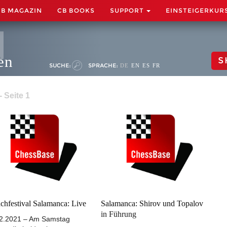
CB MAGAZIN
CB BOOKS
SUPPORT
EINSTEIGERKUR
en
S
SUCHE:
SPRACHE:
DE
EN
ES
FR
 Seite 1
chfestival Salamanca: Live
Salamanca: Shirov und Topalov
in Führung
2.2021 – Am Samstag