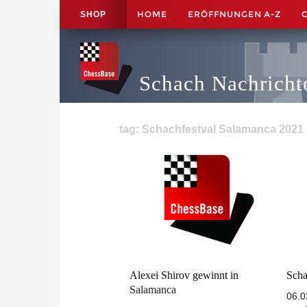
HOME
ERÖFFNUNGEN A-Z
SHOP
Schach Nachricht
tag: Schachfestval Salamanca 2021 -
Alexei Shirov gewinnt in
Scha
Salamanca
06.0