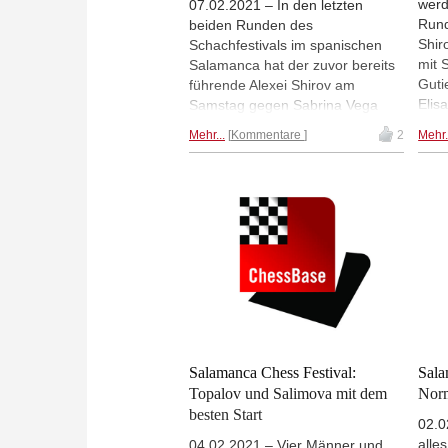
werd
07.02.2021 – In den letzten
Rund
beiden Runden des
Shir
Schachfestivals im spanischen
mit 
Salamanca hat der zuvor bereits
Guti
führende Alexei Shirov am
Elis
Samstag gegen Sabrina Vega
Hand
Gutierrez und Elisabeth Pähtz
Mehr...
Kommentare
2
Mehr.
Vor 
zwei weitere Partien gewonnen
Päht
und sich damit den Turniersieg
Nurg
gesichert. Am Ende hatte Shirov
(Run
mit seinen 6,0/7 einen halben
Punkt mehr als seine Verfolger
Eduardo Iturrizaga Bonelli und
David Anton Guijarro. Im Beitrag
erfahren Sie, warum es auch
anders hätte kommen können;
zudem hat sich unser Endspiel-
Experte Karsten Müller
ausführlich mit den Leistungen
Salamanca Chess Festival:
Sala
befasst, die David Anton am
Topalov und Salimova mit dem
Norm
letzten Turniertag erbracht hat. |
besten Start
02.0
Fotos: Offizielle Seite
alle
04.02.2021 – Vier Männer und