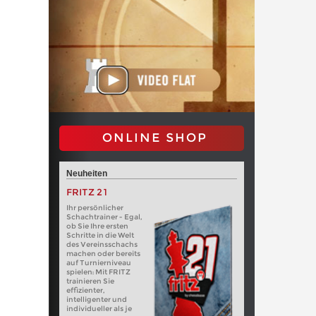
ONLINE SHOP
Neuheiten
FRITZ 21
Ihr persönlicher
Schachtrainer - Egal,
ob Sie Ihre ersten
Schritte in die Welt
des Vereinsschachs
machen oder bereits
auf Turnierniveau
spielen: Mit FRITZ
trainieren Sie
effizienter,
intelligenter und
individueller als je