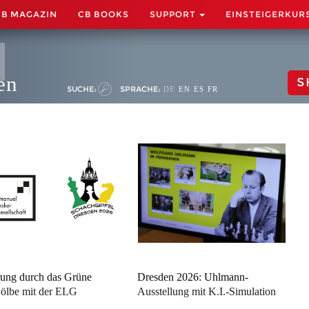
CB MAGAZIN
CB BOOKS
SUPPORT
EINSTEIGERKUR
en
S
SUCHE:
SPRACHE:
DE
EN
ES
FR
ung durch das Grüne
Dresden 2026: Uhlmann-
ölbe mit der ELG
Ausstellung mit K.I.-Simulation