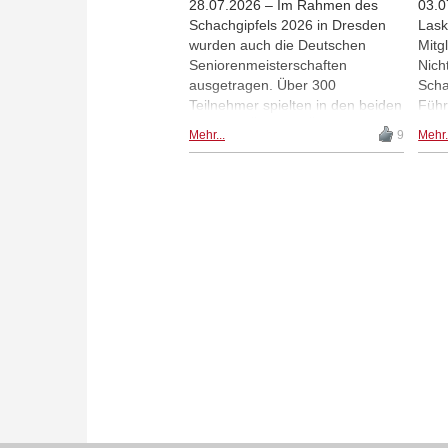
28.07.2026 – Im Rahmen des
03.0
Schachgipfels 2026 in Dresden
Lask
wurden auch die Deutschen
Mitg
Seniorenmeisterschaften
Nich
ausgetragen. Über 300
Scha
Teilnehmer spielten in den beiden
Führ
Gruppen Ü65 und Ü50 mit,
Gewö
Mehr...
9
Mehr.
darunter auch Thorsten Cmiel. In
steh
einem Kommentar auf seinem
Teil
Blog weist Cmiel auf einige
eine
organisatorische Mängel beim
empf
Seniorenturnier hin. | Foto: Finn
Enggässer/ Deutscher
Schachbund