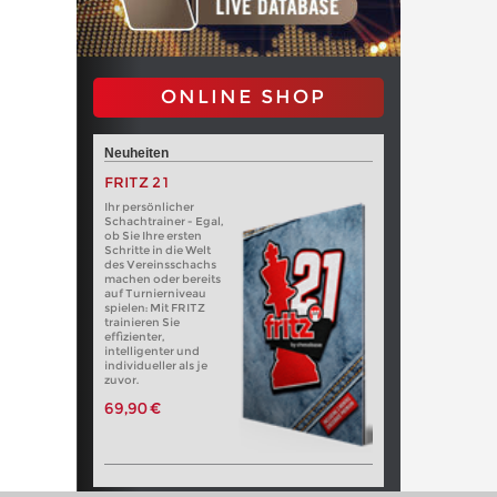
ONLINE SHOP
Neuheiten
FRITZ 21
Ihr persönlicher
Schachtrainer - Egal,
ob Sie Ihre ersten
Schritte in die Welt
des Vereinsschachs
machen oder bereits
auf Turnierniveau
spielen: Mit FRITZ
trainieren Sie
effizienter,
intelligenter und
individueller als je
zuvor.
69,90 €