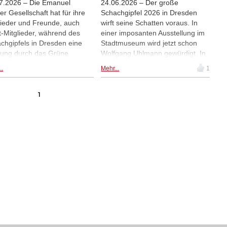
7.2026 – Die Emanuel
24.06.2026 – Der große
er Gesellschaft hat für ihre
Schachgipfel 2026 in Dresden
lieder und Freunde, auch
wirft seine Schatten voraus. In
t-Mitglieder, während des
einer imposanten Ausstellung im
chgipfels in Dresden eine
Stadtmuseum wird jetzt schon
ung durch das Grüne
Wolfgang Uhlmann gewürdigt. In
lbe reserviert. Zwei Termine
einer K.I.- Simulation kann man
..
Mehr...
1
en zur Verfügung. Da die
sogar gegen den verstorbenen
nehmerzahl begrenzt ist, wird
Weltklassespieler Schach spielen.
 rasche Anmeldung
| Fotos: Jörg Hutschenreiter
1
ohlen.