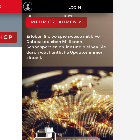
ChessBase
S
LOGIN
Account?
MEHR ERFAHREN >
Erleben Sie beispielsweise mit Live
HOP
Database sieben Millionen
Schachpartien online und bleiben Sie
durch wöchentliche Updates immer
aktuell.