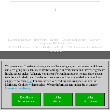
1
Datenschutzhinweis
|
Impressum
|
Kontakt
|
Cookies Management
|
Lizenzen
|
Compliance Hotline
|
Home
© 2017 ChessBase GmbH | Osterbekstraße 90a | 22083 Hamburg | Deutschland
coldest news
Wir verwenden Cookies und vergleichbare Technologien, um bestimmte Funktionen
zur Verfügung zu stellen, die Nutzererfahrungen zu verbessern und interessengerechte
Inhalte auszuspielen. Abhängig von ihrem Verwendungszweck können dabei neben
technisch erforderlichen Cookies auch Analyse-Cookies sowie Marketing-Cookies
eingesetzt werden.
Hier
können Sie der Verwendung von Analyse-Cookies und
Marketing-Cookies widersprechen. Weitere Informationen finden Sie in unserer
Datenschutzerklärung
.
Detaillierte
Alles
Alles
Informationen
ablehnen
akzeptieren