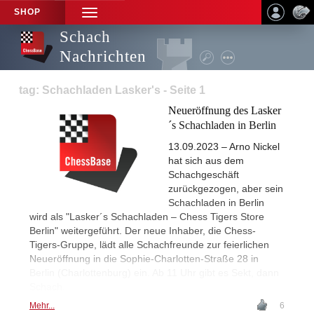
SHOP
TOGGLE
NAVIGATION
Schach
Nachrichten
tag: Schachladen Lasker's - Seite 1
Neueröffnung des Lasker
´s Schachladen in Berlin
13.09.2023 – Arno Nickel
hat sich aus dem
Schachgeschäft
zurückgezogen, aber sein
Schachladen in Berlin
wird als "Lasker´s Schachladen – Chess Tigers Store
Berlin" weitergeführt. Der neue Inhaber, die Chess-
Tigers-Gruppe, lädt alle Schachfreunde zur feierlichen
Neueröffnung in die Sophie-Charlotten-Straße 28 in
Berlin (Charlottenburg) ein. Ab 11 Uhr gibt es Sekt, dann
Schach.
Mehr...
6