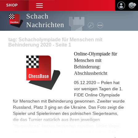
SHOP
TOGGLE
NAVIGATION
Schach
Nachrichten
tag: Schacholympiade für Menschen mit
Behinderung 2020 - Seite 1
Online-Olympiade für
Menschen mit
Behinderung:
Abschlussbericht
05.12.2020 – Polen hat
vor wenigen Tagen die 1.
FIDE Online Olympiade
für Menschen mit Behinderung gewonnen. Zweiter wurde
Russland, Platz 3 ging an die Ukraine. Das Foto zeigt die
Spieler und Spielerinnen des polnischen Siegerteams,
die das Turnier natürlich aus ihren jeweiligen
"Homeoffices" heraus bestreiten mussten. Ulrike Vogel
hat einen Abschlussbericht geschrieben. | Fotos: FIDE