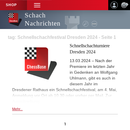
SHOP
TOGGLE
NAVIGATION
Schach
Nachrichten
tag: Schnellschachfestival Dresden 2024 - Seite 1
Schnellschachturniere
Dresden 2024
13.03.2024 – Nach der
Premiere im letzten Jahr
in Gedenken an Wolfgang
Uhlmann, gibt es auch in
diesem Jahr im
Dresdener Rathaus ein Schnellschachfestival, am 4. Mai,
Anmeldung vor Ort ab 10.30 oder vorher per Mail. Zur
Ausschreibung:
Mehr...
1