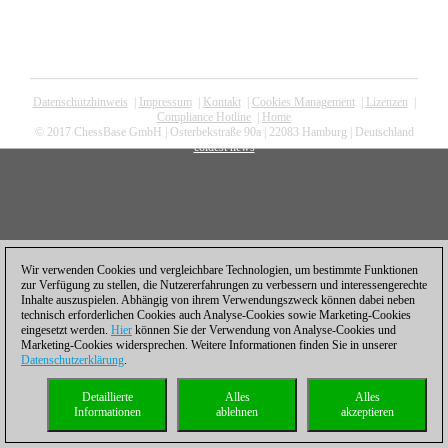
Datenschutzhinweis
|
Impressum
|
Kontakt
|
Cookies Management
|
Lizenzen
|
Compliance Hotline
|
Home
© 2017 ChessBase GmbH | Osterbekstraße 90a | 22083 Hamburg | Deutschland
coldest news
Wir verwenden Cookies und vergleichbare Technologien, um bestimmte Funktionen
zur Verfügung zu stellen, die Nutzererfahrungen zu verbessern und interessengerechte
Inhalte auszuspielen. Abhängig von ihrem Verwendungszweck können dabei neben
technisch erforderlichen Cookies auch Analyse-Cookies sowie Marketing-Cookies
eingesetzt werden.
Hier
können Sie der Verwendung von Analyse-Cookies und
Marketing-Cookies widersprechen. Weitere Informationen finden Sie in unserer
Datenschutzerklärung
.
Detaillierte
Alles
Alles
Informationen
ablehnen
akzeptieren