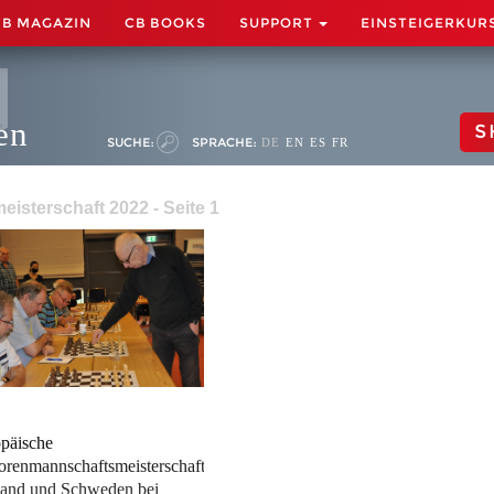
CB MAGAZIN
CB BOOKS
SUPPORT
EINSTEIGERKUR
en
S
SUCHE:
SPRACHE:
DE
EN
ES
FR
isterschaft 2022 - Seite 1
päische
orenmannschaftsmeisterschaft:
and und Schweden bei