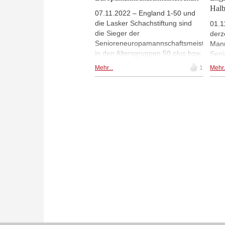
Halb
07.11.2022 – England 1-50 und
die Lasker Schachstiftung sind
01.1
die Sieger der
derz
Senioreneuropamannschaftsmeisterscha
Mann
in den Altersgruppen 50 plus bzw.
Seni
65 plus. Die Meisterschaft wurde
führ
Mehr...
1
Mehr.
vom Schachfestival Dresden
1, d
organisiert und endete
ange
vergangenen Freitag. Im
Kämp
Rahmenprogramm gab unter
Alte
anderem Elisabeth Pähtz (Foto)
Schw
ein Simultan. | Foto: Karsten
vorn
Wieland (Schachfestival Dresden)
Rah
und 
beri
Dre