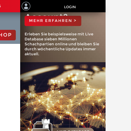
ChessBase
S
LOGIN
Account?
MEHR ERFAHREN >
Erleben Sie beispielsweise mit Live
HOP
Database sieben Millionen
Schachpartien online und bleiben Sie
durch wöchentliche Updates immer
aktuell.