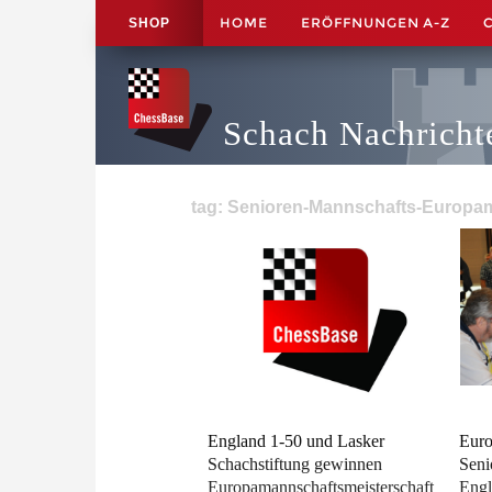
HOME
ERÖFFNUNGEN A-Z
SHOP
Schach Nachricht
tag: Senioren-Mannschafts-Europame
England 1-50 und Lasker
Euro
Schachstiftung gewinnen
Seni
Europamannschaftsmeisterschaft
Engl