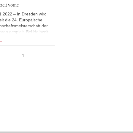
zeit vorne
1.2022 – In Dresden wird
eit die 24. Europäische
ft
schaftsmeisterschaft der
oren gespielt. Bei Halbzeit
t in der Gruppe Ü50 England
..
as mit vier Großmeistern
treten ist und bisher alle
1
fe gewann. In der
rsklasse Ü 65 liegen
eden 1 und Deutschland 3
e. Robert Hübner hielt im
menprogramm einen Vortrag
spielte simultan. Ulrike Vogel
chtet. | Fotos: Schachfestival
sden