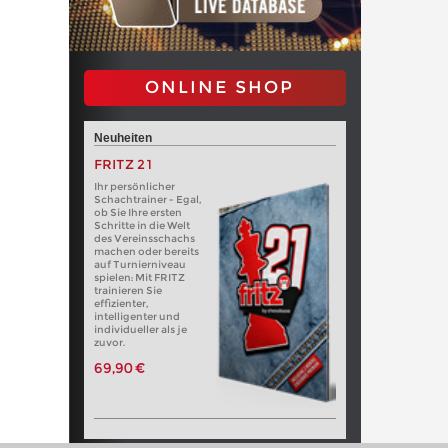
ONLINE SHOP
Neuheiten
FRITZ 21
Ihr persönlicher
Schachtrainer - Egal,
ob Sie Ihre ersten
Schritte in die Welt
des Vereinsschachs
machen oder bereits
auf Turnierniveau
spielen: Mit FRITZ
trainieren Sie
effizienter,
intelligenter und
individueller als je
zuvor.
69,90 €