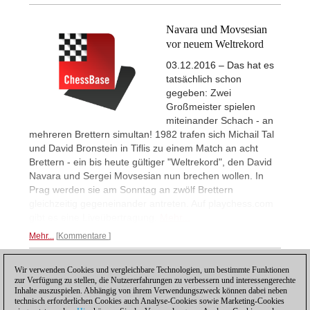
Navara und Movsesian
vor neuem Weltrekord
03.12.2016 – Das hat es
tatsächlich schon
gegeben: Zwei
Großmeister spielen
miteinander Schach - an
mehreren Brettern simultan! 1982 trafen sich Michail Tal
und David Bronstein in Tiflis zu einem Match an acht
Brettern - ein bis heute gültiger "Weltrekord", den David
Navara und Sergei Movsesian nun brechen wollen. In
Prag werden sie am Sonntag an zwölf Brettern
gleichzeitig gegeneinander antreten. Auf playchess.com
gibt es eine Liveübertragung.
Mehr...
Mehr...
Kommentare
Wir verwenden Cookies und vergleichbare Technologien, um bestimmte Funktionen
1
zur Verfügung zu stellen, die Nutzererfahrungen zu verbessern und interessengerechte
Inhalte auszuspielen. Abhängig von ihrem Verwendungszweck können dabei neben
technisch erforderlichen Cookies auch Analyse-Cookies sowie Marketing-Cookies