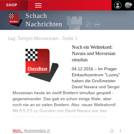
SHOP
TOGGLE
NAVIGATION
Schach
Nachrichten
tag: Sergei Movsesian - Seite 1
Noch ein Weltrekord:
Navara und Movsesian
simultan
04.12.2016 – Im Prager
Einkaufszentrum "Luziny"
haben die Großmeister
David Navara und Sergei
Movsesian heute an zwölf Brettern simultan gespielt -
gegeneinander. Das gab es schon einige Male, aber
noch nie an so vielen Brettern. Also: neuer Weltrekord!.
Mit 8,5:3,5 zu Gunsten von David Navara war das
Endresultat eindeutig, aber der Weltrekord gehört
natürlich beiden Spielern.
Mehr...
Mehr...
Kommentare 2
1