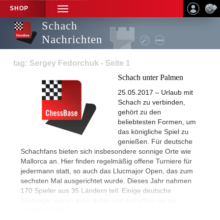
SHOP
TOGGLE
NAVIGATION
Schach
Nachrichten
tag: Sergey Fedorchuk - Seite 1
Schach unter Palmen
25.05.2017 – Urlaub mit
Schach zu verbinden,
gehört zu den
beliebtesten Formen, um
das königliche Spiel zu
genießen. Für deutsche
Schachfans bieten sich insbesondere sonnige Orte wie
Mallorca an. Hier finden regelmäßig offene Turniere für
jedermann statt, so auch das Llucmajor Open, das zum
sechsten Mal ausgerichtet wurde. Dieses Jahr nahmen
170 Spieler aus 35 Ländern teil. Einige deutsche
Titelträger waren auch dabei und kämpften um die
vorderen Plätze.