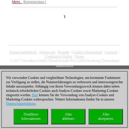
Mehr...
Kommentare
1
Datenschutzhinweis
|
Impressum
|
Kontakt
|
Cookies Management
|
Lizenzen
|
Compliance Hotline
|
Home
© 2017 ChessBase GmbH | Osterbekstraße 90a | 22083 Hamburg | Deutschland
coldest news
Wir verwenden Cookies und vergleichbare Technologien, um bestimmte Funktionen
zur Verfügung zu stellen, die Nutzererfahrungen zu verbessern und interessengerechte
Inhalte auszuspielen. Abhängig von ihrem Verwendungszweck können dabei neben
technisch erforderlichen Cookies auch Analyse-Cookies sowie Marketing-Cookies
eingesetzt werden.
Hier
können Sie der Verwendung von Analyse-Cookies und
Marketing-Cookies widersprechen. Weitere Informationen finden Sie in unserer
Datenschutzerklärung
.
Detaillierte
Alles
Alles
Informationen
ablehnen
akzeptieren