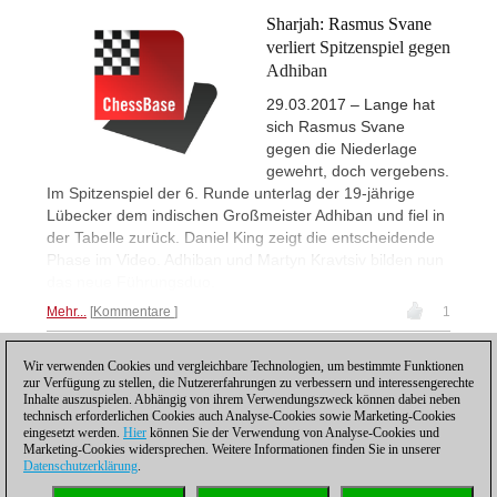
Sharjah: Rasmus Svane
verliert Spitzenspiel gegen
Adhiban
29.03.2017 – Lange hat
sich Rasmus Svane
gegen die Niederlage
gewehrt, doch vergebens.
Im Spitzenspiel der 6. Runde unterlag der 19-jährige
Lübecker dem indischen Großmeister Adhiban und fiel in
der Tabelle zurück. Daniel King zeigt die entscheidende
Phase im Video. Adhiban und Martyn Kravtsiv bilden nun
das neue Führungsduo.
Mehr...
Kommentare
1
Wir verwenden Cookies und vergleichbare Technologien, um bestimmte Funktionen
1
zur Verfügung zu stellen, die Nutzererfahrungen zu verbessern und interessengerechte
Inhalte auszuspielen. Abhängig von ihrem Verwendungszweck können dabei neben
technisch erforderlichen Cookies auch Analyse-Cookies sowie Marketing-Cookies
eingesetzt werden.
Hier
können Sie der Verwendung von Analyse-Cookies und
Marketing-Cookies widersprechen. Weitere Informationen finden Sie in unserer
Datenschutzerklärung
.