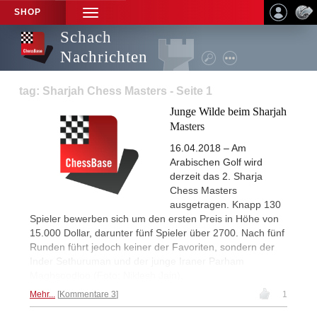
SHOP
TOGGLE
NAVIGATION
Schach
Nachrichten
tag: Sharjah Chess Masters - Seite 1
Junge Wilde beim Sharjah
Masters
16.04.2018 – Am
Arabischen Golf wird
derzeit das 2. Sharja
Chess Masters
ausgetragen. Knapp 130
Spieler bewerben sich um den ersten Preis in Höhe von
15.000 Dollar, darunter fünf Spieler über 2700. Nach fünf
Runden führt jedoch keiner der Favoriten, sondern der
Inder Sethuruman und der junge Iraner Parham
Maghsoodloo (Foto: Niklesh Jain).
Mehr...
Kommentare 3
1