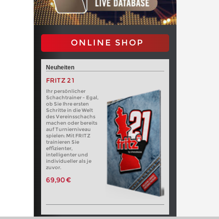
ONLINE SHOP
Neuheiten
FRITZ 21
Ihr persönlicher
Schachtrainer - Egal,
ob Sie Ihre ersten
Schritte in die Welt
des Vereinsschachs
machen oder bereits
auf Turnierniveau
spielen: Mit FRITZ
trainieren Sie
effizienter,
intelligenter und
individueller als je
zuvor.
69,90 €