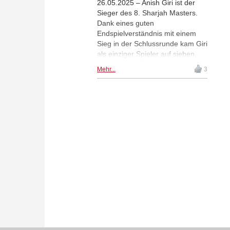
26.05.2025 – Anish Giri ist der
Sieger des 8. Sharjah Masters.
Dank eines guten
Endspielverständnis mit einem
Sieg in der Schlussrunde kam Giri
als einziger Spieler auf sieben
Punkte und erhielt den ersten
Mehr...
3
Preis in Höhe von 15.000 USD.
Bibisara Assaubayeva holte ihre
dritte GM-Norm und ist nun die
43ste Frau, die diesen Titel trägt.
| Foto: Sharjah Chess Club,
ChessBase India