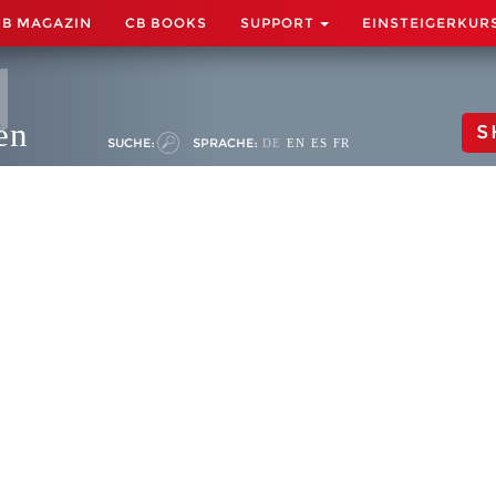
CB MAGAZIN
CB BOOKS
SUPPORT
EINSTEIGERKUR
en
S
SUCHE:
SPRACHE:
DE
EN
ES
FR