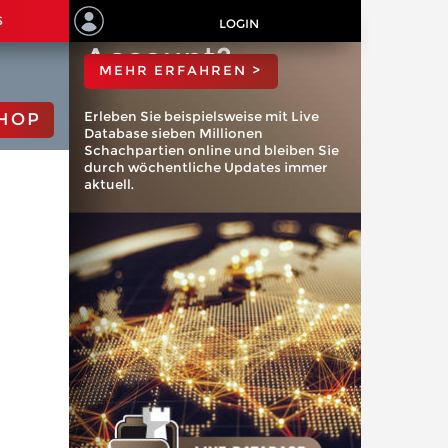
ChessBase
S
LOGIN
Account?
MEHR ERFAHREN >
Erleben Sie beispielsweise mit Live
HOP
Database sieben Millionen
Schachpartien online und bleiben Sie
durch wöchentliche Updates immer
aktuell.