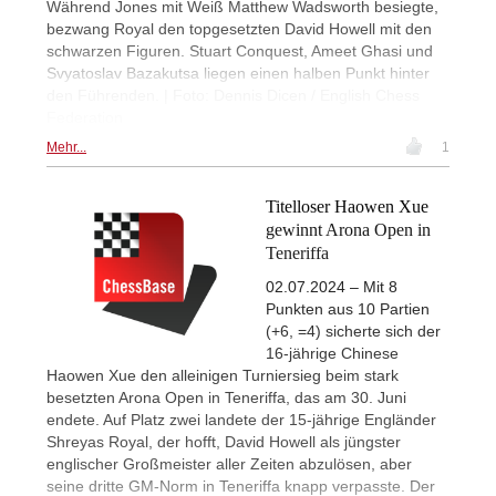
Während Jones mit Weiß Matthew Wadsworth besiegte,
bezwang Royal den topgesetzten David Howell mit den
schwarzen Figuren. Stuart Conquest, Ameet Ghasi und
Svyatoslav Bazakutsa liegen einen halben Punkt hinter
den Führenden. | Foto: Dennis Dicen / English Chess
Federation
Mehr...
1
Titelloser Haowen Xue
gewinnt Arona Open in
Teneriffa
02.07.2024 – Mit 8
Punkten aus 10 Partien
(+6, =4) sicherte sich der
16-jährige Chinese
Haowen Xue den alleinigen Turniersieg beim stark
besetzten Arona Open in Teneriffa, das am 30. Juni
endete. Auf Platz zwei landete der 15-jährige Engländer
Shreyas Royal, der hofft, David Howell als jüngster
englischer Großmeister aller Zeiten abzulösen, aber
seine dritte GM-Norm in Teneriffa knapp verpasste. Der