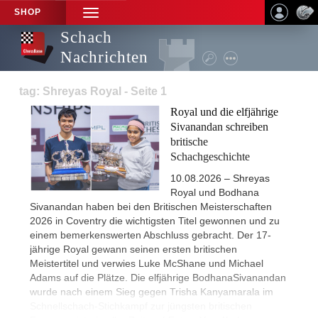
SHOP
TOGGLE
NAVIGATION
Schach
Nachrichten
tag: Shreyas Royal - Seite 1
Royal und die elfjährige
Sivanandan schreiben
britische
Schachgeschichte
10.08.2026 – Shreyas
Royal und Bodhana
Sivanandan haben bei den Britischen Meisterschaften
2026 in Coventry die wichtigsten Titel gewonnen und zu
einem bemerkenswerten Abschluss gebracht. Der 17-
jährige Royal gewann seinen ersten britischen
Meistertitel und verwies Luke McShane und Michael
Adams auf die Plätze. Die elfjährige BodhanaSivanandan
wurde nach einem Sieg gegen Trisha Kanyamarala im
Schnellschach-Stichkampf zur jüngsten britischen