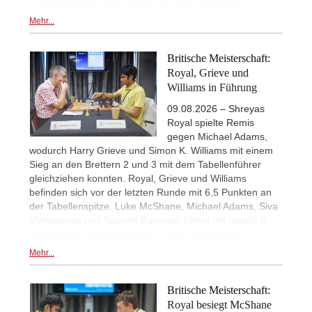
Frauenmeisterin aller Zeiten. | Fotos: Yury Krylov
Mehr...
Britische Meisterschaft:
Royal, Grieve und
Williams in Führung
09.08.2026 – Shreyas
Royal spielte Remis
gegen Michael Adams,
wodurch Harry Grieve und Simon K. Williams mit einem
Sieg an den Brettern 2 und 3 mit dem Tabellenführer
gleichziehen konnten. Royal, Grieve und Williams
befinden sich vor der letzten Runde mit 6,5 Punkten an
der Tabellenspitze. Luke McShane, Michael Adams, Siva
Mahadevan und Supratit Banerjee bilden mit jeweils 6
Punkten die Verfolgergruppe. | Foto: Yury Krylov
Mehr...
Britische Meisterschaft:
Royal besiegt McShane