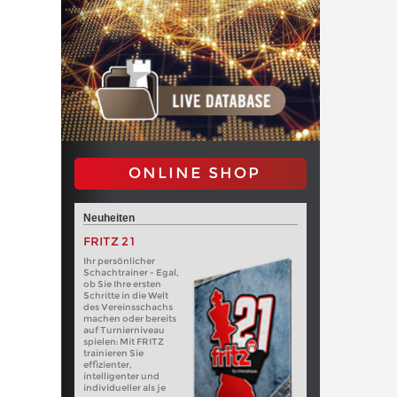
ONLINE SHOP
Neuheiten
FRITZ 21
Ihr persönlicher
Schachtrainer - Egal,
ob Sie Ihre ersten
Schritte in die Welt
des Vereinsschachs
machen oder bereits
auf Turnierniveau
spielen: Mit FRITZ
trainieren Sie
effizienter,
intelligenter und
individueller als je