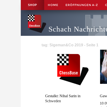
HOME
ERÖFFNUNGEN A-Z
SHOP
Schach Nachricht
tag: Sigeman&Co 2019 - Seite 1
Gestalkt: Nihal Sarin in
Gawa
Schweden
10.0