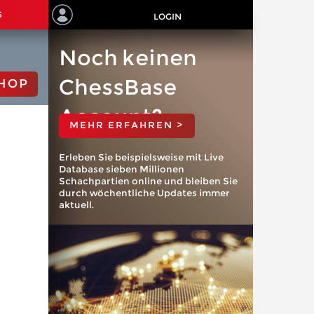
S
LOGIN
Noch keinen
ChessBase
HOP
Account?
MEHR ERFAHREN >
Erleben Sie beispielsweise mit Live
Database sieben Millionen
Schachpartien online und bleiben Sie
durch wöchentliche Updates immer
aktuell.