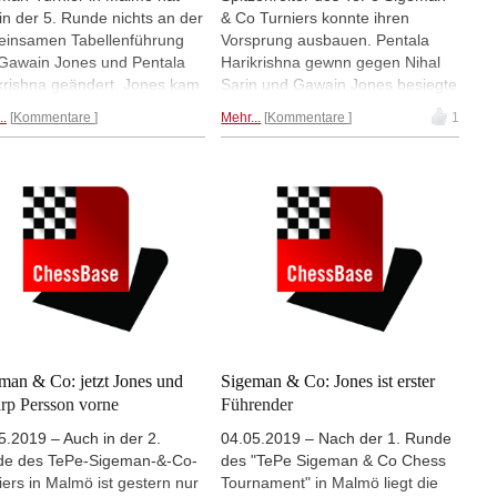
 in der 5. Runde nichts an der
& Co Turniers konnte ihren
insamen Tabellenführung
Vorsprung ausbauen. Pentala
Gawain Jones und Pentala
Harikrishna gewnn gegen Nihal
krishna geändert. Jones kam
Sarin und Gawain Jones besiegte
ern gegen Liviu-Dieter
Ivan Saric. | Foto: Macauley
..
Kommentare
Mehr...
Kommentare
1
peanu ebenso zu einem
Peterson
s wie Harikrishna gegen
 Saric (Bild). Die beiden
enden haben jetzt jeweils 3,5
te auf ihrem Konto; ihr
prung auf die nächste
olgergruppe beträgt einen
en Zähler. Fotos: Turnierseite
man & Co: jetzt Jones und
Sigeman & Co: Jones ist erster
arp Persson vorne
Führender
5.2019 – Auch in der 2.
04.05.2019 – Nach der 1. Runde
e des TePe-Sigeman-&-Co-
des "TePe Sigeman & Co Chess
iers in Malmö ist gestern nur
Tournament" in Malmö liegt die