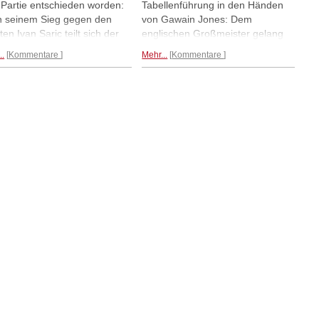
 Partie entschieden worden:
Tabellenführung in den Händen
 seinem Sieg gegen den
von Gawain Jones: Dem
ten Ivan Saric teilt sich der
englischen Großmeister gelang
edische Großmeister Tiger
gestern ein Schwarzsieg gegen
..
Kommentare
Mehr...
Kommentare
arp Persson aktuell die
den jungen Iraner Parham
llenführung mit Gawain
Maghsoodloo. Ein Remis gab es
s aus England. Liviu-Dieter
für Liviu-Dieter Nisipeanu gegen
peanu liegt nach einem Remis
den Schweden Nils Grandelius
n den Inder Nihal Sarin mit
und auch die Partien zwischen
 im mittleren Tabellenteil. |
Nihal Sarin und Ivan Saric bzw.
s: Turnierseite
Pentala Harikrishna und Tiger
Hillarp Persson endeten
unentschieden. Fotos:
Turnierseite