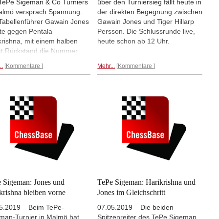
TePe Sigeman & Co Turniers
über den Turniersieg fällt heute in
almö versprach Spannung.
der direkten Begegnung zwischen
Tabellenführer Gawain Jones
Gawain Jones und Tiger Hillarp
lte gegen Pentala
Persson. Die Schlussrunde live,
krishna, mit einem halben
heute schon ab 12 Uhr.
t Rückstand die Nummer
 in der Tabelle. Aber Jones
..
Kommentare
Mehr...
Kommentare
e keine Lust auf Spannung.
einem professionellen und
fährdeten Remis nach 21
n sicherte er sich den
iersieg. Auch die anderen
 Partien der Schlussrunde
ten unentschieden. | Foto:
art Ootes (Archiv)
 Sigeman: Jones und
TePe Sigeman: Harikrishna und
krishna bleiben vorne
Jones im Gleichschritt
5.2019 – Beim TePe-
07.05.2019 – Die beiden
man-Turnier in Malmö hat
Spitzenreiter des TePe Sigeman