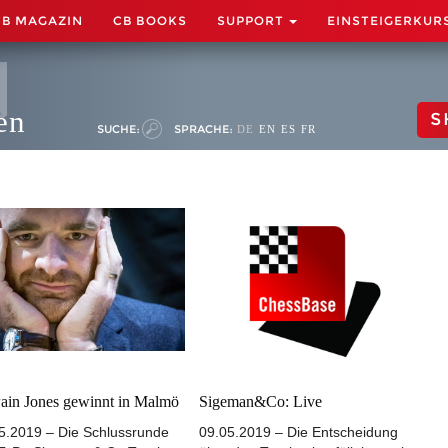
CB MAGAZIN
CB BOOKS
SUPPORT
EINSTEIGERKUR
en
S
SUCHE:
SPRACHE:
DE
EN
ES
FR
in Jones gewinnt in Malmö
Sigeman&Co: Live
5.2019 – Die Schlussrunde
09.05.2019 – Die Entscheidung