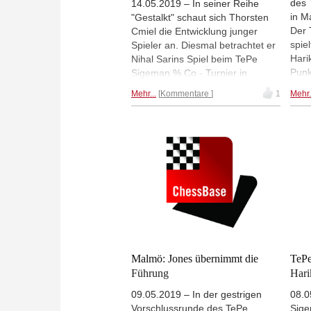
des 
14.05.2019 – In seiner Reihe
in M
"Gestalkt" schaut sich Thorsten
Der 
Cmiel die Entwicklung junger
spie
Spieler an. Diesmal betrachtet er
Hari
Nihal Sarins Spiel beim TePe
Punk
Sigeman % Co - Turnier in
zwei
Malmö. Es war Nihal Sarins
Mehr...
Kommentare
1
Mehr.
hatt
erstes Rundenturnier gegen
Mit 
starke Gegener. | Fotos: Lars OA
unge
Hedlund /Sigemann & Co
Züge
Turn
drei
ende
Lenn
Malmö: Jones übernimmt die
TePe
Führung
Hari
09.05.2019 – In der gestrigen
08.0
Vorschlussrunde des TePe
Sige