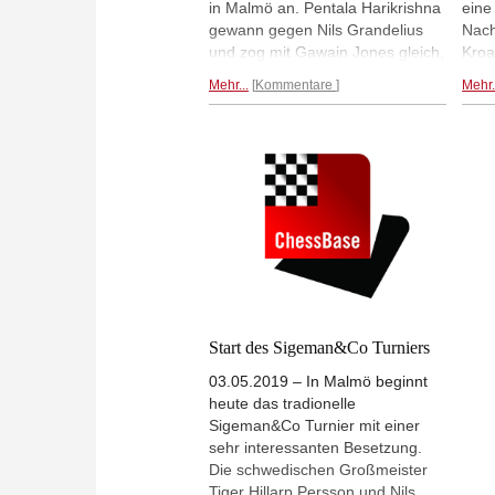
in Malmö an. Pentala Harikrishna
eine
gewann gegen Nils Grandelius
Nach
und zog mit Gawain Jones gleich,
Kroa
der nicht über ein Remis gegen
schw
Mehr...
Kommentare
Mehr.
Nihal Sarin hinaus kam. Beide
Hill
Spieler liegen mit 2 aus 3
Tabe
Punkten vorne. | Fotos: Offizielle
Jone
Seite
Nisi
gege
1,0/2
Foto
Start des Sigeman&Co Turniers
03.05.2019 – In Malmö beginnt
heute das tradionelle
Sigeman&Co Turnier mit einer
sehr interessanten Besetzung.
Die schwedischen Großmeister
Tiger Hillarp Persson und Nils