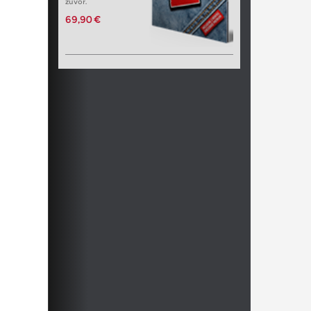
zuvor.
69,90 €