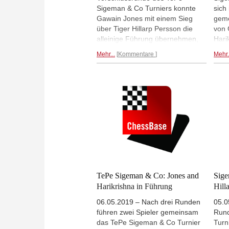
Sigeman & Co Turniers konnte
sich
Gawain Jones mit einem Sieg
geme
über Tiger Hillarp Persson die
von 
alleinige Führung übernehmen,
Hari
das Harikrishna nur remis spielte.
gest
Mehr...
Kommentare
Mehr.
Heute fällt die Entscheidung im
Nisi
direkten Vergleich. | Fotos: Lars
Remi
OA Hedlund
Ivan
Führ
Punk
Vors
Verf
voll
TePe Sigeman & Co: Jones and
Sige
Harikrishna in Führung
Hill
06.05.2019 – Nach drei Runden
05.0
führen zwei Spieler gemeinsam
Rund
das TePe Sigeman & Co Turnier
Turn