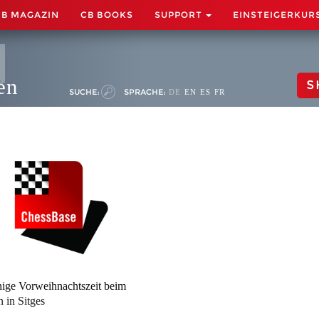
CB MAGAZIN
CB BOOKS
SUPPORT
EINSTEIGERKUR
en
S
SUCHE:
SPRACHE:
DE
EN
ES
FR
ige Vorweihnachtszeit beim
 in Sitges