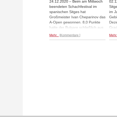
24.12.2020 – Beim am Mittwoch
02.1
beendeten Schachfestival im
Sitg
spanischen Sitges hat
im J
Großmeister Ivan Cheparinov das
Gebi
A-Open gewonnen. 8,0 Punkte
Deze
hatte der Bulgare schließlich aus
Grad
den zehn Runden herausgeholt.
idea
Mehr...
Kommentare
Mehr.
Auf den Plätzen folgten Jules
Die 
Moussard, Jaime Santos Latasa,
eine
Alexandr Fier und Vladislav
Nevednichy (alle 7,5/10). Im
Beitrag gibt es eine umfangreiche
Fotogalerie, aufgenommen von
Sebastian Siebrecht.