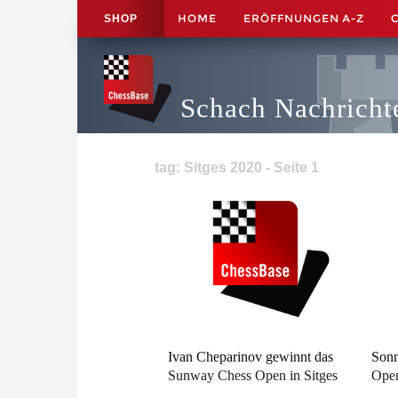
HOME
ERÖFFNUNGEN A-Z
SHOP
Schach Nachricht
tag: Sitges 2020 - Seite 1
Ivan Cheparinov gewinnt das
Sonn
Sunway Chess Open in Sitges
Open