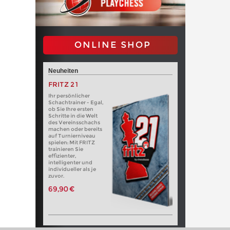
ONLINE SHOP
Neuheiten
FRITZ 21
Ihr persönlicher
Schachtrainer - Egal,
ob Sie Ihre ersten
Schritte in die Welt
des Vereinsschachs
machen oder bereits
auf Turnierniveau
spielen: Mit FRITZ
trainieren Sie
effizienter,
intelligenter und
individueller als je
zuvor.
69,90 €