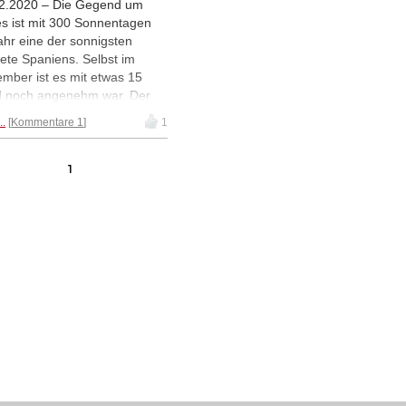
2.2020 – Die Gegend um
es ist mit 300 Sonnentagen
ahr eine der sonnigsten
ete Spaniens. Selbst im
mber ist es mit etwas 15
 noch angenehm war. Der
le Ort für einen Ausflug also.
..
Kommentare 1
1
Stadt lockt Schachfreunde mit
m attraktiven Open.
1